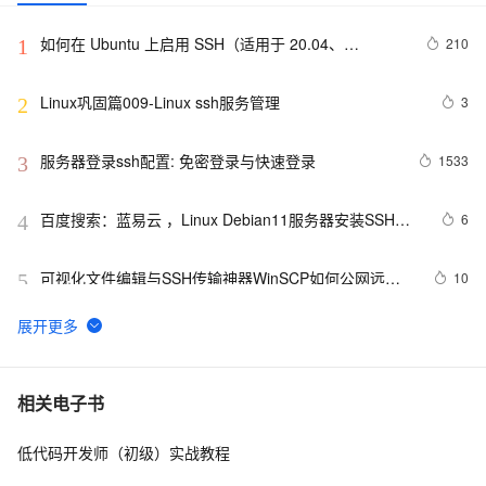
如何在 Ubuntu 上启用 SSH（适用于 20.04、
210
1
22.04）？
Linux巩固篇009-Linux ssh服务管理
3
2
服务器登录ssh配置: 免密登录与快速登录
1533
3
百度搜索：蓝易云 ，Linux Debian11服务器安装SSH，
6
4
创建新用户并允许SSH远程登录，及SSH安全登录配置！
可视化文件编辑与SSH传输神器WinSCP如何公网远程
10
5
访问本地服务器
SSH远程直连--------------Docker容器
13
6
Shell批量SSH免交互登录认证
5
7
相关电子书
低代码开发师（初级）实战教程
SSH免密码登陆原理
5
8