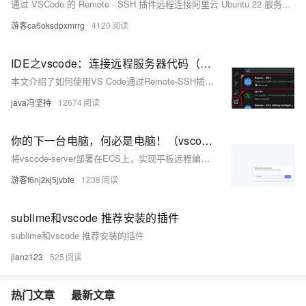
通过 VSCode 的 Remote - SSH 插件远程连接阿里云 Ubuntu 22 服务器时，会因高 CPU 使用率导致连接断开。经排查发现，VSCode 连接根目录 ".." 时会频繁调用"rg"（ripgrep）进行文件搜索，导致 CPU 负载过高。解决方法是将连接目录改为"root"（或其他具体的路径），避免不必要的文件检索，从而恢复正常连接。
游客ca6oksdpxmrrg
4120
IDE之vscode：连接远程服务器代码（亲测OK），与pycharm链接服务器做对比（亲自使用过了），打开文件夹后切换文件夹。
本文介绍了如何使用VS Code通过Remote-SSH插件连接远程服务器进行代码开发，并与PyCharm进行了对比。作者认为VS Code在连接和配置多个服务器时更为简单，推荐使用VS Code。文章详细说明了VS Code的安装、远程插件安装、SSH配置文件编写、服务器连接以及如何在连接后切换文件夹。此外，还提供了使用密钥进行免密登录的方法和解决权限问题的步骤。
java冯坚持
12674
你的下一台电脑，何必是电脑！（vscode-server部署）
将vscode-server部署在ECS上，实现平板远程编写代码，运行代码。
游客f6nj2kj5jvbfe
1238
sublime和vscode 推荐安装的插件
sublime和vscode 推荐安装的插件
jianz123
525
热门文章
最新文章