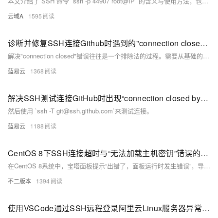
本文介绍了 SSH 命令 `ssh -p 44907 root@IP` 的含义与使用方法，包括命令结构拆解、完整示例及执行过程详解，帮助用户安全地远程登录服务器。
云域A
1595
诊断并修复SSH连接Github时遇到的"connection closed"错误。
解决"connection closed"错误往往是一个排除法的过程。需要从基础的网络检查做起，逐步过渡到深入的配置和服务端日志审查。每一步都应当仔细验证，确保不遗漏可能导致连接问题的任何细节。在执行以上步骤后，大多数SSH连接问题可以得到解决。如果所有步骤都未能解决问题，可能需要寻求更专业的技术支持，或者在GitHub社区寻找是否有其他开发者遇到并解决了类似的问题。
蓝易云
1368
解决SSH测试连接GitHub时出现“connection closed by remote host”的问题。
然后使用 `ssh -T git@ssh.github.com`来测试连接。
蓝易云
1188
CentOS 8下SSH连接超时与“无法加载主机密钥”错误的排查与修复
在CentOS 8系统中，宝塔面板提示“出错了，面板运行时发生错误”，导致插件无法正常显示。同时，SSH连接超时，修复面板功能失效。通过VNC连接排查，发现SSH服务安装和配置问题频发，最终通过重装SSH、调整权限并重新生成主机密钥文件解决问题，成功恢复SSH连接。
不二版本
1394
使用VSCode通过SSH远程登录阿里云Linux服务器异常崩溃