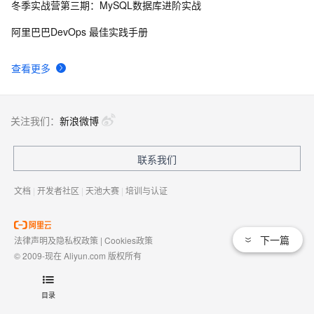
冬季实战营第三期：MySQL数据库进阶实战
在外SSH远程连接macOS服务器【cpolar内网穿透】
39
9
阿里巴巴DevOps 最佳实践手册
Makefile的使用教程：Makefile的规则、部署脚本、
7
10
查看更多
config管理ssh连接
关注我们：
新浪微博
联系我们
文档
|
开发者社区
|
天池大赛
|
培训与认证
下一篇
法律声明及隐私权政策
|
Cookies政策
© 2009-现在 Aliyun.com 版权所有
增值电信业务经营许可证：
浙B2-20080101
域名注册服务机构许可：
浙D3-20210002
目录
浙公网安备 33010602009975号
浙B2-20080101-4