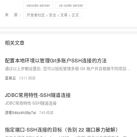
vscode server
vs code server
来 源：
开发者社区
>
安全
>
文章
> 正文
相关文章
配置本地环境以管理Git多账户SSH连接的方法
通过以上步駟设置后, 您可以轻松管理多個 Git 账户并且根据不同项目需求切换 SSH 密匙进行版本控制操作。
蓝易云
1311
JDBC常用特性-SSH隧道连接
JDBC常用特性-SSH隧道连接
游客54bz4h3flp7ai
745
指定端口-SSH连接的目标（告别 22 端口暴力破解）