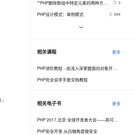
安全
**PHP删除数组中特定元素的两种方法
我要投诉
e-1.1-I2V
Cosyvoice-V3-Flash
3
PolarDB
上云场景组合购
Milvus 弹性伸缩功能新增节
伴
array_splice()和unset()
漫剧创作，剧本、分镜、视频高效生成
100%兼容MySQL、PostgreSQL，兼容Oracle，支持集中和分布式
覆盖90%+业务场景，专享组合折扣价
点支持范围
畅自然，细节丰富
高表现力语音合成大模型，语音克隆听感自然
VPN
PHP设计模式：单例模式
694
ernetes 版 ACK
云聚AI 严选权益
AI 原生数据库服务发布
SSL 证书
php 的函数参数值类型限定
8
2V
Fun-ASR
，一键激活高效办公新体验
理容器应用的 K8s 服务
精选AI产品，从模型到应用全链提效
Agent 数据网关
文戏情感细腻自然，动作戏激烈拳拳到肉，实现更强表演能力
支持中英文自由切换，具备更强的噪声鲁棒性
堡垒机
跟我学习php数组常用函数-下篇
628
AI 用量加速计划
云原生数据库 PolarDB
防火墙
、识别商机，让客服更高效、服务更出色。
PHP面向对象之方法重写
新老同享，达量后返
Agentic Database 发布
9
相关课程
更多
主机安全
应用
PHP进阶教程 - 由浅入深掌握面向对象开发 - 第二阶段
千问办公
NEW
AI 应用及服务市场
的智能体编程平台
一站式AI生产力平台
PHP完全自学手册文档教程
AI 应用
伶鹊
企业级人与Agent协作平台，接入和调度多个数字员工
智能客服平台，对话机器人、对话分析、智能外呼
大模型
相关电子书
更多
大模型服务平台百炼 - 全妙
自然语言处理
应用创作平台
多模态内容创作工具，已接入 DeepSeek
数据标注
PHP 2017.北京 全球开发者大会——高可用的PHP
机器学习
PHP安全开发:从白帽角度做安全