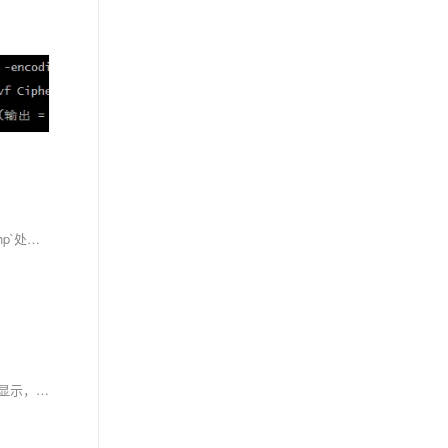
使用PHP和AOKSend服务，可以创建一个联系表单，收集用户信息并自动发送邮件。HTML表单包含姓名、邮箱和消息字段。PHP文件`send_mail.php`处理表单提交，通过AOKSend的SMTP设置（如主机、端口、API密钥）使用PHPMailer发送邮件到指定地址。代码中还包括安全措施，如使用`htmlspecialchars`防止XSS攻击。这种方法增强了网站的用户沟通体验，并依赖AOKSend的稳定性和API进行高效邮件发送。
这段代码实现了一个网站上弹出的促销海报动画效果，包含一个关闭按钮。当促销海报弹出时，会在三秒后开始抖动一两下。海报使用固定定位居中显示，带有阴影和圆角，关闭按钮位于右上角。可以通过修改时间参数调整弹出时间。