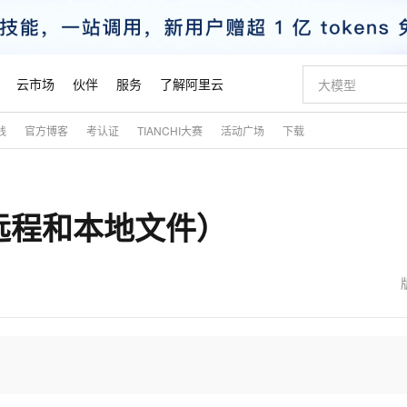
云市场
伙伴
服务
了解阿里云
践
官方博客
考认证
TIANCHI大赛
活动广场
下载
AI 特惠
数据与 API
成为产品伙伴
企业增值服务
最佳实践
价格计算器
AI 场景体
基础软件
产品伙伴合
阿里云认证
市场活动
配置报价
大模型
自助选配和估算价格
新方式
睿译宝，AI翻译排版一步到位
智启 AI 普惠权益
产品生态集成认证中心
企业支持计划
云上春晚
域名与网站
千问官方 MaaS 平台，为开发者和 Agent 而生，新用户赠送 1 亿 + tokens 额度
Qwen Aud
AI Coding
阿里云Maa
2026 阿里云
云服务器 E
为企业打
数据集
Windows
大模型认证
模型
NEW
NEW
（远程和本地文件）
交付可用成果
值低价云产品抢先购
上传文档即自动完成翻译和格式还原
至高享 1亿+免费 tokens，加速 Al 应用落地
提供智能易用的域名与建站服务
智能编程，一键
安全可靠、
产品生态伙伴
专家技术服务
云上奥运之旅
弹性计算合作
阿里云中企出
手机三要素
宝塔 Linux
全部认证
价格优势
有专属领域专家
GLM-5.2：长任务时代开源旗舰模型
阿里云 OPC 创新助力计划
千问大模型
即刻拥有 DeepS
AI 电商营销
对象存储 O
大模型
产品生态伙伴工作台
企业增值服务台
云栖战略参考
云存储合作计
云栖大会
身份实名认证
CentOS
训练营
推动算力普惠，释放技术红利
最高返9万
多领域专家智能体,一键组建 AI 虚拟交付团队
快速构建应用程序和网站，即刻迈出上云第一步
至高百万元 Token 补贴，加速一人公司成长
多元化、高性能、安全可靠的大模型服务
真正可用的 1M 上下文,一次完成代码全链路开发
轻松解锁专属 Dee
从图文生成到
云上的中国
数据库合作计
活动全景
短信
Docker
图片和
站式影视创作平台
Hermes Agent，打造自进化智能体
Token Plan 模型订阅计划
数字证书管理服务（原SSL证书）
5 分钟轻松部署
AI 广告创作
无影云电脑
企业成长
NEW
信息公告
看见新力量
云网络合作计
OCR 文字识别
JAVA
证享300元代金券
可视化编排打通从文字构思到成片全链路闭环
全托管，含MySQL、PostgreSQL、SQL Server、MariaDB多引擎
自主进化，持久记忆，越用越聪明
Qwen3.8-Max 首发尝鲜，限时加量 10 倍，夜间低至2折
实现全站HTTPS，呈现可信的WEB访问
图文、视频一
随时随地安
魔搭 Mode
Kimi-K3
HappyHors
NEW
loud
服务实践
官网公告
金融模力时刻
Salesforce O
版
发票查验
全能环境
Claude Code + GStack 打造工程团队
千问办公，限时限量积分加倍
Qoder
低代码高效构
AI 建站
短信服务
型
NEW
作计划
Kimi 最新旗舰模型，长程编程与推理利器
让文字生成流
计划
创新中心
魔搭 ModelSc
健康状态
理服务
让AI从“聊天伙伴”进化为能干活的“数字员工”
安装技能 GStack，拥有专属 AI 工程团队
你的AI工作搭子，覆盖日常办公高频场景
面向真实软件的智能体编程平台
0 代码专业建
客户案例
天气预报查询
操作系统
态合作计划