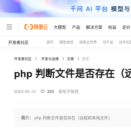
大模型
产品
解决方案
权益
定价
开发者社区
首页
模型体验
探索云世界
问产品
动手实
大模型
产品
解决方案
权益
定价
云市场
伙伴
服务
了解阿里云
精选产品
精选解决方案
普惠上云
产品定价
精选商城
成为销售伙伴
售前咨询
为什么选择阿里云
千问AI平台
开发者社区
开发与运维
文章
正文
了解云产品的定价详情
大模型服务平台百炼
千问办公，解锁你的工作
普惠上云 官方力荐
分销伙伴
在线服务
网站建设
什么是云计算
大
php 判断文件是否存在
大模型服务与应用平台
企业级Agent产品，直接
云服务器38元/年起，超
咨询伙伴
多端小程序
技术领先
云上成本管理
售后服务
轻量应用服务器
Agency Agents：拥
官方推荐返现计划
大模型
精选产品
精选解决方案
Salesforce 国际版订阅
稳定可靠
管理和优化成本
推荐新用户得奖励，单订单
销售伙伴合作计划
2023-05-10
320
发布于陕西
自助服务
友盟天域
安全合规
人工智能与机器学习
AI
文本生成
云数据库 RDS
HappyHorse 打造一
云工开物
无影生态合作计划
在线服务
观测云
分析师报告
高校专属算力普惠，学生认
计算
互联网应用开发
Qwen3.8-Max
HOT
Salesforce On Alibaba C
工单服务
Tuya 物联网平台阿里云
研究报告与白皮书
人工智能平台 PAI
快速拥有专属 OpenClaw
简介：
php 判断文件是否存在（远程和本地文件）
大模
Consulting Partner 合
大数据
容器
智能体时代全能旗舰模型
免费试用
短信专区
一站式AI开发、训练和推
蓝凌 OA
AI 大模型销售与服务生
现代化应用