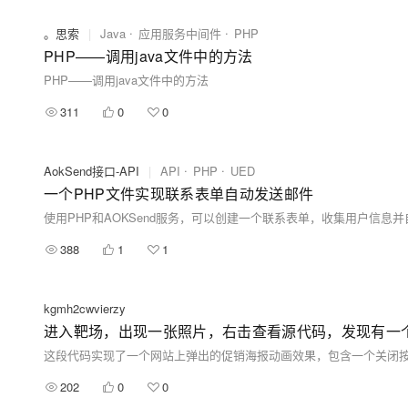
。思索
|
Java
应用服务中间件
PHP
PHP——调用java文件中的方法
PHP——调用java文件中的方法
311
0
0
AokSend接口-API
|
API
PHP
UED
​一个PHP文件实现联系表单自动发送邮件
388
1
1
kgmh2cwvierzy
进入靶场，出现一张照片，右击查看源代码，发现有一个注释
202
0
0