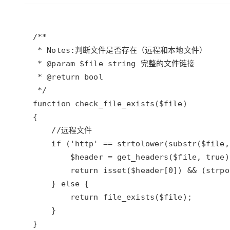
存储
天池大赛
Qwen3.7-Plus
云解析DNS
解决方案免费试用 新老
电子合同
最高领取价值200元试用
能看、能想、能动手的多模
安全
网络与CDN
AI 算法大赛
畅捷通
大数据开发治理平台 Data
AI 产品 免费试用
网络
安全
云开发大赛
Qwen3-VL-Plus
Tableau 订阅
1亿+ 大模型 tokens 和 
可观测
入门学习赛
中间件
AI空中课堂在线直播课
云防火墙
140+云产品 免费试用
上云与迁云
云原生的云上边界网络安全
产品新客免费试用，最长1
数据库
生态解决方案
大模型服务
企业出海
大模型ACA认证体验
大数据计算
助力企业全员 AI 认知与能
行业生态解决方案
千问AI平台-Token Plan
政企业务
媒体服务
开发者生态解决方案
企业服务与云通信
千问AI平台-模型体验
AI 开发和 AI 应用解决
在线体验全尺寸、多种模态
域名与网站
Happy 系列大模型
终端用户计算
Serverless
}
开发工具