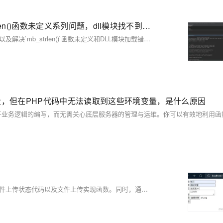
php常见问题，php.ini文件不存在或者找不到，mb_strlen()函数未定义系列问题，dll模块找不到的解决
本文介绍了解决PHP常见问题的步骤，包括定位和创建`php.ini`文件，以及解决`mb_strlen()`函数未定义和DLL模块加载错误的具体方法。
量，但在PHP代码中无法读取到这些环境变量，是什么原因
本文介绍了PHP文件上传处理流程、预定义变量`$_FILES`的使用、文件上传状态代码以及文件上传实现函数。同时，通过一个文件上传的小例子，演示了文件上传表单的创建、文件上传表单处理的PHP页面编写以及运行测试输出。