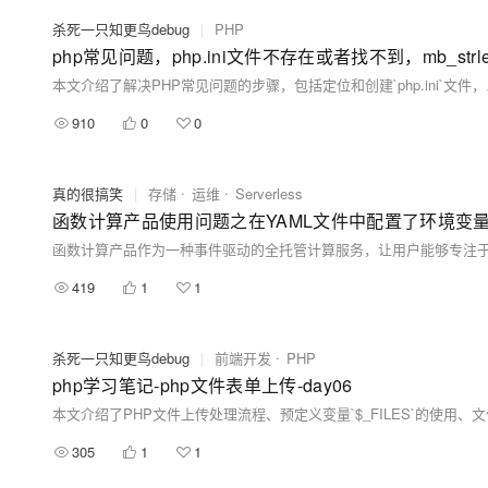
杀死一只知更鸟debug
|
PHP
910
0
0
真的很搞笑
|
存储
运维
Serverless
函数计算产品使用问题之在YAML文件中配置了环境变
419
1
1
杀死一只知更鸟debug
|
前端开发
PHP
php学习笔记-php文件表单上传-day06
305
1
1