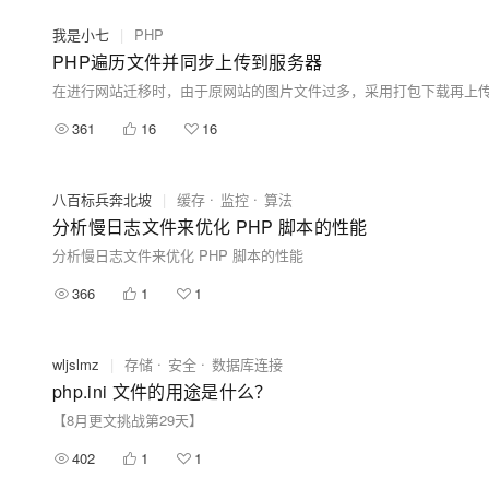
我是小七
|
PHP
PHP遍历文件并同步上传到服务器
361
16
16
八百标兵奔北坡
|
缓存
监控
算法
分析慢日志文件来优化 PHP 脚本的性能
分析慢日志文件来优化 PHP 脚本的性能
366
1
1
wljslmz
|
存储
安全
数据库连接
php.ini 文件的用途是什么？
【8月更文挑战第29天】
402
1
1