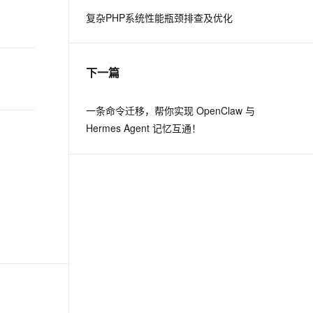
复杂PHP系统性能瓶颈排查及优化
息提取
与 AI 智能体进行实时音视频通话
从文本、图片、视频中提取结构化的属性信息
构建支持视频理解的 AI 音视频实时通话应用
下一篇
t.diy 一步搞定创意建站
构建大模型应用的安全防护体系
通过自然语言交互简化开发流程,全栈开发支持
通过阿里云安全产品对 AI 应用进行安全防护
一条命令迁移，帮你实现 OpenClaw 与
Hermes Agent 记忆互通！