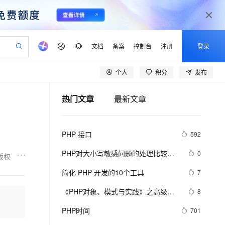
文档
备案
控制台
注册
登录
个人
积分
发布
验
作计划
器
AI 活动
专业服务
服务伙伴合作计划
开发者社区
加入我们
产品动态
服务平台百炼
阿里云 OPC 创新助力计划
热门文章
最新文章
一站式生成采购清单，支持单品或批量购买
io：打造专属 AI 语音助手
S产品伙伴计划（繁花）
峰会
CS
造的大模型服务与应用开发平台
一句话生成原生可编辑精美 PPT 文稿
AI 生产力先锋
Al MaaS 服务伙伴赋能合作
域名
博文
Careers
至高可申请百万元
Qwen3.8-Max 模型上线
开启高性价比 AI 编程新体验
弹性可伸缩的云计算服务
Qwen-Audio-3.0-Realtime 端到端实时语音角色扮演
输入一句话想法, 轻松生成专业的 PPT
先锋实践拓展 AI 生产力的边界
Token 补贴，五大权
计划
海大会
伙伴信用分合作计划
商标
问答
社会招聘
PHP 接口
592
益加速 OPC 成功
eek-V4-Pro
SS
一键部署幻兽帕鲁游戏服务器
飞天发布时刻
HOT
Open Search 向量检索版支
划
备案
电子书
校园招聘
pSeek-V4-Pro
视频创作，一键激活电商全链路生产力
稳定、安全、高性价比、高性能的云存储服务
一键购买专属联机服务器，轻松开启游戏
所见，即是所愿
持视频检索 Pipeline 功能
更多支持
PHP对大小写敏感问题的处理比较
0
版权
划
公司注册
镜像站
视频生成
语音识别与合成
乱，写代码时可能偶尔出问题，所以
专属 QwenPaw
漫剧工坊：一站式动画创作平台
AI 实训营
HOT
应用身份服务 (IDaaS)
简化 PHP 开发的10个工具
7
合作伙伴培训与认证
这里总结一下。以便用到的出现错误
划
上云迁移
站生成，高效打造优质广告素材
全接入的云上超级电脑
从聊天伙伴进化为能主动干活的本地数字员工
快速生产连贯的高质量长漫剧
从基础到进阶，Agent 创客手把手教你
OpenClaw 管理能力上线
lScope
我要反馈
e-1.1-T2V
Qwen3-TTS-Flash
《PHP对象、模式与实践》之高级特
8
查询合作伙伴
n Alibaba Cloud ISV 合作
代维服务
建企业门户网站
10 分钟搭建微信、支付宝小程序
MaxCompute MaxFrame 提
性
畅细腻的高质量视频
离线语音合成大模型，多语言方言自适应，低延迟高稳定
创新加速
PHP时间
ope
登录合作伙伴管理后台
701
我要建议
站，无忧落地极速上线
以可视化方式快速构建移动和 PC 门户网站
国内短信简单易用，安全可靠，秒级触达，全球覆盖200+国家和地区。
高效部署网站，快速应用到小程序
供自动弹性内存功能