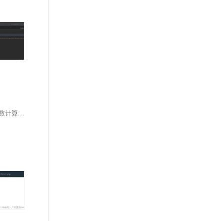
函数计算产品作为一种事件驱动的全托管计算服务，让用户能够专注于业务逻辑的编写，而无需关心底层服务器的管理与运维。你可以有效地利用函数计算产品来支撑各类应用场景，从简单的数据处理到复杂的业务逻辑，实现快速、高效、低成本的云上部署与运维。以下是一些关于使用函数计算产品的合集和要点，帮助你更好地理解和应用这一服务。