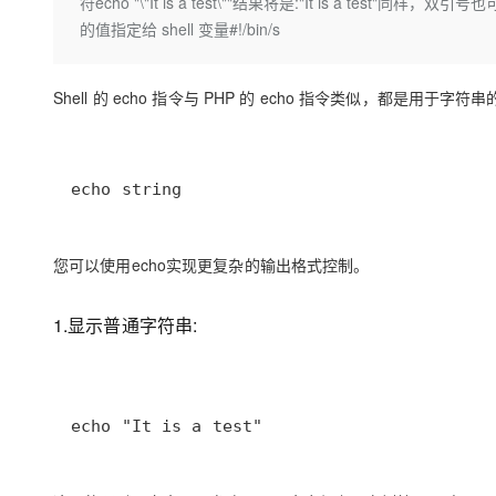
存储
天池大赛
符echo "\"It is a test\""结果将是:"It is a t
Qwen3.7-Plus
云解析DNS
解决方案免费试用 新老
电子合同
的值指定给 shell 变量#!/bin/s
最高领取价值200元试用
能看、能想、能动手的多模
安全
网络与CDN
AI 算法大赛
畅捷通
大数据开发治理平台 Data
AI 产品 免费试用
网络
安全
云开发大赛
Qwen3-VL-Plus
Shell 的 echo 指令与 PHP 的 echo 指令类似，都是用于
Tableau 订阅
1亿+ 大模型 tokens 和 
可观测
入门学习赛
中间件
AI空中课堂在线直播课
云防火墙
140+云产品 免费试用
上云与迁云
云原生的云上边界网络安全
产品新客免费试用，最长1
数据库
echo string
生态解决方案
大模型服务
企业出海
大模型ACA认证体验
大数据计算
助力企业全员 AI 认知与能
行业生态解决方案
千问AI平台-Token Plan
您可以使用echo实现更复杂的输出格式控制。
政企业务
媒体服务
开发者生态解决方案
企业服务与云通信
1.显示普通字符串:
千问AI平台-模型体验
AI 开发和 AI 应用解决
在线体验全尺寸、多种模态
域名与网站
Happy 系列大模型
终端用户计算
echo "It is a test"
Serverless
开发工具