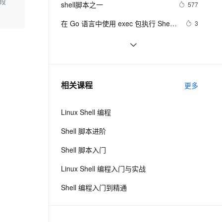
安全
字段
shell脚本之一
我要投诉
e-1.1-I2V
Cosyvoice-V3-Flash
577
PolarDB
上云场景组合购
Milvus 弹性伸缩功能新增节
伴
漫剧创作，剧本、分镜、视频高效生成
100%兼容MySQL、PostgreSQL，兼容Oracle，支持集中和分布式
覆盖90%+业务场景，专享组合折扣价
点支持范围
畅自然，细节丰富
高表现力语音合成大模型，语音克隆听感自然
VPN
在 Go 语言中使用 exec 包执行 Shell 
3
命令（上）
ernetes 版 ACK
云聚AI 严选权益
AI 原生数据库服务发布
SSL 证书
shell学习之条件判断test
583
2V
Fun-ASR
，一键激活高效办公新体验
理容器应用的 K8s 服务
精选AI产品，从模型到应用全链提效
Agent 数据网关
文戏情感细腻自然，动作戏激烈拳拳到肉，实现更强表演能力
支持中英文自由切换，具备更强的噪声鲁棒性
堡垒机
数组-在Shell脚本中的基本使用介绍
623
AI 用量加速计划
云原生数据库 PolarDB
防火墙
、识别商机，让客服更高效、服务更出色。
shell查询当前时间
新老同享，达量后返
Agentic Database 发布
511
相关课程
更多
主机安全
应用
Linux Shell 编程
千问办公
NEW
AI 应用及服务市场
的智能体编程平台
一站式AI生产力平台
Shell 脚本进阶
AI 应用
伶鹊
Shell 脚本入门
企业级人与Agent协作平台，接入和调度多个数字员工
智能客服平台，对话机器人、对话分析、智能外呼
大模型
Linux Shell 编程入门与实战
大模型服务平台百炼 - 全妙
自然语言处理
Shell 编程入门到精通
应用创作平台
多模态内容创作工具，已接入 DeepSeek
数据标注
机器学习