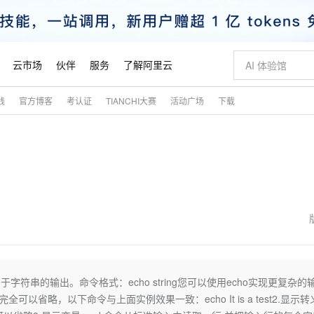
云市场
伙伴
服务
了解阿里云
践
官方博客
考认证
TIANCHI大赛
活动广场
下载
AI 特惠
数据与 API
成为产品伙伴
企业增值服务
最佳实践
价格计算器
AI 场景体
基础软件
产品伙伴合
阿里云认证
市场活动
配置报价
大模型
自助选配和估算价格
新方式
睿译宝，AI翻译排版一步到位
智启 AI 普惠权益
产品生态集成认证中心
企业支持计划
云上春晚
域名与网站
千问官方 MaaS 平台，为开发者和 Agent 而生，新用户赠送 1 亿 + tokens 额度
Qwen Aud
AI Coding
阿里云Maa
2026 阿里云
云服务器 E
为企业打
数据集
Windows
大模型认证
模型
NEW
NEW
交付可用成果
值低价云产品抢先购
上传文档即自动完成翻译和格式还原
至高享 1亿+免费 tokens，加速 Al 应用落地
提供智能易用的域名与建站服务
智能编程，一键
安全可靠、
产品生态伙伴
专家技术服务
云上奥运之旅
弹性计算合作
阿里云中企出
手机三要素
宝塔 Linux
全部认证
价格优势
有专属领域专家
GLM-5.2：长任务时代开源旗舰模型
阿里云 OPC 创新助力计划
千问大模型
即刻拥有 DeepS
AI 电商营销
对象存储 O
大模型
产品生态伙伴工作台
企业增值服务台
云栖战略参考
云存储合作计
云栖大会
身份实名认证
CentOS
训练营
推动算力普惠，释放技术红利
最高返9万
多领域专家智能体,一键组建 AI 虚拟交付团队
快速构建应用程序和网站，即刻迈出上云第一步
至高百万元 Token 补贴，加速一人公司成长
多元化、高性能、安全可靠的大模型服务
真正可用的 1M 上下文,一次完成代码全链路开发
轻松解锁专属 Dee
从图文生成到
云上的中国
数据库合作计
活动全景
短信
Docker
图片和
站式影视创作平台
Hermes Agent，打造自进化智能体
Token Plan 模型订阅计划
数字证书管理服务（原SSL证书）
5 分钟轻松部署
AI 广告创作
无影云电脑
企业成长
NEW
信息公告
看见新力量
云网络合作计
OCR 文字识别
JAVA
证享300元代金券
可视化编排打通从文字构思到成片全链路闭环
全托管，含MySQL、PostgreSQL、SQL Server、MariaDB多引擎
自主进化，持久记忆，越用越聪明
Qwen3.8-Max 首发尝鲜，限时加量 10 倍，夜间低至2折
实现全站HTTPS，呈现可信的WEB访问
图文、视频一
随时随地安
魔搭 Mode
Kimi-K3
HappyHors
NEW
loud
服务实践
官网公告
金融模力时刻
Salesforce O
版
发票查验
全能环境
Claude Code + GStack 打造工程团队
千问办公，限时限量积分加倍
Qoder
低代码高效构
AI 建站
短信服务
似，都是用于字符串的输出。命令格式：echo string您可以使用echo实现更复杂的
型
NEW
作计划
Kimi 最新旗舰模型，长程编程与推理利器
让文字生成流
计划
创新中心
魔搭 ModelSc
健康状态
理服务
让AI从“聊天伙伴”进化为能干活的“数字员工”
安装技能 GStack，拥有专属 AI 工程团队
你的AI工作搭子，覆盖日常办公高频场景
面向真实软件的智能体编程平台
0 代码专业建
双引号完全可以省略，以下命令与上面实例效果一致：echo It is a test2.显示
客户案例
天气预报查询
操作系统
态合作计划