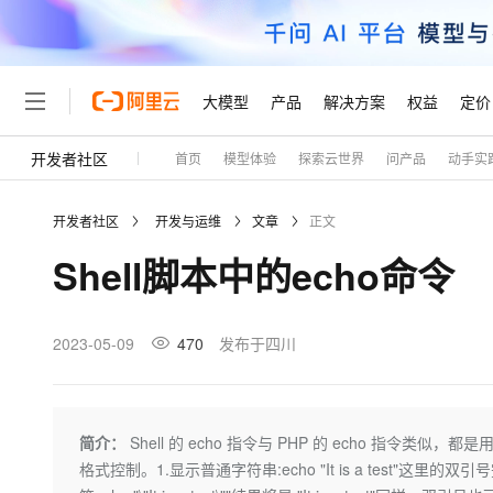
大模型
产品
解决方案
权益
定价
开发者社区
首页
模型体验
探索云世界
问产品
动手实
大模型
产品
解决方案
权益
定价
云市场
伙伴
服务
了解阿里云
精选产品
精选解决方案
普惠上云
产品定价
精选商城
成为销售伙伴
售前咨询
为什么选择阿里云
千问AI平台
开发者社区
开发与运维
文章
正文
了解云产品的定价详情
大模型服务平台百炼
千问办公，解锁你的工作
普惠上云 官方力荐
分销伙伴
在线服务
网站建设
什么是云计算
大
Shell脚本中的echo命令
大模型服务与应用平台
企业级Agent产品，直接
云服务器38元/年起，超
咨询伙伴
多端小程序
技术领先
云上成本管理
售后服务
轻量应用服务器
Agency Agents：拥
官方推荐返现计划
大模型
精选产品
精选解决方案
Salesforce 国际版订阅
稳定可靠
管理和优化成本
推荐新用户得奖励，单订单
销售伙伴合作计划
2023-05-09
470
发布于四川
自助服务
友盟天域
安全合规
人工智能与机器学习
AI
文本生成
云数据库 RDS
HappyHorse 打造一
云工开物
无影生态合作计划
在线服务
观测云
分析师报告
高校专属算力普惠，学生认
计算
互联网应用开发
Qwen3.8-Max
HOT
Salesforce On Alibaba C
工单服务
Tuya 物联网平台阿里云
研究报告与白皮书
人工智能平台 PAI
快速拥有专属 OpenClaw
简介：
Shell 的 echo 指令与 PHP 的 echo 指令类
大模
Consulting Partner 合
大数据
容器
智能体时代全能旗舰模型
免费试用
短信专区
一站式AI开发、训练和推
格式控制。1.显示普通字符串:echo "It is a test"这里的
蓝凌 OA
AI 大模型销售与服务生
现代化应用