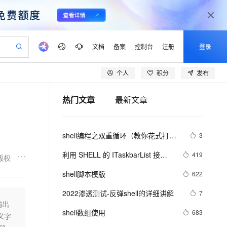
文档
备案
控制台
注册
登录
个人
积分
发布
验
作计划
器
AI 活动
专业服务
服务伙伴合作计划
开发者社区
加入我们
产品动态
服务平台百炼
阿里云 OPC 创新助力计划
热门文章
最新文章
一站式生成采购清单，支持单品或批量购买
io：打造专属 AI 语音助手
S产品伙伴计划（繁花）
峰会
CS
造的大模型服务与应用开发平台
一句话生成原生可编辑精美 PPT 文稿
AI 生产力先锋
Al MaaS 服务伙伴赋能合作
域名
博文
Careers
至高可申请百万元
Qwen3.8-Max 模型上线
开启高性价比 AI 编程新体验
弹性可伸缩的云计算服务
Qwen-Audio-3.0-Realtime 端到端实时语音角色扮演
输入一句话想法, 轻松生成专业的 PPT
先锋实践拓展 AI 生产力的边界
Token 补贴，五大权
计划
海大会
伙伴信用分合作计划
商标
问答
社会招聘
shell编程之双重循环（教你花式打印
3
益加速 OPC 成功
eek-V4-Pro
SS
一键部署幻兽帕鲁游戏服务器
飞天发布时刻
HOT
Open Search 向量检索版支
划
备案
电子书
校园招聘
各种图形）（上）
pSeek-V4-Pro
视频创作，一键激活电商全链路生产力
稳定、安全、高性价比、高性能的云存储服务
一键购买专属联机服务器，轻松开启游戏
所见，即是所愿
持视频检索 Pipeline 功能
更多支持
利用 SHELL 的 ITaskbarList 接口
419
版权
划
公司注册
镜像站
视频生成
语音识别与合成
控制 TaskBar 图标
专属 QwenPaw
漫剧工坊：一站式动画创作平台
AI 实训营
HOT
应用身份服务 (IDaaS)
shell脚本模版
622
合作伙伴培训与认证
划
上云迁移
站生成，高效打造优质广告素材
全接入的云上超级电脑
从聊天伙伴进化为能主动干活的本地数字员工
快速生产连贯的高质量长漫剧
从基础到进阶，Agent 创客手把手教你
OpenClaw 管理能力上线
lScope
我要反馈
e-1.1-T2V
Qwen3-TTS-Flash
2022渗透测试-反弹shell的详细讲解
7
查询合作伙伴
n Alibaba Cloud ISV 合作
代维服务
建企业门户网站
10 分钟搭建微信、支付宝小程序
输出
MaxCompute MaxFrame 提
畅细腻的高质量视频
离线语音合成大模型，多语言方言自适应，低延迟高稳定
创新加速
shell数组使用
ope
登录合作伙伴管理后台
683
我要建议
站，无忧落地极速上线
以可视化方式快速构建移动和 PC 门户网站
国内短信简单易用，安全可靠，秒级触达，全球覆盖200+国家和地区。
高效部署网站，快速应用到小程序
供自动弹性内存功能
转义字