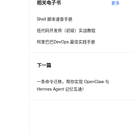
相关电子书
更多
息提取
与 AI 智能体进行实时音视频通话
Shell 脚本速查手册
从文本、图片、视频中提取结构化的属性信息
构建支持视频理解的 AI 音视频实时通话应用
低代码开发师（初级）实战教程
t.diy 一步搞定创意建站
构建大模型应用的安全防护体系
阿里巴巴DevOps 最佳实践手册
通过自然语言交互简化开发流程,全栈开发支持
通过阿里云安全产品对 AI 应用进行安全防护
下一篇
一条命令迁移，帮你实现 OpenClaw 与
Hermes Agent 记忆互通！