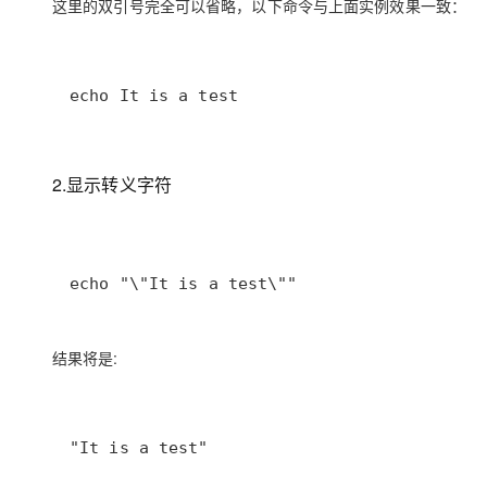
这里的双引号完全可以省略，以下命令与上面实例效果一致：
大模型解决方案
迁移与运维管理
快速部署 Dify，高效搭建 
专有云
echo It is a test
10 分钟在聊天系统中增加
2.显示转义字符
echo "\"It is a test\""
结果将是:
"It is a test"