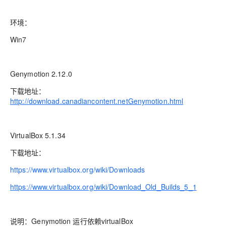
环境：
Win7
Genymotion 2.12.0
下载地址：
http://download.canadiancontent.netGenymotion.html
VirtualBox 5.1.34
下载地址：
https://www.virtualbox.org/wiki/Downloads
https://www.virtualbox.org/wiki/Download_Old_Builds_5_1
说明：Genymotion 运行依赖virtualBox