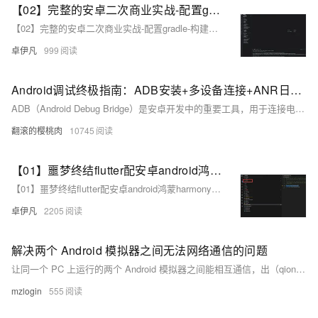
【02】完整的安卓二次商业实战-配置gradle-构建打包原生安卓项目-调试本地运行模拟器-优雅草伊凡
【02】完整的安卓二次商业实战-配置gradle-构建打包原生安卓项目-调试本地运行模拟器-优雅草伊凡
卓伊凡
999
Android调试终极指南：ADB安装+多设备连接+ANR日志抓取全流程解析，覆盖环境变量配置/多设备调试/ANR日志分析全流程，附Win/Mac/Linux三平台解决方案
ADB（Android Debug Bridge）是安卓开发中的重要工具，用于连接电脑与安卓设备，实现文件传输、应用管理、日志抓取等功能。本文介绍了 ADB 的基本概念、安装配置及常用命令。包括：1) 基本命令如 `adb version` 和 `adb devices`；2) 权限操作如 `adb root` 和 `adb shell`；3) APK 操作如安装、卸载应用；4) 文件传输如 `adb push` 和 `adb pull`；5) 日志记录如 `adb logcat`；6) 系统信息获取如屏幕截图和录屏。通过这些功能，用户可高效调试和管理安卓设备。
翻滚的樱桃肉
10745
【01】噩梦终结flutter配安卓android鸿蒙harmonyOS 以及next调试环境配鸿蒙和ios真机调试环境-flutter项目安卓环境配置-gradle-agp-ndkVersion模拟器运行真机测试环境-本地环境搭建-如何快速搭建android本地运行环境-优雅草卓伊凡-很多人在这步就被难倒了
【01】噩梦终结flutter配安卓android鸿蒙harmonyOS 以及next调试环境配鸿蒙和ios真机调试环境-flutter项目安卓环境配置-gradle-agp-ndkVersion模拟器运行真机测试环境-本地环境搭建-如何快速搭建android本地运行环境-优雅草卓伊凡-很多人在这步就被难倒了
卓伊凡
2205
解决两个 Android 模拟器之间无法网络通信的问题
让同一个 PC 上运行的两个 Android 模拟器之间能相互通信，出（qiong）差（ren）的智慧。
mzlogin
555