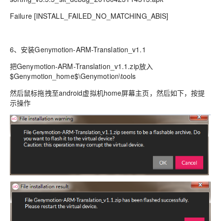
Failure [INSTALL_FAILED_NO_MATCHING_ABIS]
6、安装Genymotion-ARM-Translation_v1.1
把Genymotion-ARM-Translation_v1.1.zip放入
$Genymotion_home$\Genymotion\tools
然后鼠标拖拽至android虚拟机home屏幕主页，然后如下，按提
示操作