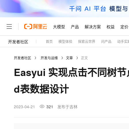
大模型
产品
解决方案
权益
定价
开发者社区
首页
模型体验
探索云世界
问产品
动手实
大模型
产品
解决方案
权益
定价
云市场
伙伴
服务
了解阿里云
精选产品
精选解决方案
普惠上云
产品定价
精选商城
成为销售伙伴
售前咨询
为什么选择阿里云
千问AI平台
开发者社区
开发与运维
文章
正文
了解云产品的定价详情
大模型服务平台百炼
千问办公，解锁你的工作
普惠上云 官方力荐
分销伙伴
在线服务
网站建设
什么是云计算
大
Easyui 实现点击不同树节
大模型服务与应用平台
企业级Agent产品，直接
云服务器38元/年起，超
咨询伙伴
多端小程序
技术领先
云上成本管理
售后服务
轻量应用服务器
Agency Agents：拥
官方推荐返现计划
大模型
精选产品
精选解决方案
Salesforce 国际版订阅
稳定可靠
d表数据设计
管理和优化成本
推荐新用户得奖励，单订单
销售伙伴合作计划
自助服务
友盟天域
安全合规
人工智能与机器学习
AI
文本生成
云数据库 RDS
HappyHorse 打造一
云工开物
无影生态合作计划
在线服务
观测云
分析师报告
高校专属算力普惠，学生认
计算
互联网应用开发
2023-04-21
321
发布于吉林
Qwen3.8-Max
HOT
Salesforce On Alibaba C
工单服务
Tuya 物联网平台阿里云
研究报告与白皮书
人工智能平台 PAI
快速拥有专属 OpenClaw
大模
Consulting Partner 合
大数据
容器
智能体时代全能旗舰模型
免费试用
短信专区
一站式AI开发、训练和推
蓝凌 OA
AI 大模型销售与服务生
现代化应用