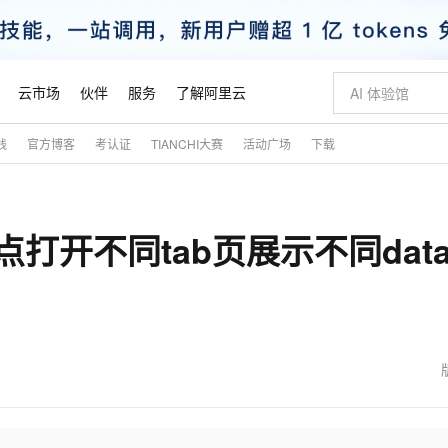
云市场
伙伴
服务
了解阿里云
践
官方博客
考认证
TIANCHI大赛
活动广场
下载
AI 特惠
数据与 API
成为产品伙伴
企业增值服务
最佳实践
价格计算器
AI 场景体
基础软件
产品伙伴合
阿里云认证
市场活动
配置报价
大模型
自助选配和估算价格
新方式
睿译宝，AI翻译排版一步到位
智启 AI 普惠权益
产品生态集成认证中心
企业支持计划
云上春晚
域名与网站
千问官方 MaaS 平台，为开发者和 Agent 而生，新用户赠送 1 亿 + tokens 额度
Qwen Aud
AI Coding
阿里云Maa
2026 阿里云
云服务器 E
为企业打
数据集
Windows
大模型认证
模型
NEW
NEW
点打开不同tab页展示不同datag
交付可用成果
值低价云产品抢先购
上传文档即自动完成翻译和格式还原
至高享 1亿+免费 tokens，加速 Al 应用落地
提供智能易用的域名与建站服务
智能编程，一键
安全可靠、
产品生态伙伴
专家技术服务
云上奥运之旅
弹性计算合作
阿里云中企出
手机三要素
宝塔 Linux
全部认证
价格优势
有专属领域专家
GLM-5.2：长任务时代开源旗舰模型
阿里云 OPC 创新助力计划
千问大模型
即刻拥有 DeepS
AI 电商营销
对象存储 O
大模型
产品生态伙伴工作台
企业增值服务台
云栖战略参考
云存储合作计
云栖大会
身份实名认证
CentOS
训练营
推动算力普惠，释放技术红利
最高返9万
多领域专家智能体,一键组建 AI 虚拟交付团队
快速构建应用程序和网站，即刻迈出上云第一步
至高百万元 Token 补贴，加速一人公司成长
多元化、高性能、安全可靠的大模型服务
真正可用的 1M 上下文,一次完成代码全链路开发
轻松解锁专属 Dee
从图文生成到
云上的中国
数据库合作计
活动全景
短信
Docker
图片和
站式影视创作平台
Hermes Agent，打造自进化智能体
Token Plan 模型订阅计划
数字证书管理服务（原SSL证书）
5 分钟轻松部署
AI 广告创作
无影云电脑
企业成长
NEW
信息公告
看见新力量
云网络合作计
OCR 文字识别
JAVA
证享300元代金券
可视化编排打通从文字构思到成片全链路闭环
全托管，含MySQL、PostgreSQL、SQL Server、MariaDB多引擎
自主进化，持久记忆，越用越聪明
Qwen3.8-Max 首发尝鲜，限时加量 10 倍，夜间低至2折
实现全站HTTPS，呈现可信的WEB访问
图文、视频一
随时随地安
魔搭 Mode
Kimi-K3
HappyHors
NEW
loud
服务实践
官网公告
金融模力时刻
Salesforce O
版
发票查验
全能环境
Claude Code + GStack 打造工程团队
千问办公，限时限量积分加倍
Qoder
低代码高效构
AI 建站
短信服务
型
NEW
作计划
Kimi 最新旗舰模型，长程编程与推理利器
让文字生成流
计划
创新中心
魔搭 ModelSc
健康状态
理服务
让AI从“聊天伙伴”进化为能干活的“数字员工”
安装技能 GStack，拥有专属 AI 工程团队
你的AI工作搭子，覆盖日常办公高频场景
面向真实软件的智能体编程平台
0 代码专业建
客户案例
天气预报查询
操作系统
态合作计划