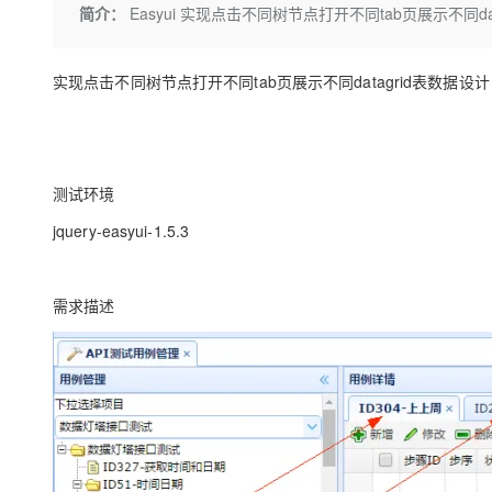
存储
天池大赛
Qwen3.7-Plus
简介：
Easyui 实现点击不同树节点打开不同tab页展示不同da
云解析DNS
解决方案免费试用 新老
电子合同
最高领取价值200元试用
能看、能想、能动手的多模
安全
网络与CDN
AI 算法大赛
畅捷通
实现点击不同树节点打开不同tab页展示不同datagrid表数据设计
大数据开发治理平台 Data
AI 产品 免费试用
网络
安全
云开发大赛
Qwen3-VL-Plus
Tableau 订阅
1亿+ 大模型 tokens 和 
可观测
入门学习赛
中间件
AI空中课堂在线直播课
云防火墙
140+云产品 免费试用
上云与迁云
云原生的云上边界网络安全
产品新客免费试用，最长1
数据库
测试环境
生态解决方案
大模型服务
企业出海
大模型ACA认证体验
大数据计算
jquery-easyui-1.5.3
助力企业全员 AI 认知与能
行业生态解决方案
千问AI平台-Token Plan
政企业务
媒体服务
开发者生态解决方案
需求描述
企业服务与云通信
千问AI平台-模型体验
AI 开发和 AI 应用解决
在线体验全尺寸、多种模态
域名与网站
Happy 系列大模型
终端用户计算
Serverless
开发工具