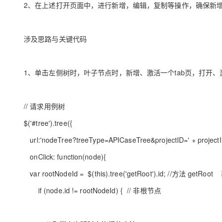
2、在上述打开页面中，进行新增，编辑，复制等操作，确保新
涉及思路与关键代码
1、单击左侧树时，叶子节点时，新增、激活一个tab页，打开、激活
// 请求用例树
$('#tree').tree({
url:'nodeTree?treeType=APICaseTree&projectID=' + projectI
onClick: function(node){
var rootNodeId = $(this).tree('getRoot').id; //方法
if (node.id != rootNodeId) { // 非根节点