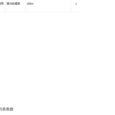
AI 应用
10分钟微调：让0.6B模型媲美235B模
多模态数据信
型
依托云原生高可用架构,实现Dify私有化部署
用1%尺寸在特定领域达到大模型90%以上效果
一个 AI 助手
超强辅助，Bol
即刻拥有 DeepSeek-R1 满血版
在企业官网、通讯软件中为客户提供 AI 客服
多种方案随心选，轻松解锁专属 DeepSeek
的表数据