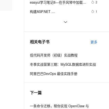
安全
easyui学习笔记8—在手风琴中加载其
我要投诉
e-1.1-I2V
Cosyvoice-V3-Flash
2
PolarDB
上云场景组合购
Milvus 弹性伸缩功能新增节
后台管理系统（26）-权限管理系统-
伴
他的页面
漫剧创作，剧本、分镜、视频高效生成
100%兼容MySQL、PostgreSQL，兼容Oracle，支持集中和分布式
覆盖90%+业务场景，专享组合折扣价
点支持范围
畅自然，细节丰富
高表现力语音合成大模型，语音克隆听感自然
分配角色给用户
VPN
构建ASP.NET 
1
MVC4+EF5+EasyUI+Unity2.x注入的
ernetes 版 ACK
云聚AI 严选权益
AI 原生数据库服务发布
SSL 证书
构建ASP.NET 
7
2V
Fun-ASR
后台管理系统（23）-权限管理系统-
，一键激活高效办公新体验
理容器应用的 K8s 服务
精选AI产品，从模型到应用全链提效
Agent 数据网关
MVC4+EF5+EasyUI+Unity2.x注入的
文戏情感细腻自然，动作戏激烈拳拳到肉，实现更强表演能力
支持中英文自由切换，具备更强的噪声鲁棒性
堡垒机
角色组模块
构建ASP.NET 
4
后台管理系统（25）-权限管理系统-
AI 用量加速计划
云原生数据库 PolarDB
MVC4+EF5+EasyUI+Unity2.x注入的
防火墙
系统管理员（附生成器）
、识别商机，让客服更高效、服务更出色。
沫沫金：jQuery EasyUI 动态表头
新老同享，达量后返
Agentic Database 发布
571
相关电子书
后台管理系统（19）-权限管理系统-
更多
主机安全
应用
用户登录
低代码开发师（初级）实战教程
千问办公
NEW
AI 应用及服务市场
的智能体编程平台
一站式AI生产力平台
冬季实战营第三期：MySQL数据库进阶实战
AI 应用
伶鹊
阿里巴巴DevOps 最佳实践手册
企业级人与Agent协作平台，接入和调度多个数字员工
智能客服平台，对话机器人、对话分析、智能外呼
大模型
大模型服务平台百炼 - 全妙
自然语言处理
下一篇
应用创作平台
多模态内容创作工具，已接入 DeepSeek
数据标注
机器学习
一条命令迁移，帮你实现 OpenClaw 与