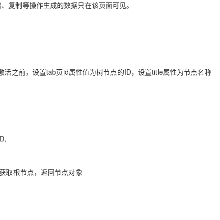
增、复制等操作生成的数据只在该页面可见。
之前，设置tab页id属性值为树节点的ID，设置title属性为节点名称
D,
 getRoot 获取根节点，返回节点对象