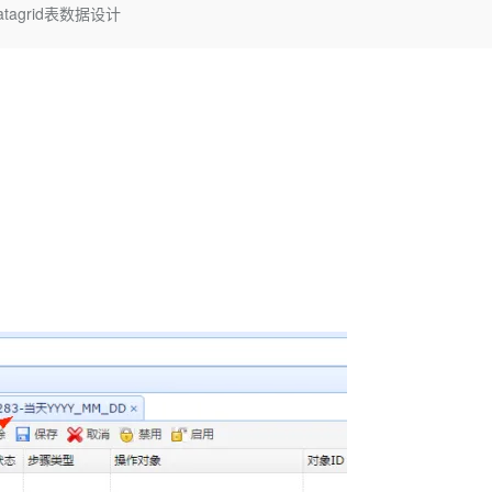
Deepseek-v4-pro
HappyHors
tagrid表数据设计
同享
万小智 AI 建站低至 15元/月
Qoder CN
AI 短剧/漫剧
云原生数据库 
快递物流查询
WordPress
成为服务伙
高校合作
点，立即开启云上创新
覆盖公网/内网、递归/权威、移动APP等全场景解析服务
送.CN域名，送备案服务码
基于千问大模型等，支持代码智能生成、研发智能问答
AI助力短剧
态智能体模型
旗舰 MoE 大模型，百万上下文与顶尖推理能力
图生视频，流
Ubuntu
服务生态伙伴
云工开物
企业应用
Works
Night Plan 支持 Qwen 3.8-Max
云原生大数据计算服务 MaxCompute
AI 办公
容器服务 Kub
NEW
GLM-5.2
Wan2.7-T
Red Hat
30+ 款产品免费体验
Data Agent 驱动的一站式 Data+AI 开发治理平台
夜间 5 折，Qwen/Meoo/TokenPlan 客户专享
面向分析的企业级SaaS模式云数据仓库
AI智能应用
提供一站式管
科研合作
视觉 Coding、空间感知、多模态思考等全面升级
1M上下文，专为长程任务能力而生
ERP
堂（旗舰版）
SUSE
智能客服
CRM
防护产品
2个月
自动承接线索
建站小程序
OA 办公系统
AI 应用构建
大模型原生
力提升
财税管理
模板建站
Qoder
大模型服务平台百炼-应用模版
HOT
NEW
面向真实软件
个人版上线、团队版降价；千问3.8-Max首发发尝鲜
丰富多元化的应用模版和解决方案
400电话
定制建站
万有无界
大模型服务平台百炼-智能体
方案
广告营销
模板小程序
的模型效果
灵活可视化地构建企业级 Agent
定制小程序
秒悟
人工智能平台 PAI
APP 开发
云端极速 AI 
新一代 AI 视频生成模型，深度适配广告营销等场景
AI Native 的算法工程平台，一站式完成建模、训练、推理服务部署
建站系统