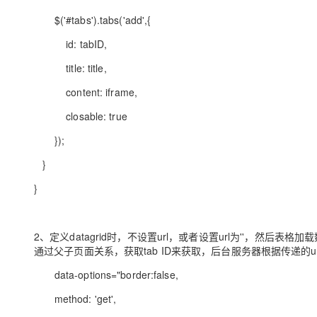
$('#tabs').tabs('add',{
id: tabID,
title: title,
content: iframe,
closable: true
});
}
}
2、定义datagrid时，不设置url，或者设置url为''，然后
通过父子页面关系，获取tab ID来获取，后台服务器根据传递的u
data-options="border:false,
method: 'get',