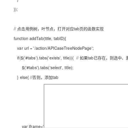
});
// 点击用例树，叶节点，打开对应tab页的函数实现
function addTab(title, tabID){
var url = '/action/APICaseTreeNodePage';
if($('#tabs').tabs('exists', title)){ // 如果tab已存在，则选中
$('#tabs').tabs('select', title);
} else{ //否则，添加tab
var iframe='