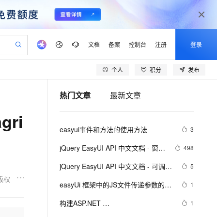
文档
备案
控制台
注册
登录
个人
积分
发布
验
作计划
器
AI 活动
专业服务
服务伙伴合作计划
开发者社区
加入我们
产品动态
服务平台百炼
阿里云 OPC 创新助力计划
热门文章
最新文章
一站式生成采购清单，支持单品或批量购买
io：打造专属 AI 语音助手
S产品伙伴计划（繁花）
峰会
CS
造的大模型服务与应用开发平台
一句话生成原生可编辑精美 PPT 文稿
AI 生产力先锋
Al MaaS 服务伙伴赋能合作
域名
博文
Careers
至高可申请百万元
Qwen3.8-Max 模型上线
ri
开启高性价比 AI 编程新体验
弹性可伸缩的云计算服务
Qwen-Audio-3.0-Realtime 端到端实时语音角色扮演
输入一句话想法, 轻松生成专业的 PPT
先锋实践拓展 AI 生产力的边界
Token 补贴，五大权
计划
海大会
伙伴信用分合作计划
商标
问答
社会招聘
easyui事件和方法的使用方法
3
益加速 OPC 成功
eek-V4-Pro
SS
一键部署幻兽帕鲁游戏服务器
飞天发布时刻
HOT
Open Search 向量检索版支
划
备案
电子书
校园招聘
pSeek-V4-Pro
视频创作，一键激活电商全链路生产力
稳定、安全、高性价比、高性能的云存储服务
一键购买专属联机服务器，轻松开启游戏
所见，即是所愿
持视频检索 Pipeline 功能
更多支持
jQuery EasyUI API 中文文档 - 窗口
498
划
公司注册
镜像站
视频生成
语音识别与合成
（Window）
专属 QwenPaw
漫剧工坊：一站式动画创作平台
AI 实训营
HOT
应用身份服务 (IDaaS)
jQuery EasyUI API 中文文档 - 可调整
5
合作伙伴培训与认证
划
上云迁移
站生成，高效打造优质广告素材
全接入的云上超级电脑
从聊天伙伴进化为能主动干活的本地数字员工
快速生产连贯的高质量长漫剧
从基础到进阶，Agent 创客手把手教你
OpenClaw 管理能力上线
尺寸
版权
lScope
我要反馈
e-1.1-T2V
Qwen3-TTS-Flash
easyUi 框架中的JS文件传递参数的区
1
查询合作伙伴
n Alibaba Cloud ISV 合作
代维服务
建企业门户网站
10 分钟搭建微信、支付宝小程序
MaxCompute MaxFrame 提
别
畅细腻的高质量视频
离线语音合成大模型，多语言方言自适应，低延迟高稳定
创新加速
构建ASP.NET 
ope
登录合作伙伴管理后台
1
我要建议
站，无忧落地极速上线
以可视化方式快速构建移动和 PC 门户网站
国内短信简单易用，安全可靠，秒级触达，全球覆盖200+国家和地区。
高效部署网站，快速应用到小程序
供自动弹性内存功能
MVC4+EF5+EasyUI+Unity2.x注入的