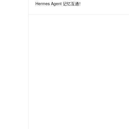
Hermes Agent 记忆互通！
息提取
与 AI 智能体进行实时音视频通话
从文本、图片、视频中提取结构化的属性信息
构建支持视频理解的 AI 音视频实时通话应用
t.diy 一步搞定创意建站
构建大模型应用的安全防护体系
通过自然语言交互简化开发流程,全栈开发支持
通过阿里云安全产品对 AI 应用进行安全防护