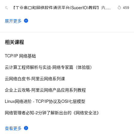
【工业串口和网络软件通讯平台(SuperIO)教程】六.二
459
5
次开发导出数据驱动
TPAMI 2024：计算机视觉中基于图神经网络和图
7
6
Transformers的方法和最新进展
【学习记录】《DeepLearning.ai》第十课：卷积神经网
10
7
相关课程
络(Convolutional Neural Networks)
TCP/IP 网络基础
深入理解深度学习中的卷积神经网络（CNN）：从原理到
4
8
实践
云计算工程师解析与实战-网络专家篇（体验版）
什么是蜜罐，在当前网络安全形势下，蜜罐能提供哪些帮
9
9
云网络白皮书-阿里云网络系列课
助
网络编程懒人入门(十四)：到底什么是Socket？一文即
6
10
企业上云攻略-阿里云网络产品应用系列教程
懂！
Linux网络进阶 - TCP/IP协议及OSI七层模型
网络管理者必知-2分钟了解新出台的《网络安全法》
查看更多