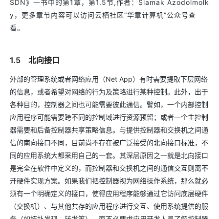
SDN》一书中的第1章，第1.5节,作者：Siamak Azodolmolk
y，更多章节内容可以访问云栖社区“华章计算机”公众号查
看。
1.5 北向接口
外部的管理系统或者网络应用（Net App）有时需要提取下层网络
的信息，或者希望对网络的行为及策略进行某种控制。此外，出于
各种目的，控制器之间也可能需要彼此通信。譬如，一个内部控制
应用程序可能需要跨不同的控制域进行资源预留；或者一个主控制
器需要和后备控制器共享策略信息。与提供控制器和交换机之间通
信的南向接口不同，目前尚不存在被广泛接受的北向接口标准，不
同的应用系统大都采用自己的一套。其深层原因之一就是北向接口
是完全在软件中定义的，而控制器和交换机之间的通信交互则离不
开硬件实现方案。如果我们把控制器视为网络操作系统，那么就必
须有一个明确定义的接口，使得应用程序能够通过它访问底层硬件
（交换机）、与其他共存的应用程序进行交互、使用系统提供的服
务（如拓扑发现、转发等），而不必要求应用开发人员了解控制器