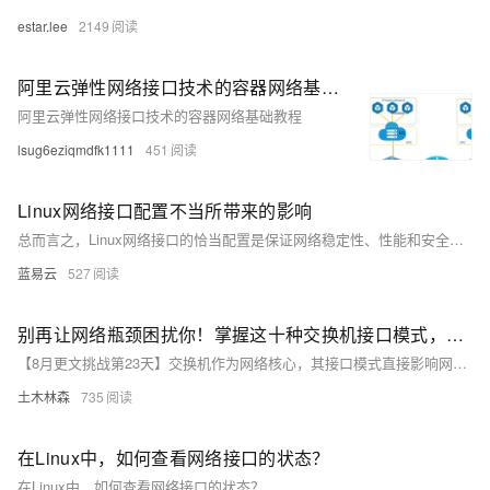
estar.lee
2149
阿里云弹性网络接口技术的容器网络基础教程
阿里云弹性网络接口技术的容器网络基础教程
lsug6eziqmdfk1111
451
Linux网络接口配置不当所带来的影响
总而言之，Linux网络接口的恰当配置是保证网络稳定性、性能和安全性的基础。通过遵循最佳实践和定期维护，可以最大程度地减少配置错误带来的负面影响。
蓝易云
527
别再让网络瓶颈困扰你！掌握这十种交换机接口模式，提升你的网络布局技能
【8月更文挑战第23天】交换机作为网络核心，其接口模式直接影响网络布局与性能。本文介绍了十大常见接口模式及其配置实例，包括基础接入模式、优化布线的干道模式、动态学习相邻交换机VLAN信息的动态中继协议模式、固定分配VLAN的静态接入模式、确保语音优先传输的语音VLAN模式、指定默认VLAN的native模式、增加带宽与可靠性的链路聚合及EtherChannel模式、保障网络安全的端口安全模式以及确保关键业务流畅传输的QoS模式。理解并掌握这些模式对于构建高效稳定的网络至关重要。
土木林森
735
在Linux中，如何查看网络接口的状态？
在Linux中，如何查看网络接口的状态？