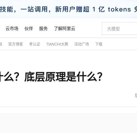
云市场
伙伴
服务
了解阿里云
践
官方博客
考认证
TIANCHI大赛
活动广场
下载
AI 特惠
数据与 API
成为产品伙伴
企业增值服务
最佳实践
价格计算器
AI 场景体
基础软件
产品伙伴合
阿里云认证
市场活动
配置报价
大模型
自助选配和估算价格
步到位
智启 AI 普惠权益
产品生态集成认证中心
企业支持计划
云上春晚
域名与网站
Qwen Audio：打造专属 AI 语音助手
千问官方 MaaS 平台，为开发者和 Agent 而生，新用户赠送 1 亿 + tokens 额度
一句话生成原生
AI Coding
阿里云Maa
2026 阿里云
云服务器 E
为企业打
数据集
Windows
大模型认证
模型
NEW
NEW
什么？底层原理是什么？
格式还原
值低价云产品抢先购
至高享 1亿+免费 tokens，加速 Al 应用落地
提供智能易用的域名与建站服务
Qwen-Audio-3.0-Realtime 端到端实时语音角色扮演
输入一句话想法,
智能编程，一键
安全可靠、
产品生态伙伴
专家技术服务
云上奥运之旅
弹性计算合作
阿里云中企出
手机三要素
宝塔 Linux
全部认证
价格优势
开源旗舰模型
即刻拥有 DeepSeek-V4-Pro
阿里云 OPC 创新助力计划
千问大模型
一键部署幻兽
AI 电商营销
对象存储 O
大模型
产品生态伙伴工作台
企业增值服务台
云栖战略参考
云存储合作计
云栖大会
身份实名认证
CentOS
训练营
推动算力普惠，释放技术红利
最高返9万
真正可用的 1M 上下文,一次完成代码全链路开发
快速构建应用程序和网站，即刻迈出上云第一步
轻松解锁专属 DeepSeek-V4-Pro
至高百万元 Token 补贴，加速一人公司成长
多元化、高性能、安全可靠的大模型服务
一键购买专属
从图文生成到
云上的中国
数据库合作计
活动全景
短信
Docker
图片和
自进化智能体
5 分钟轻松部署专属 QwenPaw
Token Plan 模型订阅计划
数字证书管理服务（原SSL证书）
高效搭建 AI
AI 广告创作
无影云电脑
企业成长
NEW
HOT
信息公告
看见新力量
云网络合作计
OCR 文字识别
JAVA
越聪明
证享300元代金券
全托管，含MySQL、PostgreSQL、SQL Server、MariaDB多引擎
Qwen3.8-Max 首发尝鲜，限时加量 10 倍，夜间低至2折
实现全站HTTPS，呈现可信的WEB访问
从聊天伙伴进化为能主动干活的本地数字员工
图文、视频一
随时随地安
魔搭 Mode
Kimi-K3
HappyHors
NEW
loud
服务实践
官网公告
金融模力时刻
Salesforce O
版
发票查验
全能环境
Claude Code + GStack 打造工程团队
千问办公，限时限量积分加倍
Qoder
低代码高效构
AI 建站
短信服务
型
NEW
作计划
Kimi 最新旗舰模型，长程编程与推理利器
让文字生成流
计划
创新中心
魔搭 ModelSc
健康状态
理服务
让AI从“聊天伙伴”进化为能干活的“数字员工”
安装技能 GStack，拥有专属 AI 工程团队
你的AI工作搭子，覆盖日常办公高频场景
面向真实软件的智能体编程平台
0 代码专业建
客户案例
天气预报查询
操作系统
态合作计划