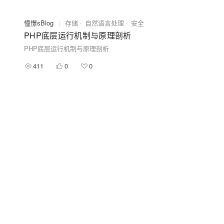
憧憬sBlog
|
存储
自然语言处理
安全
PHP底层运行机制与原理剖析
PHP底层运行机制与原理剖析
411
0
0