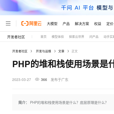
大模型
产品
解决方案
权益
定价
开发者社区
首页
模型体验
探索云世界
问产品
动手实
大模型
产品
解决方案
权益
定价
云市场
伙伴
服务
了解阿里云
精选产品
精选解决方案
普惠上云
产品定价
精选商城
成为销售伙伴
售前咨询
为什么选择阿里云
千问AI平台
开发者社区
开发与运维
文章
正文
了解云产品的定价详情
大模型服务平台百炼
睿译宝，AI翻译排版一
普惠上云 官方力荐
分销伙伴
在线服务
网站建设
什么是云计算
大
PHP的堆和栈使用场景是
大模型服务与应用平台
上传文档即自动完成翻译和
云服务器38元/年起，超
咨询伙伴
多端小程序
技术领先
云上成本管理
售后服务
轻量应用服务器
GLM-5.2：长任务时代
官方推荐返现计划
大模型
精选产品
精选解决方案
Salesforce 国际版订阅
稳定可靠
管理和优化成本
推荐新用户得奖励，单订单
销售伙伴合作计划
2023-03-27
366
发布于广东
自助服务
友盟天域
安全合规
人工智能与机器学习
AI
文本生成
云数据库 RDS
Hermes Agent，打造
云工开物
无影生态合作计划
在线服务
观测云
分析师报告
自主进化，持久记忆，越用
高校专属算力普惠，学生认
计算
互联网应用开发
Qwen3.8-Max
HOT
Salesforce On Alibaba C
工单服务
Tuya 物联网平台阿里云
研究报告与白皮书
人工智能平台 PAI
快速拥有专属 OpenClaw
简介：
PHP的堆和栈使用场景是什么？底层原理是什么？
大模
Consulting Partner 合
大数据
容器
智能体时代全能旗舰模型
免费试用
短信专区
一站式AI开发、训练和推
蓝凌 OA
AI 大模型销售与服务生
现代化应用