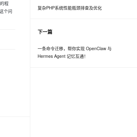
求的程
复杂PHP系统性能瓶颈排查及优化
决这个问
息提取
与 AI 智能体进行实时音视频通话
从文本、图片、视频中提取结构化的属性信息
构建支持视频理解的 AI 音视频实时通话应用
下一篇
t.diy 一步搞定创意建站
构建大模型应用的安全防护体系
通过自然语言交互简化开发流程,全栈开发支持
通过阿里云安全产品对 AI 应用进行安全防护
一条命令迁移，帮你实现 OpenClaw 与
Hermes Agent 记忆互通！