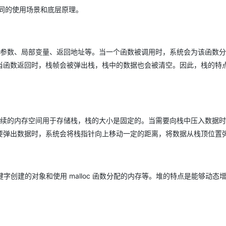
Deepseek-v4-pro
HappyHors
同享
万小智 AI 建站低至 15元/月
Qoder CN
AI 短剧/漫剧
云原生数据库 
快递物流查询
WordPress
不同的使用场景和底层原理。
成为服务伙
高校合作
点，立即开启云上创新
覆盖公网/内网、递归/权威、移动APP等全场景解析服务
送.CN域名，送备案服务码
基于千问大模型等，支持代码智能生成、研发智能问答
AI助力短剧
态智能体模型
旗舰 MoE 大模型，百万上下文与顶尖推理能力
图生视频，流
Ubuntu
服务生态伙伴
云工开物
企业应用
Works
Night Plan 支持 Qwen 3.8-Max
云原生大数据计算服务 MaxCompute
AI 办公
容器服务 Kub
NEW
GLM-5.2
Wan2.7-T
Red Hat
30+ 款产品免费体验
Data Agent 驱动的一站式 Data+AI 开发治理平台
夜间 5 折，Qwen/Meoo/TokenPlan 客户专享
面向分析的企业级SaaS模式云数据仓库
AI智能应用
提供一站式管
数的参数、局部变量、返回地址等。当一个函数被调用时，系统会为该函数
科研合作
视觉 Coding、空间感知、多模态思考等全面升级
1M上下文，专为长程任务能力而生
ERP
堂（旗舰版）
SUSE
当函数返回时，栈帧会被弹出栈，栈中的数据也会被清空。因此，栈的特
智能客服
CRM
防护产品
2个月
自动承接线索
建站小程序
OA 办公系统
AI 应用构建
大模型原生
力提升
财税管理
模板建站
Qoder
大模型服务平台百炼-应用模版
HOT
NEW
段连续的内存空间用于存储栈，栈的大小是固定的。当需要向栈中压入数据
面向真实软件
个人版上线、团队版降价；千问3.8-Max首发发尝鲜
丰富多元化的应用模版和解决方案
400电话
定制建站
要弹出数据时，系统会将栈指针向上移动一定的距离，将数据从栈顶位置
万有无界
大模型服务平台百炼-智能体
方案
广告营销
模板小程序
的模型效果
灵活可视化地构建企业级 Agent
定制小程序
关键字创建的对象和使用 malloc 函数分配的内存等。堆的特点是能够动态
秒悟
人工智能平台 PAI
APP 开发
云端极速 AI 
新一代 AI 视频生成模型，深度适配广告营销等场景
AI Native 的算法工程平台，一站式完成建模、训练、推理服务部署
建站系统