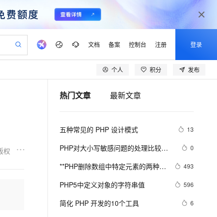
文档
备案
控制台
注册
登录
个人
积分
发布
验
作计划
器
AI 活动
专业服务
服务伙伴合作计划
开发者社区
加入我们
产品动态
服务平台百炼
阿里云 OPC 创新助力计划
热门文章
最新文章
一站式生成采购清单，支持单品或批量购买
可编辑精美 PPT 文稿
S产品伙伴计划（繁花）
峰会
CS
造的大模型服务与应用开发平台
Agency Agents：拥有专属领域专家
AI 生产力先锋
Al MaaS 服务伙伴赋能合作
域名
博文
Careers
至高可申请百万元
Qwen3.8-Max 模型上线
 轻松生成专业的 PPT
开启高性价比 AI 编程新体验
弹性可伸缩的云计算服务
先锋实践拓展 AI 生产力的边界
多领域专家智能体,一键组建 AI 虚拟交付团队
Token 补贴，五大权
计划
海大会
伙伴信用分合作计划
商标
问答
社会招聘
五种常见的 PHP 设计模式
13
益加速 OPC 成功
帕鲁游戏服务器
SS
HappyHorse 打造一站式影视创作平台
飞天发布时刻
HOT
Open Search 向量检索版支
划
备案
电子书
校园招聘
联机服务器，轻松开启游戏
视频创作，一键激活电商全链路生产力
稳定、安全、高性价比、高性能的云存储服务
所见，即是所愿
持视频检索 Pipeline 功能
可视化编排打通从文字构思到成片全链路闭环
更多支持
PHP对大小写敏感问题的处理比较
0
版权
划
公司注册
镜像站
视频生成
语音识别与合成
乱，写代码时可能偶尔出问题，所以
 智能体与工作流应用
漫剧工坊：一站式动画创作平台
AI 实训营
应用身份服务 (IDaaS)
**PHP删除数组中特定元素的两种方
493
合作伙伴培训与认证
这里总结一下。以便用到的出现错误
划
上云迁移
站生成，高效打造优质广告素材
全接入的云上超级电脑
通过阿里云百炼高效搭建AI应用,助力高效开发
快速生产连贯的高质量长漫剧
从基础到进阶，Agent 创客手把手教你
OpenClaw 管理能力上线
法array_splice()和unset()
lScope
我要反馈
e-1.1-T2V
Qwen3-TTS-Flash
PHP5中定义对象的字符串值
596
查询合作伙伴
n Alibaba Cloud ISV 合作
代维服务
建企业门户网站
10 分钟搭建微信、支付宝小程序
MaxCompute MaxFrame 提
畅细腻的高质量视频
离线语音合成大模型，多语言方言自适应，低延迟高稳定
创新加速
简化 PHP 开发的10个工具
ope
登录合作伙伴管理后台
6
我要建议
站，无忧落地极速上线
以可视化方式快速构建移动和 PC 门户网站
国内短信简单易用，安全可靠，秒级触达，全球覆盖200+国家和地区。
高效部署网站，快速应用到小程序
供自动弹性内存功能