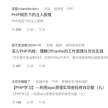
游客zi3qmblbcdexu
|
SQL
程序员
PHP
PHP网页下的注入原理
PHP网页下的注入原理
209
0
0
我不是游客20240119
|
存储
缓存
自然语言处理
深入PHP内核：理解OPcache的工作原理与优化实践
467
2
2
王同学睡醒了
|
前端开发
PHP
数据安全/隐私保护
【PHP学习】—利用ajax原理实现密码修改功能（九）
【PHP学习】—利用ajax原理实现密码修改功能（九）
148
0
0