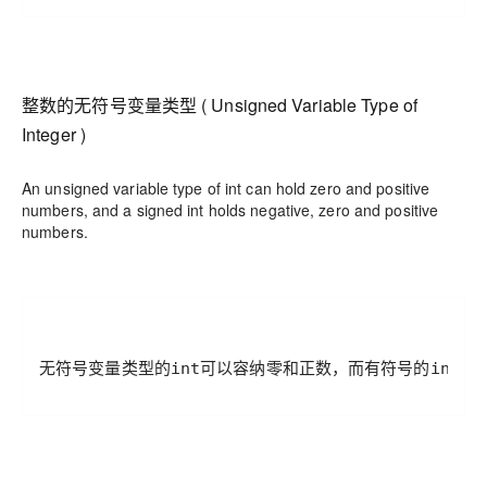
整数的无符号变量类型 ( Unsigned Variable Type of
Integer )
An unsigned variable type of int can hold zero and positive
numbers, and a signed int holds negative, zero and positive
numbers.
无符号变量类型的int可以容纳零和正数，而有符号的int可