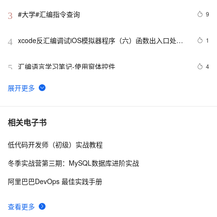
#大学#汇编指令查询
9
3
xcode反汇编调试iOS模拟器程序（六）函数出入口处的
1
4
处理与局部变量
汇编语言学习笔记-使用窗体控件
4
5
汇编语言基础教程-乘法指令
5
6
汇编程序开发环境搭配
2
7
相关电子书
低代码开发师（初级）实战教程
汇编语言学习笔记-在窗口打印文本
2
8
冬季实战营第三期：MySQL数据库进阶实战
【汇编】栈及栈操作的实现
4
9
阿里巴巴DevOps 最佳实践手册
零基础linux汇编视频(大灰狼)
1
10
查看更多