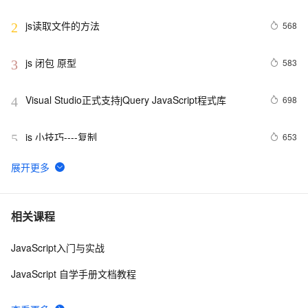
js读取文件的方法
568
2
js 闭包 原型
583
3
Visual Studio正式支持jQuery JavaScript程式库
698
4
js 小技巧----复制
653
5
创建JavaScript对象
547
6
Javascript面向对象编程（二）：构造函数的继承 by 阮
8
7
相关课程
一峰
JavaScript入门与实战
js 的 slice方法
5
8
JavaScript 自学手册文档教程
How JavaScript Work.
645
9