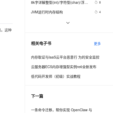
安全
8k字详解整型(int)/字符型(char)/浮点
我要投诉
e-1.1-I2V
Cosyvoice-V3-Flash
8
PolarDB
上云场景组合购
Milvus 弹性伸缩功能新增节
伴
型(float)/有符号(signed)/无符号
漫剧创作，剧本、分镜、视频高效生成
100%兼容MySQL、PostgreSQL，兼容Oracle，支持集中和分布式
覆盖90%+业务场景，专享组合折扣价
点支持范围
畅自然，细节丰富
高表现力语音合成大模型，语音克隆听感自然
VPN
JVM运行时内存结构
4
(unsigned)数据在内存中的存储【程
ernetes 版 ACK
云聚AI 严选权益
AI 原生数据库服务发布
序员内功修炼/C语言】
SSL 证书
【Java技术指南】「序列化系列」深
8
2V
Fun-ASR
，一键激活高效办公新体验
理容器应用的 K8s 服务
精选AI产品，从模型到应用全链提效
Agent 数据网关
入挖掘FST快速序列化压缩内存的利
文戏情感细腻自然，动作戏激烈拳拳到肉，实现更强表演能力
支持中英文自由切换，具备更强的噪声鲁棒性
问。这种
堡垒机
在IE下的JS编程需注意的内存释放问
7
器的特性和原理 
AI 用量加速计划
云原生数据库 PolarDB
题
防火墙
、识别商机，让客服更高效、服务更出色。
动态内存和智能指针
新老同享，达量后返
Agentic Database 发布
548
相关电子书
更多
主机安全
应用
内存取证与IaaS云平台恶意行 为的安全监控
千问办公
NEW
AI 应用及服务市场
的智能体编程平台
一站式AI生产力平台
云服务器ECS内存增强型实例re6全新发布
AI 应用
伶鹊
低代码开发师（初级）实战教程
企业级人与Agent协作平台，接入和调度多个数字员工
智能客服平台，对话机器人、对话分析、智能外呼
大模型
大模型服务平台百炼 - 全妙
自然语言处理
下一篇
应用创作平台
多模态内容创作工具，已接入 DeepSeek
数据标注
机器学习
一条命令迁移，帮你实现 OpenClaw 与