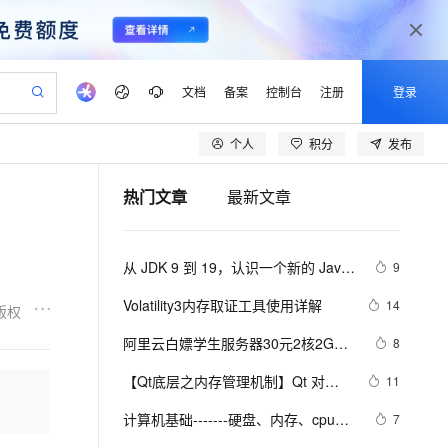
文档
备案
控制台
注册
登录
个人
积分
发布
验
作计划
器
AI 活动
专业服务
服务伙伴合作计划
开发者社区
加入我们
产品动态
服务平台百炼
阿里云 OPC 创新助力计划
热门文章
最新文章
一站式生成采购清单，支持单品或批量购买
S产品伙伴计划（繁花）
峰会
CS
造的大模型服务与应用开发平台
Qwen Audio：打造专属 AI 语音助手
一句话生成原生可编辑精美 PPT 文稿
AI 生产力先锋
Al MaaS 服务伙伴赋能合作
域名
博文
Careers
NEW
至高可申请百万元
Qwen3.8-Max 模型上线
开启高性价比 AI 编程新体验
弹性可伸缩的云计算服务
Qwen-Audio-3.0-Realtime 端到端实时语音角色扮演
输入一句话想法, 轻松生成专业的 PPT
先锋实践拓展 AI 生产力的边界
Token 补贴，五大权
计划
海大会
伙伴信用分合作计划
商标
问答
社会招聘
从 JDK 9 到 19，认识一个新的 Java 
9
益加速 OPC 成功
eek-V4-Pro
SS
一键部署幻兽帕鲁游戏服务器
飞天发布时刻
HOT
Open Search 向量检索版支
划
备案
电子书
校园招聘
形态（内存篇）
pSeek-V4-Pro
视频创作，一键激活电商全链路生产力
稳定、安全、高性价比、高性能的云存储服务
一键购买专属联机服务器，轻松开启游戏
所见，即是所愿
持视频检索 Pipeline 功能
更多支持
Volatility3内存取证工具使用详解
14
版权
划
公司注册
镜像站
视频生成
语音识别与合成
专属 QwenPaw
漫剧工坊：一站式动画创作平台
AI 实训营
HOT
应用身份服务 (IDaaS)
阿里云白嫖学生服务器30元2核2G运
8
合作伙伴培训与认证
划
上云迁移
站生成，高效打造优质广告素材
全接入的云上超级电脑
从聊天伙伴进化为能主动干活的本地数字员工
快速生产连贯的高质量长漫剧
从基础到进阶，Agent 创客手把手教你
OpenClaw 管理能力上线
行内存14天
lScope
我要反馈
e-1.1-T2V
Qwen3-TTS-Flash
【Qt底层之内存管理机制】Qt 对象 
11
查询合作伙伴
n Alibaba Cloud ISV 合作
代维服务
建企业门户网站
10 分钟搭建微信、支付宝小程序
MaxCompute MaxFrame 提
父子关系、运行时机制与高效编程技
畅细腻的高质量视频
离线语音合成大模型，多语言方言自适应，低延迟高稳定
创新加速
计算机基础-------硬盘、内存、cpu的
ope
登录合作伙伴管理后台
7
我要建议
站，无忧落地极速上线
以可视化方式快速构建移动和 PC 门户网站
国内短信简单易用，安全可靠，秒级触达，全球覆盖200+国家和地区。
高效部署网站，快速应用到小程序
供自动弹性内存功能
巧
理解