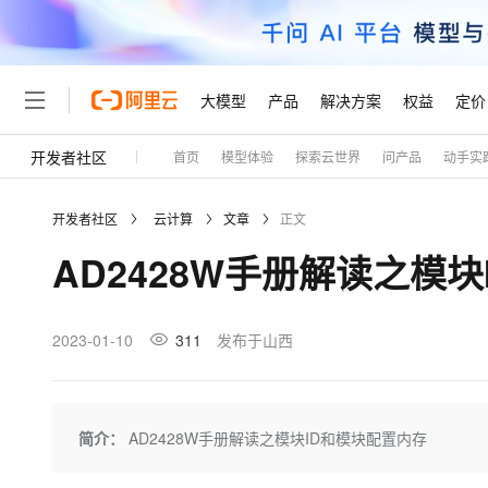
大模型
产品
解决方案
权益
定价
开发者社区
首页
模型体验
探索云世界
问产品
动手实
大模型
产品
解决方案
权益
定价
云市场
伙伴
服务
了解阿里云
精选产品
精选解决方案
普惠上云
产品定价
精选商城
成为销售伙伴
售前咨询
为什么选择阿里云
千问AI平台
开发者社区
云计算
文章
正文
了解云产品的定价详情
大模型服务平台百炼
千问办公，解锁你的工作
普惠上云 官方力荐
分销伙伴
在线服务
网站建设
什么是云计算
大
AD2428W手册解读之模
大模型服务与应用平台
企业级Agent产品，直接
云服务器38元/年起，超
咨询伙伴
多端小程序
技术领先
云上成本管理
售后服务
轻量应用服务器
Agency Agents：拥
官方推荐返现计划
大模型
精选产品
精选解决方案
Salesforce 国际版订阅
稳定可靠
管理和优化成本
推荐新用户得奖励，单订单
销售伙伴合作计划
2023-01-10
311
发布于山西
自助服务
友盟天域
安全合规
人工智能与机器学习
AI
文本生成
云数据库 RDS
HappyHorse 打造一
云工开物
无影生态合作计划
在线服务
观测云
分析师报告
高校专属算力普惠，学生认
计算
互联网应用开发
Qwen3.8-Max
HOT
Salesforce On Alibaba C
工单服务
Tuya 物联网平台阿里云
研究报告与白皮书
人工智能平台 PAI
快速拥有专属 OpenClaw
简介：
AD2428W手册解读之模块ID和模块配置内存
大模
Consulting Partner 合
大数据
容器
智能体时代全能旗舰模型
免费试用
短信专区
一站式AI开发、训练和推
蓝凌 OA
AI 大模型销售与服务生
现代化应用