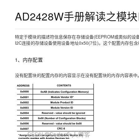
存储
天池大赛
Qwen3.7-Plus
云解析DNS
解决方案免费试用 新老
电子合同
AD2428W手册解读之模
最高领取价值200元试用
能看、能想、能动手的多模
安全
网络与CDN
AI 算法大赛
畅捷通
大数据开发治理平台 Data
AI 产品 免费试用
网络
安全
云开发大赛
Qwen3-VL-Plus
Tableau 订阅
1亿+ 大模型 tokens 和 
特定于模块的描述符信息保存在存储设备(EEPROM或类似的设备
可观测
入门学习赛
中间件
AI空中课堂在线直播课
I2C连接的存储设备使用设备地址0x50(7位)。这个配置内存包
云防火墙
140+云产品 免费试用
上云与迁云
云原生的云上边界网络安全
产品新客免费试用，最长1
数据库
生态解决方案
大模型服务
1、内存配置
企业出海
大模型ACA认证体验
大数据计算
助力企业全员 AI 认知与能
行业生态解决方案
千问AI平台-Token Plan
政企业务
没有配置块的配置内存的内容显示在没有配置块的内存内容表中
媒体服务
开发者生态解决方案
企业服务与云通信
千问AI平台-模型体验
AI 开发和 AI 应用解决
在线体验全尺寸、多种模态
域名与网站
Happy 系列大模型
终端用户计算
Serverless
开发工具