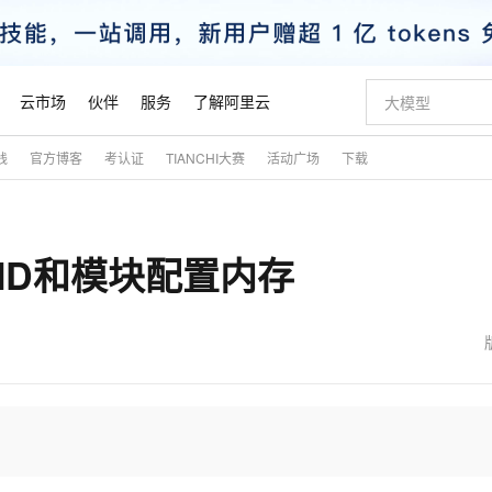
云市场
伙伴
服务
了解阿里云
践
官方博客
考认证
TIANCHI大赛
活动广场
下载
AI 特惠
数据与 API
成为产品伙伴
企业增值服务
最佳实践
价格计算器
AI 场景体
基础软件
产品伙伴合
阿里云认证
市场活动
配置报价
大模型
自助选配和估算价格
新方式
睿译宝，AI翻译排版一步到位
智启 AI 普惠权益
产品生态集成认证中心
企业支持计划
云上春晚
域名与网站
千问官方 MaaS 平台，为开发者和 Agent 而生，新用户赠送 1 亿 + tokens 额度
AI Coding
阿里云Maa
2026 阿里云
云服务器 E
为企业打
数据集
Windows
大模型认证
模型
NEW
块ID和模块配置内存
交付可用成果
值低价云产品抢先购
上传文档即自动完成翻译和格式还原
至高享 1亿+免费 tokens，加速 Al 应用落地
提供智能易用的域名与建站服务
智能编程，一键
安全可靠、
产品生态伙伴
专家技术服务
云上奥运之旅
弹性计算合作
阿里云中企出
手机三要素
宝塔 Linux
全部认证
价格优势
有专属领域专家
GLM-5.2：长任务时代开源旗舰模型
阿里云 OPC 创新助力计划
千问大模型
即刻拥有 DeepS
AI 电商营销
对象存储 O
大模型
产品生态伙伴工作台
企业增值服务台
云栖战略参考
云存储合作计
云栖大会
身份实名认证
CentOS
训练营
推动算力普惠，释放技术红利
最高返9万
多领域专家智能体,一键组建 AI 虚拟交付团队
快速构建应用程序和网站，即刻迈出上云第一步
至高百万元 Token 补贴，加速一人公司成长
多元化、高性能、安全可靠的大模型服务
真正可用的 1M 上下文,一次完成代码全链路开发
轻松解锁专属 Dee
从图文生成到
云上的中国
数据库合作计
活动全景
短信
Docker
图片和
站式影视创作平台
Hermes Agent，打造自进化智能体
Token Plan 模型订阅计划
数字证书管理服务（原SSL证书）
5 分钟轻松部署
AI 广告创作
无影云电脑
企业成长
NEW
信息公告
看见新力量
云网络合作计
OCR 文字识别
JAVA
证享300元代金券
可视化编排打通从文字构思到成片全链路闭环
全托管，含MySQL、PostgreSQL、SQL Server、MariaDB多引擎
自主进化，持久记忆，越用越聪明
Qwen3.8-Max 首发尝鲜，限时加量 10 倍，夜间低至2折
实现全站HTTPS，呈现可信的WEB访问
图文、视频一
随时随地安
魔搭 Mode
Kimi-K3
HappyHors
NEW
loud
服务实践
官网公告
金融模力时刻
Salesforce O
版
发票查验
全能环境
Claude Code + GStack 打造工程团队
千问办公，限时限量积分加倍
Qoder
低代码高效构
AI 建站
短信服务
型
NEW
作计划
Kimi 最新旗舰模型，长程编程与推理利器
让文字生成流
计划
创新中心
魔搭 ModelSc
健康状态
理服务
让AI从“聊天伙伴”进化为能干活的“数字员工”
安装技能 GStack，拥有专属 AI 工程团队
你的AI工作搭子，覆盖日常办公高频场景
面向真实软件的智能体编程平台
0 代码专业建
客户案例
天气预报查询
操作系统
态合作计划