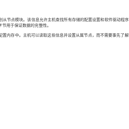
AI 应用
10分钟微调：让0.6B模型媲美235B模
多模态数据信
从节点模块。该信息允许主机查找所有存储的配置设置和软件驱动程序
型
依托云原生高可用架构,实现Dify私有化部署
验字节用于保证数据的完整性。
用1%尺寸在特定领域达到大模型90%以上效果
一个 AI 助手
超强辅助，Bol
配置内存中。主机可以读取这些信息并设置从属节点，而不需要事先了解
即刻拥有 DeepSeek-R1 满血版
在企业官网、通讯软件中为客户提供 AI 客服
多种方案随心选，轻松解锁专属 DeepSeek