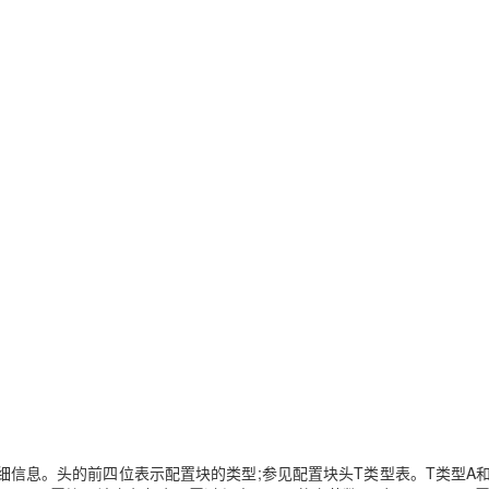
息。头的前四位表示配置块的类型;参见配置块头T类型表。T类型A和