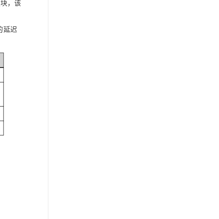
置块，该
的延迟