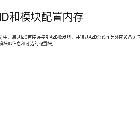
Deepseek-v4-pro
HappyHors
同享
万小智 AI 建站低至 15元/月
Qoder CN
AI 短剧/漫剧
云原生数据库 
快递物流查询
WordPress
成为服务伙
高校合作
块ID和模块配置内存
点，立即开启云上创新
覆盖公网/内网、递归/权威、移动APP等全场景解析服务
送.CN域名，送备案服务码
基于千问大模型等，支持代码智能生成、研发智能问答
AI助力短剧
态智能体模型
旗舰 MoE 大模型，百万上下文与顶尖推理能力
图生视频，流
Ubuntu
服务生态伙伴
云工开物
企业应用
Works
Night Plan 支持 Qwen 3.8-Max
云原生大数据计算服务 MaxCompute
AI 办公
容器服务 Kub
NEW
GLM-5.2
Wan2.7-T
Red Hat
30+ 款产品免费体验
Data Agent 驱动的一站式 Data+AI 开发治理平台
夜间 5 折，Qwen/Meoo/TokenPlan 客户专享
面向分析的企业级SaaS模式云数据仓库
AI智能应用
提供一站式管
科研合作
视觉 Coding、空间感知、多模态思考等全面升级
1M上下文，专为长程任务能力而生
)中，通过I2C直接连接到A2B收发器，并通过A2B总线作为外围设备访
ERP
堂（旗舰版）
SUSE
含模块ID信息和可选的配置块。
智能客服
CRM
防护产品
2个月
自动承接线索
建站小程序
OA 办公系统
AI 应用构建
大模型原生
力提升
财税管理
模板建站
Qoder
大模型服务平台百炼-应用模版
HOT
NEW
。
面向真实软件
个人版上线、团队版降价；千问3.8-Max首发发尝鲜
丰富多元化的应用模版和解决方案
400电话
定制建站
万有无界
大模型服务平台百炼-智能体
方案
广告营销
模板小程序
的模型效果
灵活可视化地构建企业级 Agent
定制小程序
秒悟
人工智能平台 PAI
APP 开发
云端极速 AI 
新一代 AI 视频生成模型，深度适配广告营销等场景
AI Native 的算法工程平台，一站式完成建模、训练、推理服务部署
建站系统