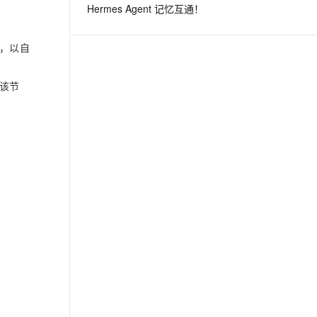
Hermes Agent 记忆互通！
息提取
与 AI 智能体进行实时音视频通话
，以自
从文本、图片、视频中提取结构化的属性信息
构建支持视频理解的 AI 音视频实时通话应用
t.diy 一步搞定创意建站
构建大模型应用的安全防护体系
该节
通过自然语言交互简化开发流程,全栈开发支持
通过阿里云安全产品对 AI 应用进行安全防护