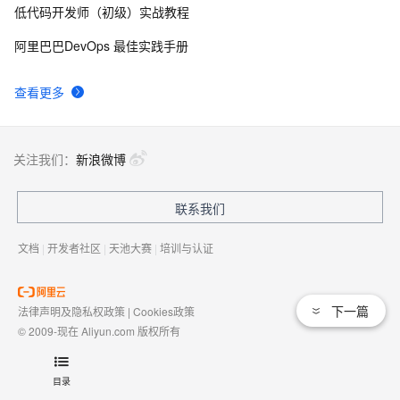
低代码开发师（初级）实战教程
IDEA中Push到Gitee报：Invocation failed Server 
5
9
阿里巴巴DevOps 最佳实践手册
returned invalid Response. 
java.lang.RuntimeException: Inv
NetBeans、Eclipse 和 IDEA，哪个才是最优秀的Java 
4
10
查看更多
IDE?
关注我们：
新浪微博
联系我们
文档
|
开发者社区
|
天池大赛
|
培训与认证
下一篇
法律声明及隐私权政策
|
Cookies政策
© 2009-现在 Aliyun.com 版权所有
增值电信业务经营许可证：
浙B2-20080101
域名注册服务机构许可：
浙D3-20210002
目录
浙公网安备 33010602009975号
浙B2-20080101-4