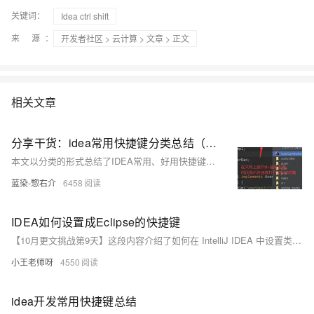
关键词：
Idea ctrl shift
来 源：
开发者社区
>
云计算
>
文章
> 正文
相关文章
分享干货：idea常用快捷键分类总结（适合速查~~建议收藏♥）
本文以分类的形式总结了IDEA常用、好用快捷键，全是干货~
蓝染-惣右介
6458
IDEA如何设置成Eclipse的快捷键
【10月更文挑战第9天】这段内容介绍了如何在 IntelliJ IDEA 中设置类似 Eclipse 的快捷键。主要包括：1) 打开设置；2) 进入快捷键设置页面；3) 选择 Eclipse 快捷键方案；4) 可选的自定义调整。通过这些步骤，可以让熟悉 Eclipse 的用户更快适应 IDEA。
小王老师呀
4550
idea开发常用快捷键总结