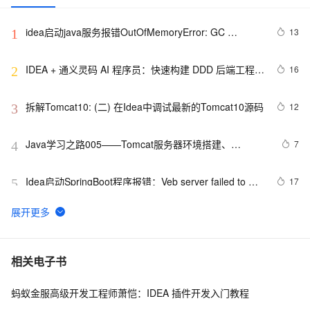
idea启动java服务报错OutOfMemoryError: GC 
13
1
overhead limit exceeded解决方法
IDEA + 通义灵码 AI 程序员：快速构建 DDD 后端工程模
16
2
板
拆解Tomcat10: (二) 在Idea中调试最新的Tomcat10源码
12
3
Java学习之路005——Tomcat服务器环境搭建、
7
4
JavaWeb项目创建以及IDEA配置Tomcat环境教程
Idea启动SpringBoot程序报错：Veb server failed to 
17
5
start. Port 8082 was already in use；端口冲突的原理
与解决方案
IDEA上运行Flink任务
5
6
最好的IDEA debug长文？看完我佛了（下）
10
7
相关电子书
蚂蚁金服高级开发工程师萧恺：IDEA 插件开发入门教程
Mac中IntelliJ IDEA每次打开立刻“意外退出”的解决方法
10
8