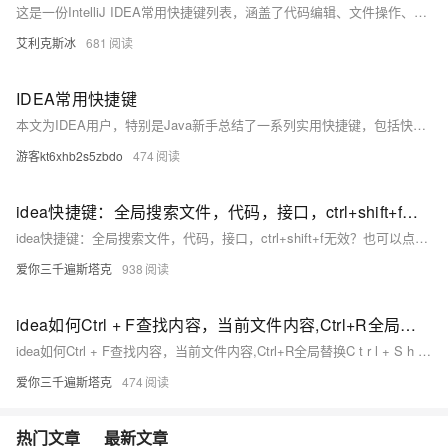
这是一份IntelliJ IDEA常用快捷键列表，涵盖了代码编辑、文件操作、重构、查找及调试等多种开发场景。例如，使用Ctrl+Shift+Enter完成语句，Ctrl+E打开最近的文件，Ctrl+Shift+E查看最近更改的文件，以及Alt+Q预览当前方法声明等，极大地提升了开发效率。
艾利克斯冰
681
IDEA常用快捷键
本文为IDEA用户，特别是Java新手总结了一系列实用快捷键，包括快速生成main方法（psvm）、输出语句（sout）、删除行（Ctrl + X/Y）等，以及代码搜索、调试模式启动等高级功能，并提供了自定义快捷键的方法及示例图片，助你提升开发效率。
游客kt6xhb2s5zbdo
474
idea快捷键：全局搜索文件，代码，接口，ctrl+shift+f无效？也可以点击Edit 点击Find Replace in path
idea快捷键：全局搜索文件，代码，接口，ctrl+shift+f无效？也可以点击Edit 点击Find Replace in path
爱你三千遍斯塔克
938
idea如何Ctrl + F查找内容，当前文件内容,Ctrl+R全局替换C t r l + S h i f t + R
idea如何Ctrl + F查找内容，当前文件内容,Ctrl+R全局替换C t r l + S h i f t + R
爱你三千遍斯塔克
474
热门文章
最新文章