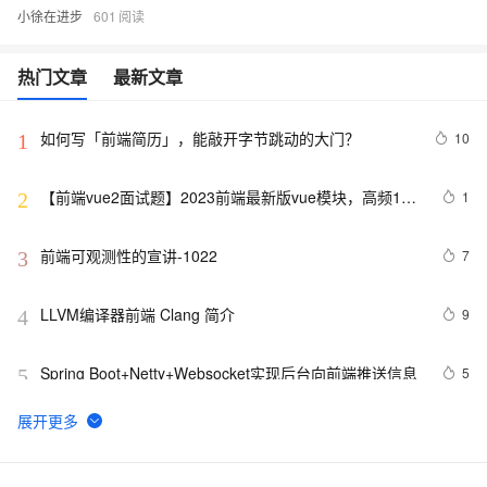
小徐在进步
601
热门文章
最新文章
如何写「前端简历」，能敲开字节跳动的大门？
10
1
【前端vue2面试题】2023前端最新版vue模块，高频17
1
2
问(上)
前端可观测性的宣讲-1022
7
3
LLVM编译器前端 Clang 简介
9
4
Spring Boot+Netty+Websocket实现后台向前端推送信息
5
5
2022 前端包管理方案-pnpm 和 corepack
2
6