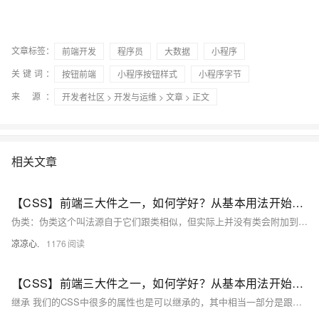
文章标签：
前端开发
程序员
大数据
小程序
关键词：
按钮前端
小程序按钮样式
小程序字节
来 源：
开发者社区
>
开发与运维
>
文章
> 正文
相关文章
【CSS】前端三大件之一，如何学好？从基本用法开始吧！（二）：CSS伪类：UI伪类、结构化伪类；通过伪类获得子元素的第n个元素；创建一个伪元素展示在页面中；获得最后一个元素；处理聚焦元素的样式
伪类：伪类这个叫法源自于它们跟类相似，但实际上并没有类会附加到标记中的标签上。 伪类分为两种(以及新增的伪类选择器)： UI伪类：会在HTML元素处于某种状态时(例如：鼠标指针位于连接上)，为该元素应用CSS样式。 :hover 结构化伪类：会在标记中存在某种结构上的关系时 例如： 某元素是一组元素中的第一个或最后一个，为该元素应用CSS样式。 :not和:target(CSS3新增的两个特殊的伪类选择器)
凉凉心.
1176
【CSS】前端三大件之一，如何学好？从基本用法开始吧！（三）：元素继承关系、层叠样式规则、字体属性、文本属性；针对字体和文本作样式修改
继承 我们的CSS中很多的属性也是可以继承的，其中相当一部分是跟文字的相关的，比如说颜色、字体、字号。 当然还有一部分是不能继承的。 例如边框、内外边距。 层叠 层叠是CSS的核心机制。 层叠的工作机制： 当元素的同一个样式属性有多种样式值的时候，CSS就是靠层叠机制来决定最终应用哪种样式。 层叠规则： 层叠规则一：找到应用给每个元素和属性的声明。 说明：浏览器在加载每个页面时，都会据此查找到每条CSS规则， 并标识出所有受到影响的HTML元素。