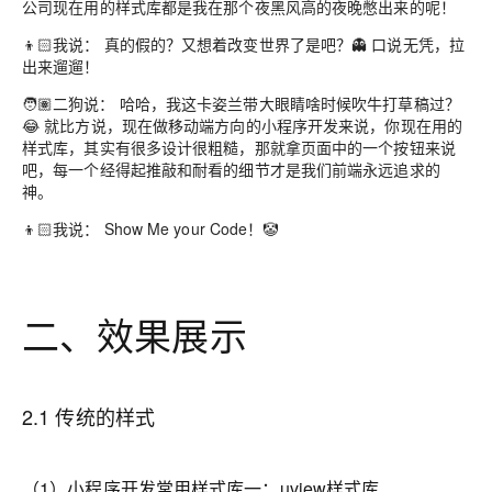
公司现在用的样式库都是我在那个夜黑风高的夜晚憋出来的呢！
👦🏻我说： 真的假的？又想着改变世界了是吧？👻 口说无凭，拉
出来遛遛！
🧑🏽二狗说： 哈哈，我这卡姿兰带大眼睛啥时候吹牛打草稿过？
😂 就比方说，现在做移动端方向的小程序开发来说，你现在用的
样式库，其实有很多设计很粗糙，那就拿页面中的一个按钮来说
吧，每一个经得起推敲和耐看的细节才是我们前端永远追求的
神。
👦🏻我说： Show Me your Code！🤡
二、效果展示
2.1 传统的样式
（1）小程序开发常用样式库一：uview样式库