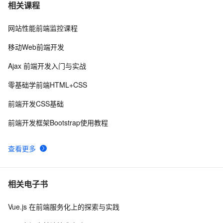
《智能前端技术与实践》——第 2 章 前端开发基础 ——
6
7
相关课程
2.2 HTML基础——2.2.1    HTML 文档基本结构（中）
网站性能前端监控课程
而桌面app向来是web前端开发开发人员下意识的避开方
2
8
移动Web前端开发
前端组件之Bootstrap与Ant design of Vue
8
9
Ajax 前端开发入门与实战
前后端分离，如何在前端项目中动态插入后端API基地
3
10
零基础学前端HTML+CSS
址？（in docker）
前端开发CSS基础
前端开发框架Bootstrap使用教程
查看更多
相关电子书
Vue.js 在前端服务化上的探索与实践