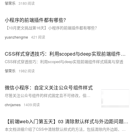
邹荣乐
3180
小程序的前端插件都有哪些？
【10月更文挑战第16天】小程序的前端插件都有哪些？
yuanzhengme
421
CSS样式穿透技巧：利用scoped与deep实现前端组件样式隔离与穿透
CSS样式穿透技巧：利用scoped与deep实现前端组件样式隔离与穿透
邹荣乐
1982
微信小程序：自定义关注公众号组件样式
尽管关注公众号组件的样式固定且不可修改，但产品经理的需求却需要个性化的定制。在这种情况下，我们需要寻找解决方案，以满足这些特殊需求，尽管这可能有点棘手。
chnjames
1409
【前端web入门第五天】03 清除默认样式与外边距问题【附综合案例产品卡片与新闻列表】
本文档详细介绍了CSS中清除默认样式的方法，包括清除内外边距、列表项目符号等；探讨了外边距的合并与塌陷问题及其解决策略；讲解了行内元素垂直边距的处理技巧；并介绍了圆角与盒子阴影效果的实现方法。最后通过产品卡片和新闻列表两个综合案例，展示了所学知识的实际应用。