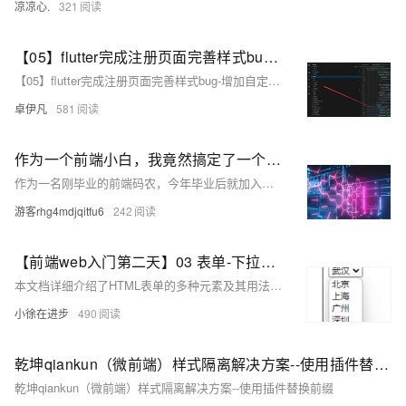
凉凉心.
321
【05】flutter完成注册页面完善样式bug-增加自定义可复用组件widgets-严格规划文件和目录结构-规范入口文件-开发完整的社交APP-前端客户端开发+数据联调|以优雅草商业项目为例做开发-flutter开发-全流程-商业应用级实战开发-优雅草央千澈
【05】flutter完成注册页面完善样式bug-增加自定义可复用组件widgets-严格规划文件和目录结构-规范入口文件-开发完整的社交APP-前端客户端开发+数据联调|以优雅草商业项目为例做开发-flutter开发-全流程-商业应用级实战开发-优雅草央千澈
卓伊凡
581
作为一个前端小白，我竟然搞定了一个小程序的交付
作为一名刚毕业的前端码农，今年毕业后就加入了一家初创公司。入职不久便接到了一个小程序开发项目，客户特别强调必须使用小程序原生语言进行开发。由于时间紧迫而合适的后端开发者暂时还没到位，老板决定让我边学边做，承担起整个项目的前后端开发工作。对于初出茅庐的我来说，这无疑是一个巨大的挑战。不仅要掌握一门新的编程语言，还要学习数据库设计、服务器部署等一系列后端技术，任务艰巨。正当我为此感到头疼时，一位前辈向我推荐了极态云。经过一番调研后发现，它简直就是为像我这样缺乏后端经验但又急需快速完成项目的人量身定做的解决方案！
游客rhg4mdjqitfu6
242
【前端web入门第二天】03 表单-下拉菜单 文本域 label标签 按钮 【附注册信息综合案例】
本文档详细介绍了HTML表单的多种元素及其用法，包括下拉菜单（`&lt;select&gt;` 和 `&lt;option&gt;`）、文本域（`&lt;textarea&gt;`）、标签解释（`&lt;label&gt;`）、各类按钮（`&lt;button&gt;`）及表单重置功能、无语义布局标签（`&lt;div&gt;` 和 `&lt;span&gt;`）以及字符实体的应用。此外，还提供了一个完整的注册信息表单案例，涵盖个人信息、教育经历和工作经历等部分，展示了如何综合运用上述元素构建实用的表单。
小徐在进步
490
乾坤qiankun（微前端）样式隔离解决方案--使用插件替换前缀
乾坤qiankun（微前端）样式隔离解决方案--使用插件替换前缀