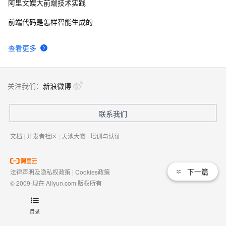
阿里文娱大前端技术实践
前端代码是怎样智能生成的
查看更多
关注我们：
新浪微博
联系我们
文档
|
开发者社区
|
天池大赛
|
培训与认证
下一篇
法律声明及隐私权政策
|
Cookies政策
© 2009-现在 Aliyun.com 版权所有
增值电信业务经营许可证：
浙B2-20080101
域名注册服务机构许可：
浙D3-20210002
目录
浙公网安备 33010602009975号
浙B2-20080101-4