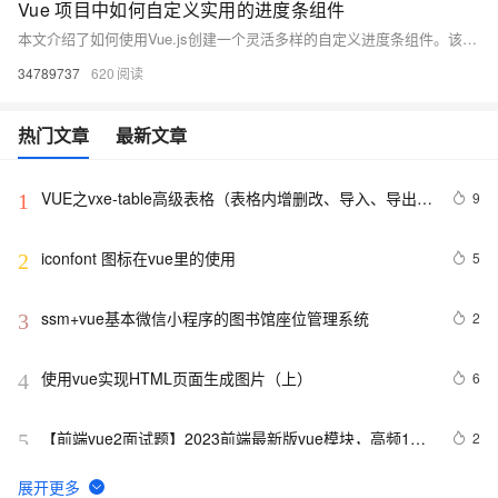
Vue 项目中如何自定义实用的进度条组件
本文介绍了如何使用Vue.js创建一个灵活多样的自定义进度条组件。该组件可接受进度段数据数组作为输入，动态渲染进度段，支持动画效果和内容展示。当进度超出总长时，超出部分将以红色填充。文章详细描述了组件的设计目标、实现步骤（包括props定义、宽度计算、模板渲染、动画处理及超出部分的显示），并提供了使用示例。通过此组件，开发者可根据项目需求灵活展示进度情况，优化用户体验。资源地址：[https://pan.quark.cn/s/35324205c62b](https://pan.quark.cn/s/35324205c62b)。
34789737
620
热门文章
最新文章
VUE之vxe-table高级表格（表格内增删改、导入、导出、
9
1
自定义打印、列设置隐藏显示等）用法
iconfont 图标在vue里的使用
5
2
ssm+vue基本微信小程序的图书馆座位管理系统
2
3
使用vue实现HTML页面生成图片（上）
6
4
【前端vue2面试题】2023前端最新版vue模块，高频17
2
5
问(上)
5