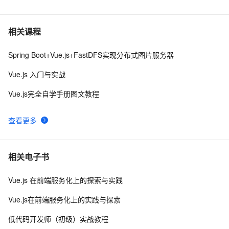
从零带你手把手实现Vue3响应式原理-下（Map和Set的处
6
理）
3分钟搞懂Vue整合Echarts实现可视化界面
5
7
相关课程
Spring Boot+Vue.js+FastDFS实现分布式图片服务器
vue3源码解析 --- 组件渲染：vnode 到真实 DOM 是如何
1
8
转变的
Vue.js 入门与实战
手拉手带你用 Vue3 + VantUI 写一个移动端脚手架 系列
9
9
Vue.js完全自学手册图文教程
二 （页面布局与兼容）
Vue 结合html2canvas和jsPDF实现html页面转pdf 
2
10
查看更多
相关电子书
Vue.js 在前端服务化上的探索与实践
Vue.js在前端服务化上的实践与探索
低代码开发师（初级）实战教程