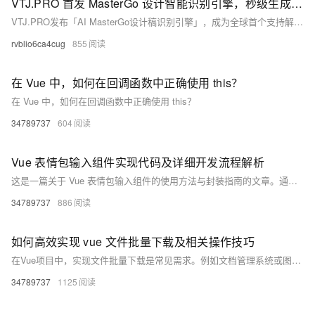
VTJ.PRO 首发 MasterGo 设计智能识别引擎，秒级生成 Vue 代码
VTJ.PRO发布「AI MasterGo设计稿识别引擎」，成为全球首个支持解析MasterGo原生JSON文件并自动生成Vue组件的AI工具。通过双引擎架构，实现设计到代码全流程自动化，效率提升300%，助力企业降本增效，引领“设计即生产”新时代。
rvblio6ca4cug
855
在 Vue 中，如何在回调函数中正确使用 this？
在 Vue 中，如何在回调函数中正确使用 this？
34789737
604
Vue 表情包输入组件实现代码及详细开发流程解析
这是一篇关于 Vue 表情包输入组件的使用方法与封装指南的文章。通过安装依赖、全局注册和局部使用，可以快速集成表情包功能到 Vue 项目中。文章还详细介绍了组件的封装实现、高级配置（如自定义表情列表、主题定制、动画效果和懒加载）以及完整集成示例。开发者可根据需求扩展功能，例如 GIF 搜索或自定义表情上传，提升用户体验。资源链接提供进一步学习材料。
34789737
886
如何高效实现 vue 文件批量下载及相关操作技巧
在Vue项目中，实现文件批量下载是常见需求。例如文档管理系统或图片库应用中，用户可能需要一次性下载多个文件。本文介绍了三种技术方案：1) 使用`file-saver`和`jszip`插件在前端打包文件为ZIP并下载；2) 借助后端接口完成文件压缩与传输；3) 使用`StreamSaver`解决大文件下载问题。同时，通过在线教育平台的实例详细说明了前后端的具体实现步骤，帮助开发者根据项目需求选择合适方案。
34789737
1125