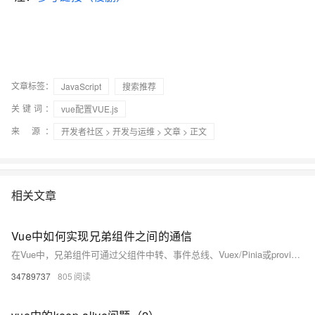
文章标签：
JavaScript
搜索推荐
关键词：
vue配置VUE.js
来 源：
开发者社区
>
开发与运维
>
文章
> 正文
相关文章
Vue中如何实现兄弟组件之间的通信
在Vue中，兄弟组件可通过父组件中转、事件总线、Vuex/Pinia或provide/inject实现通信。小型项目推荐父组件中转或事件总线，大型项目建议使用Pinia等状态管理工具，确保数据流清晰可控，避免内存泄漏。
34789737
805