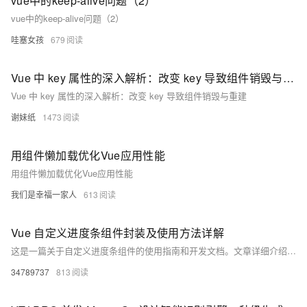
vue中的keep-alive问题（2）
vue中的keep-alive问题（2）
哇塞女孩
679
Vue 中 key 属性的深入解析：改变 key 导致组件销毁与重建
Vue 中 key 属性的深入解析：改变 key 导致组件销毁与重建
谢妹纸
1473
用组件懒加载优化Vue应用性能
用组件懒加载优化Vue应用性能
我们是幸福一家人
613
Vue 自定义进度条组件封装及使用方法详解
这是一篇关于自定义进度条组件的使用指南和开发文档。文章详细介绍了如何在Vue项目中引入、注册并使用该组件，包括基础与高级示例。组件支持分段配置（如颜色、文本）、动画效果及超出进度提示等功能。同时提供了完整的代码实现，支持全局注册，并提出了优化建议，如主题支持、响应式设计等，帮助开发者更灵活地集成和定制进度条组件。资源链接已提供，适合前端开发者参考学习。
34789737
813