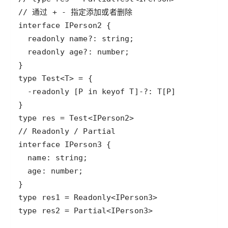
type res2 = Partial<IPerson3>