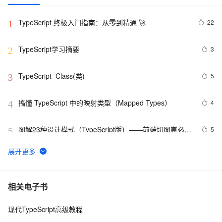
TypeScript 终极入门指南：从零到精通 🚀
22
1
TypeScript学习摘要
3
2
TypeScript  Class(类)
5
3
搞懂 TypeScript 中的映射类型（Mapped Types）
4
4
图解23种设计模式（TypeScript版）——前端切图崽必修
5
5
内功心法
使用React、TypeScript和Ant Design构建现代化前端应
7
6
用
TypeScript Generics(泛型)
7
7
相关电子书
现代TypeScript高级教程
JS超集对TypeScript的Map对象以及联合类型的深入实战
4
8