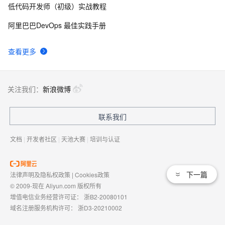
低代码开发师（初级）实战教程
typescript5-编译和安装ts代码
7
9
阿里巴巴DevOps 最佳实践手册
TypeScript(四)接口interface使用详解
2
10
查看更多
关注我们：
新浪微博
联系我们
文档
|
开发者社区
|
天池大赛
|
培训与认证
下一篇
法律声明及隐私权政策
|
Cookies政策
© 2009-现在 Aliyun.com 版权所有
增值电信业务经营许可证：
浙B2-20080101
域名注册服务机构许可：
浙D3-20210002
浙公网安备 33010602009975号
浙B2-20080101-4