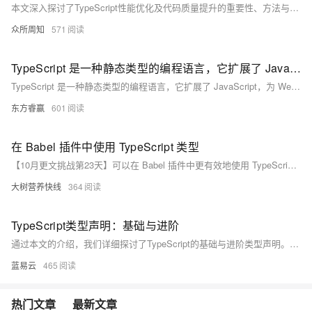
本文深入探讨了TypeScript性能优化及代码质量提升的重要性、方法与策略，包括合理使用类型注解、减少类型断言、优化模块导入导出、遵循编码规范、加强代码注释等，旨在帮助开发者在保证代码质量的同时，实现高效的性能优化，提升用户体验和项目稳定性。
众所周知
571
TypeScript 是一种静态类型的编程语言，它扩展了 JavaScript，为 Web 开发带来了强大的类型系统、组件化开发支持、与主流框架的无缝集成、大型项目管理能力和提升开发体验等多方面优势
TypeScript 是一种静态类型的编程语言，它扩展了 JavaScript，为 Web 开发带来了强大的类型系统、组件化开发支持、与主流框架的无缝集成、大型项目管理能力和提升开发体验等多方面优势。通过明确的类型定义，TypeScript 能够在编码阶段发现潜在错误，提高代码质量；支持组件的清晰定义与复用，增强代码的可维护性；与 React、Vue 等框架结合，提供更佳的开发体验；适用于大型项目，优化代码结构和性能。随着 Web 技术的发展，TypeScript 的应用前景广阔，将继续引领 Web 开发的新趋势。
东方睿赢
601
在 Babel 插件中使用 TypeScript 类型
【10月更文挑战第23天】可以在 Babel 插件中更有效地使用 TypeScript 类型，提高插件的开发效率和质量，减少潜在的类型错误。同时，也有助于提升代码的可理解性和可维护性，使插件的功能更易于扩展和升级。
大树营养快线
364
TypeScript类型声明：基础与进阶
通过本文的介绍，我们详细探讨了TypeScript的基础与进阶类型声明。从基本数据类型到复杂的泛型和高级类型，TypeScript提供了丰富的工具来确保代码的类型安全和可维护性。掌握这些类型声明能够帮助开发者编写更加健壮和高效的代码，提高开发效率和代码质量。希望本文能为您在使用TypeScript时提供实用的参考和指导。
蓝易云
465
热门文章
最新文章