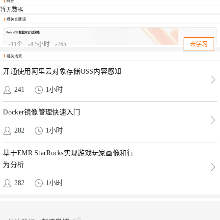
问答
暂无数据
相关实践课
PolarDB数据库实战演练
11
个
8.5
小时
765
去学习
相关场景
开通使用阿里云对象存储OSS内容感知
241
1
小时
Docker镜像管理快速入门
282
1
小时
基于EMR StarRocks实现游戏玩家画像和行
为分析
282
1
小时