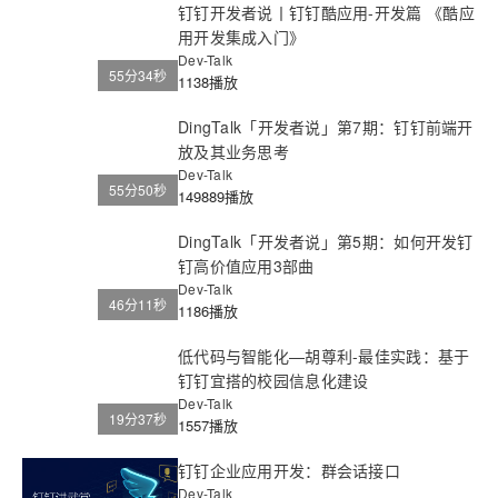
钉钉开发者说丨钉钉酷应用-开发篇 《酷应
用开发集成入门》
Dev-Talk
55分34秒
1138播放
DingTalk「开发者说」第7期：钉钉前端开
放及其业务思考
Dev-Talk
55分50秒
149889播放
DingTalk「开发者说」第5期：如何开发钉
钉高价值应用3部曲
Dev-Talk
46分11秒
1186播放
低代码与智能化—胡尊利-最佳实践：基于
钉钉宜搭的校园信息化建设
Dev-Talk
19分37秒
1557播放
钉钉企业应用开发：群会话接口
Dev-Talk