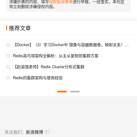
涉嫌抄袭的内容，填写
侵权投诉表单
进行举报，一经查实，本社区
将立刻删除涉嫌侵权内容。
推荐文章
【Docker】（3）学习Docker中 镜像与容器数据卷、映射关系！手把手带你安装 MySql主从同步 和 Redis三主三从集群！并且进行主从切换与扩容操作，还有分析 哈希分区 等知识点！
Redis高可用架构全解析：从主从复制到集群方案
【赵渝强老师】Redis Cluster分布式集群
Redis的集群架构与使用经验
【赵渝强老师】Redis的主从复制集群
Redis 逻辑数据库与集群模式详解
阿里面试：Redis 为啥那么快？怎么实现的100W并发？说出了6大架构，面试官跪地： 纯内存 + 尖端结构 + 无锁架构 + EDA架构 + 异步日志 + 集群架构
Redis分片集群中数据是怎么存储和读取的 ?
关注我们：
新浪微博