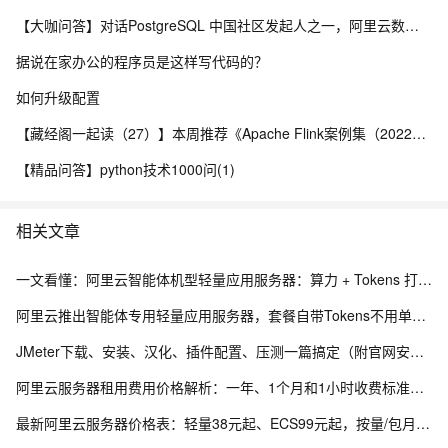
【大咖问答】对话PostgreSQL 中国社区发起人之一，阿里云数据库高级专家 德哥
据说在家办公的程序员是这样写代码的？
如何升级配置
【藏经阁一起读（27）】本周推荐《Apache Flink案例集（2022版）》，你有哪些心得？
【精品问答】python技术1000问(1)
相关文章
一文看懂：阿里云智能体机型轻量应用服务器：算力 + Tokens 打包，部署 RAG 更划算
阿里云推出智能体专用轻量应用服务器，套餐自带Tokens不用单独买，首页5折优惠
JMeter下载、安装、汉化、插件配置、压测一篇搞定（附官网安装包）
阿里云服务器租用费用价格解析：一年、1个月和1小时收费标准，轻量、ECS和GPU实例规格族费用清单
最新阿里云服务器价格表：轻量38元起、ECS99元起，按量/包月/包年，新老用户同享优惠明细参考