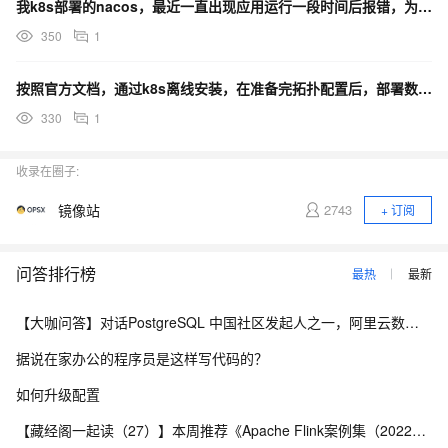
我k8s部署的nacos，最近一直出现应用运行一段时间后报错，为什么？
350
1
按照官方文档，通过k8s离线安装，在准备完拓扑配置后，部署数据库报错
330
1
收录在圈子:
镜像站
2743
+ 订阅
问答排行榜
最热
最新
【大咖问答】对话PostgreSQL 中国社区发起人之一，阿里云数据库高级专家 德哥
据说在家办公的程序员是这样写代码的？
如何升级配置
【藏经阁一起读（27）】本周推荐《Apache Flink案例集（2022版）》，你有哪些心得？