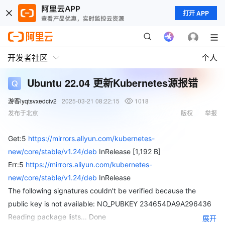
打开 APP
开发者社区
个人
Ubuntu 22.04 更新Kubernetes源报错
游客lyqtsvxedciv2
2025-03-21 08:22:15
1018
发布于北京
版权
举报
Get:5
https://mirrors.aliyun.com/kubernetes-
new/core/stable/v1.24/deb
InRelease [1,192 B]
Err:5
https://mirrors.aliyun.com/kubernetes-
new/core/stable/v1.24/deb
InRelease
The following signatures couldn't be verified because the
public key is not available: NO_PUBKEY 234654DA9A296436
Reading package lists... Done
展开