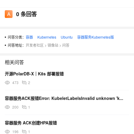
W: GPG error:
https://mirrors.aliyun.com/kubernetes-
new/core/stable/v1.24/deb
InRelease: The following signatures
0
条回答
couldn't be verified because the public key is not available:
NO_PUBKEY 234654DA9A296436
E: The repository '
https://mirrors.aliyun.com/kubernetes-
问答分类：
容器
Kubernetes
Ubuntu
容器服务Kubernetes版
new/core/stable/v1.24/deb
InRelease' is not signed.
问答地址：
开发者社区
>
镜像站
>
问答
N: Updating from such a repository can't be done securely,
and is therefore disabled by default.
相关问答
N: See apt-secure(8) manpage for repository creation and user
configuration details.
开源PolarDB-X｜K8s 部署报错
473
2
容器服务ACK报错Error: KubeletLabelsInvalid unknown 'k...
200
1
容器服务 ACK创建HPA报错
196
1