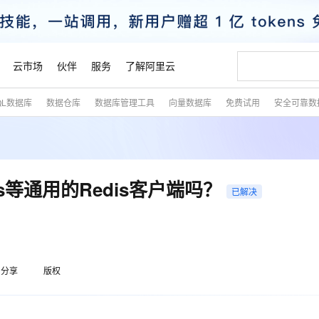
云市场
伙伴
服务
了解阿里云
QL数据库
数据仓库
数据库管理工具
向量数据库
免费试用
安全可靠数
AI 特惠
数据与 API
成为产品伙伴
企业增值服务
最佳实践
价格计算器
AI 场景体
基础软件
产品伙伴合
阿里云认证
市场活动
配置报价
大模型
自助选配和估算价格
步到位
智启 AI 普惠权益
产品生态集成认证中心
企业支持计划
云上春晚
域名与网站
Qwen Audio：打造专属 AI 语音助手
千问官方 MaaS 平台，为开发者和 Agent 而生，新用户赠送 1 亿 + tokens 额度
一句话生成原生
AI Coding
阿里云Maa
2026 阿里云
云服务器 E
为企业打
数据集
Windows
大模型认证
模型
NEW
NEW
格式还原
值低价云产品抢先购
至高享 1亿+免费 tokens，加速 Al 应用落地
提供智能易用的域名与建站服务
Qwen-Audio-3.0-Realtime 端到端实时语音角色扮演
输入一句话想法,
智能编程，一键
安全可靠、
产品生态伙伴
专家技术服务
云上奥运之旅
弹性计算合作
阿里云中企出
手机三要素
宝塔 Linux
全部认证
is等通用的Redis客户端吗？
价格优势
已解决
开源旗舰模型
即刻拥有 DeepSeek-V4-Pro
阿里云 OPC 创新助力计划
千问大模型
一键部署幻兽
AI 电商营销
对象存储 O
大模型
产品生态伙伴工作台
企业增值服务台
云栖战略参考
云存储合作计
云栖大会
身份实名认证
CentOS
训练营
推动算力普惠，释放技术红利
最高返9万
真正可用的 1M 上下文,一次完成代码全链路开发
快速构建应用程序和网站，即刻迈出上云第一步
轻松解锁专属 DeepSeek-V4-Pro
至高百万元 Token 补贴，加速一人公司成长
多元化、高性能、安全可靠的大模型服务
一键购买专属
从图文生成到
云上的中国
数据库合作计
活动全景
短信
Docker
图片和
自进化智能体
5 分钟轻松部署专属 QwenPaw
Token Plan 模型订阅计划
数字证书管理服务（原SSL证书）
高效搭建 AI
AI 广告创作
无影云电脑
企业成长
NEW
HOT
信息公告
看见新力量
云网络合作计
OCR 文字识别
JAVA
越聪明
证享300元代金券
全托管，含MySQL、PostgreSQL、SQL Server、MariaDB多引擎
Qwen3.8-Max 首发尝鲜，限时加量 10 倍，夜间低至2折
实现全站 HTTPS，呈现可信的 Web 访问
从聊天伙伴进化为能主动干活的本地数字员工
图文、视频一
随时随地安
魔搭 Mode
Kimi-K3
HappyHors
分享
版权
NEW
loud
服务实践
官网公告
金融模力时刻
Salesforce O
版
发票查验
全能环境
Claude Code + GStack 打造工程团队
千问办公，限时限量积分加倍
Qoder
低代码高效构
AI 建站
短信服务
型
NEW
作计划
Kimi 最新旗舰模型，长程编程与推理利器
让文字生成流
计划
创新中心
魔搭 ModelSc
健康状态
理服务
让AI从“聊天伙伴”进化为能干活的“数字员工”
安装技能 GStack，拥有专属 AI 工程团队
你的AI工作搭子，覆盖日常办公高频场景
面向真实软件的智能体编程平台
0 代码专业建
客户案例
天气预报查询
操作系统
态合作计划