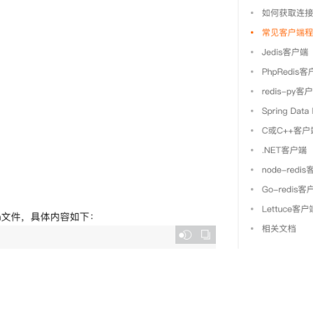
AI 应用
10分钟微调：让0.6B模型媲美235B模
多模态数据信
型
依托云原生高可用架构,实现Dify私有化部署
用1%尺寸在特定领域达到大模型90%以上效果
一个 AI 助手
超强辅助，Bol
即刻拥有 DeepSeek-R1 满血版
在企业官网、通讯软件中为客户提供 AI 客服
多种方案随心选，轻松解锁专属 DeepSeek