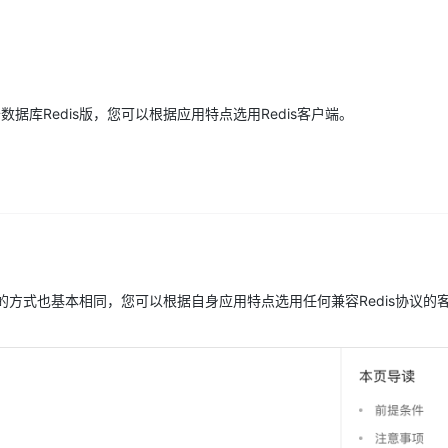
Deepseek-v4-pro
HappyHors
同享
万小智 AI 建站低至 15元/月
Qoder CN
AI 短剧/漫剧
云原生数据库 
快递物流查询
WordPress
成为服务伙
高校合作
点，立即开启云上创新
覆盖公网/内网、递归/权威、移动APP等全场景解析服务
送.CN域名，送备案服务码
基于千问大模型等，支持代码智能生成、研发智能问答
AI助力短剧
态智能体模型
旗舰 MoE 大模型，百万上下文与顶尖推理能力
图生视频，流
Ubuntu
服务生态伙伴
云工开物
企业应用
Works
Night Plan 支持 Qwen 3.8-Max
云原生大数据计算服务 MaxCompute
AI 办公
容器服务 Kub
NEW
GLM-5.2
Wan2.7-T
Red Hat
30+ 款产品免费体验
Data Agent 驱动的一站式 Data+AI 开发治理平台
夜间 5 折，Qwen/Meoo/TokenPlan 客户专享
面向分析的企业级SaaS模式云数据仓库
AI智能应用
提供一站式管
科研合作
视觉 Coding、空间感知、多模态思考等全面升级
1M上下文，专为长程任务能力而生
据库Redis版，您可以根据应用特点选用Redis客户端。
ERP
堂（旗舰版）
SUSE
智能客服
CRM
防护产品
2个月
自动承接线索
建站小程序
OA 办公系统
AI 应用构建
大模型原生
力提升
财税管理
模板建站
Qoder
大模型服务平台百炼-应用模版
HOT
NEW
面向真实软件
个人版上线、团队版降价；千问3.8-Max首发发尝鲜
丰富多元化的应用模版和解决方案
400电话
定制建站
万有无界
大模型服务平台百炼-智能体
方案
广告营销
模板小程序
据库的方式也基本相同，您可以根据自身应用特点选用任何兼容Redis协议的
的模型效果
灵活可视化地构建企业级 Agent
定制小程序
秒悟
人工智能平台 PAI
APP 开发
云端极速 AI 
新一代 AI 视频生成模型，深度适配广告营销等场景
AI Native 的算法工程平台，一站式完成建模、训练、推理服务部署
建站系统