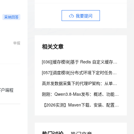
安全
我要投诉
e-1.1-I2V
Cosyvoice-V3-Flash
PolarDB
上云场景组合购
伴
Qoder CN V1.7.0 发布
漫剧创作，剧本、分镜、视频高效生成
100%兼容MySQL、PostgreSQL，兼容Oracle，支持集中和分布式
覆盖90%+业务场景，专享组合折扣价
畅自然，细节丰富
高表现力语音合成大模型，语音克隆听感自然
VPN
我要提问
采纳回答
ernetes 版 ACK
云聚AI 严选权益
云安全中心 AI BAS 智能自动
SSL 证书
2V
Fun-ASR
，一键激活高效办公新体验
理容器应用的 K8s 服务
精选AI产品，从模型到应用全链提效
化模拟渗透攻击产品发布
文戏情感细腻自然，动作戏激烈拳拳到肉，实现更强表演能力
支持中英文自由切换，具备更强的噪声鲁棒性
堡垒机
AI 用量加速计划
DataWorks ChatBI 会话支持
举报
相关文章
防火墙
、识别商机，让客服更高效、服务更出色。
新老同享，达量后返
上传临时文件分析
主机安全
应用
[036][缓存模块]基于 Redis 自定义缓存锁的设计与实现
千问办公
NEW
[057][调度模块]分布式环境下定时任务的防重复执行方案
AI 应用及服务市场
的智能体编程平台
一站式AI生产力平台
高并发数据采集下的代理IP架构：从单机到集群，哪一步该加什么
AI 应用
伶鹊
客户端程
刚刚：Qwen3.8-Max发布：概述、功能、定价、速率限制与上下文、内置工具及API 参考指南
企业级人与Agent协作平台，接入和调度多个数字员工
智能客服平台，对话机器人、对话分析、智能外呼
大模型
【2026实测】Maven下载、安装、配置一篇搞定（附官网安装包）
大模型服务平台百炼 - 全妙
自然语言处理
应用创作平台
多模态内容创作工具，已接入 DeepSeek
数据标注
机器学习