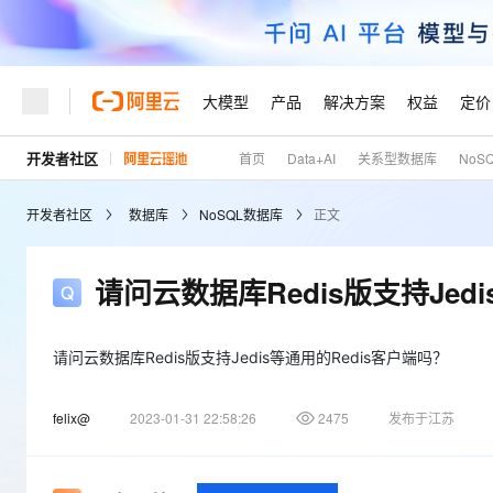
大模型
产品
解决方案
权益
定价
开发者社区
首页
Data+AI
关系型数据库
NoS
大模型
产品
解决方案
权益
定价
云市场
伙伴
服务
了解阿里云
精选产品
精选解决方案
普惠上云
产品定价
精选商城
成为销售伙伴
售前咨询
为什么选择阿里云
千问AI平台
开发者社区
数据库
NoSQL数据库
正文
了解云产品的定价详情
大模型服务平台百炼
睿译宝，AI翻译排版一
普惠上云 官方力荐
分销伙伴
在线服务
网站建设
什么是云计算
大
大模型服务与应用平台
上传文档即自动完成翻译和
云服务器38元/年起，超
咨询伙伴
多端小程序
技术领先
请问云数据库Redis版支持Jed
云上成本管理
售后服务
轻量应用服务器
GLM-5.2：长任务时代
官方推荐返现计划
大模型
精选产品
精选解决方案
Salesforce 国际版订阅
稳定可靠
管理和优化成本
推荐新用户得奖励，单订单
销售伙伴合作计划
自助服务
友盟天域
安全合规
人工智能与机器学习
AI
请问云数据库Redis版支持Jedis等通用的Redis客户端吗？
文本生成
云数据库 RDS
Hermes Agent，打造
云工开物
无影生态合作计划
在线服务
观测云
分析师报告
自主进化，持久记忆，越用
高校专属算力普惠，学生认
计算
互联网应用开发
Qwen3.8-Max
felix@
2023-01-31 22:58:26
2475
发布于江苏
HOT
Salesforce On Alibaba C
工单服务
Tuya 物联网平台阿里云
研究报告与白皮书
人工智能平台 PAI
快速拥有专属 OpenClaw
大模
Consulting Partner 合
大数据
容器
智能体时代全能旗舰模型
免费试用
短信专区
一站式AI开发、训练和推
蓝凌 OA
AI 大模型销售与服务生
现代化应用