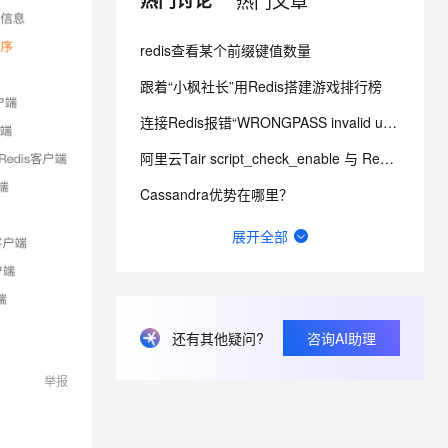
热门讨论
热门文章
redis查看某个前缀键值数量
息提取
与 AI 智能体进行实时音视频通话
从文本、图片、视频中提取结构化的属性信息
构建支持视频理解的 AI 音视频实时通话应用
跟着“小枫社长”用Redis搭建游戏排行榜
t.diy 一步搞定创意建站
构建大模型应用的安全防护体系
连接Redis报错“WRONGPASS invalid username-password pair”
通过自然语言交互简化开发流程,全栈开发支持
通过阿里云安全产品对 AI 应用进行安全防护
阿里云Tair script_check_enable 与 Redisson 看门狗冲突
Cassandra优势在哪里？
Redisson 如何连接阿里云Redis？
展开全部
连接阿里云Redis需要用户名吗
Redis连接报错invalid password
还有其他疑问?
咨询AI助理
云数据库RDS多可用区实例可以承受更高级别的灾难，这个级别指的是哪一种？
云数据库Redis实例是否有CPU处理能力、带宽和连接数等限制？
举报