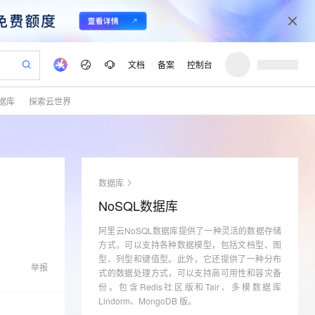
文档
备案
控制台
据库
探索云世界
验
作计划
器
AI 活动
专业服务
服务伙伴合作计划
开发者社区
加入我们
产品动态
服务平台百炼
阿里云 OPC 创新助力计划
一站式生成采购清单，支持单品或批量购买
可编辑精美 PPT 文稿
S产品伙伴计划（繁花）
峰会
CS
造的大模型服务与应用开发平台
Agency Agents：拥有专属领域专家
AI 生产力先锋
Al MaaS 服务伙伴赋能合作
域名
博文
Careers
PolarDB Agentic Database
至高可申请百万元
 轻松生成专业的 PPT
开启高性价比 AI 编程新体验
弹性可伸缩的云计算服务
先锋实践拓展 AI 生产力的边界
发布
多领域专家智能体,一键组建 AI 虚拟交付团队
Token 补贴，五大权
计划
海大会
伙伴信用分合作计划
商标
问答
社会招聘
数据库
益加速 OPC 成功
帕鲁游戏服务器
SS
HappyHorse 打造一站式影视创作平台
飞天发布时刻
HOT
秒悟 Meoo CLI 支持一键部
划
备案
电子书
校园招聘
NoSQL数据库
联机服务器，轻松开启游戏
视频创作，一键激活电商全链路生产力
稳定、安全、高性价比、高性能的云存储服务
所见，即是所愿
署项目至阿里云账号
可视化编排打通从文字构思到成片全链路闭环
更多支持
划
公司注册
镜像站
视频生成
语音识别与合成
阿里云NoSQL数据库提供了一种灵活的数据存储
 智能体与工作流应用
漫剧工坊：一站式动画创作平台
AI 实训营
Flink OSS 支持
合作伙伴培训与认证
方式，可以支持各种数据模型，包括文档型、图
划
上云迁移
站生成，高效打造优质广告素材
全接入的云上超级电脑
通过阿里云百炼高效搭建AI应用,助力高效开发
快速生产连贯的高质量长漫剧
从基础到进阶，Agent 创客手把手教你
AssumeRole 角色自定义
型、列型和键值型。此外，它还提供了一种分布
lScope
我要反馈
e-1.1-T2V
Qwen3-TTS-Flash
举报
查询合作伙伴
式的数据处理方式，可以支持高可用性和容灾备
n Alibaba Cloud ISV 合作
代维服务
建企业门户网站
10 分钟搭建微信、支付宝小程序
百炼 Qwen3.7-Flash 系列模
畅细腻的高质量视频
离线语音合成大模型，多语言方言自适应，低延迟高稳定
份。包含Redis社区版和Tair、多模数据库
创新加速
ope
登录合作伙伴管理后台
我要建议
站，无忧落地极速上线
以可视化方式快速构建移动和 PC 门户网站
国内短信简单易用，安全可靠，秒级触达，全球覆盖200+国家和地区。
高效部署网站，快速应用到小程序
型发布
Lindorm、MongoDB 版。