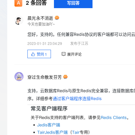
存储
天池大赛
2
条回答
写回答
Qwen3.7-Plus
云解析DNS
解决方案免费试用 新老
电子合同
最高领取价值200元试用
能看、能想、能动手的多模
安全
网络与CDN
AI 算法大赛
畅捷通
晨光永不消逝
大数据开发治理平台 Data
AI 产品 免费试用
网络
今天也要加油吖~
安全
云开发大赛
Qwen3-VL-Plus
Tableau 订阅
1亿+ 大模型 tokens 和 
您好，支持的。任何兼容Redis协议的客户端都可以访问云数
可观测
入门学习赛
中间件
AI空中课堂在线直播课
云防火墙
140+云产品 免费试用
2023-01-31 23:04:29
发布于江苏
上云与迁云
云原生的云上边界网络安全
产品新客免费试用，最长1
数据库
赞同
1
展开评论
生态解决方案
大模型服务
企业出海
大模型ACA认证体验
大数据计算
助力企业全员 AI 认知与能
行业生态解决方案
千问AI平台-Token Plan
政企业务
媒体服务
穿过生命散发芬芳
开发者生态解决方案
企业服务与云通信
千问AI平台-模型体验
AI 开发和 AI 应用解决
支持，云数据库Redis与原生Redis完全兼容，连接数
在线体验全尺寸、多种模态
域名与网站
序。详细参考
通过客户端程序连接Redis
Happy 系列大模型
终端用户计算
Serverless
开发工具