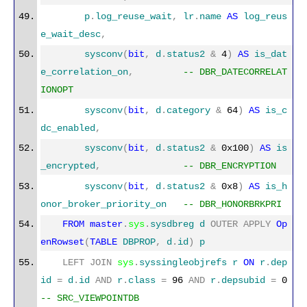
p
.
log_reuse_wait
,
lr
.
name
AS
log_reus
e_wait_desc
,
sysconv
(
bit
,
d
.
status2
&
4
)
AS
is_dat
e_correlation_on
,
-- DBR_DATECORRELAT
IONOPT
sysconv
(
bit
,
d
.
category
&
64
)
AS
is_c
dc_enabled
,
sysconv
(
bit
,
d
.
status2
&
0x100
)
AS
is
_encrypted
,
-- DBR_ENCRYPTION
sysconv
(
bit
,
d
.
status2
&
0x8
)
AS
is_h
onor_broker_priority_on
-- DBR_HONORBRKPRI
FROM
master
.
sys
.
sysdbreg
d
OUTER
APPLY
Op
enRowset
(
TABLE
DBPROP
,
d
.
id
)
p
LEFT
JOIN
sys
.
syssingleobjrefs
r
ON
r
.
dep
id
=
d
.
id
AND
r
.
class
=
96
AND
r
.
depsubid
=
0
-- SRC_VIEWPOINTDB