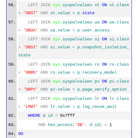
LEFT
JOIN
sys
.
syspalvalues
st
ON
st
.
class
=
'DBST'
AND
st
.
value
=
p
.
state
LEFT
JOIN
sys
.
syspalvalues
ua
ON
ua
.
class
=
'DBUA'
AND
ua
.
value
=
p
.
user_access
LEFT
JOIN
sys
.
syspalvalues
si
ON
si
.
class
=
'DBSI'
AND
si
.
value
=
p
.
snapshot_isolation_
state
LEFT
JOIN
sys
.
syspalvalues
ro
ON
ro
.
class
=
'DBRO'
AND
ro
.
value
=
p
.
recovery_model
LEFT
JOIN
sys
.
syspalvalues
pv
ON
pv
.
class
=
'DBPV'
AND
pv
.
value
=
p
.
page_verify_option
LEFT
JOIN
sys
.
syspalvalues
lr
ON
lr
.
class
=
'LRWT'
AND
lr
.
value
=
p
.
log_reuse_wait
WHERE
d
.
id
<
0x7fff
AND
has_access
(
'DB'
,
d
.
id
)
=
1
GO