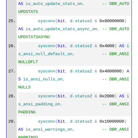
AS
is_auto_update_stats_on
,
-- DBR_AUTO
UPDSTATS
sysconv
(
bit
,
d
.
status2
&
0x80000000
)
AS
is_auto_update_stats_async_on
,
-- DBR_AUTO
UPDSTATSASYNC
sysconv
(
bit
,
d
.
status2
&
0x4000
)
AS
i
s_ansi_null_default_on
,
-- DBR_ANSI
NULLDFLT
sysconv
(
bit
,
d
.
status2
&
0x4000000
)
A
S
is_ansi_nulls_on
,
-- DBR_ANSI
NULLS
sysconv
(
bit
,
d
.
status2
&
0x2000
)
AS
i
s_ansi_padding_on
,
-- DBR_ANSI
PADDING
sysconv
(
bit
,
d
.
status2
&
0x10000000
)
AS
is_ansi_warnings_on
,
-- DBR_ANSI
WARNINGS