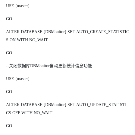
USE [master]
GO
ALTER DATABASE [DBMonitor] SET AUTO_CREATE_STATISTIC
S ON WITH NO_WAIT
GO
--关闭数据库DBMonitor自动更新统计信息功能
USE [master]
GO
ALTER DATABASE [DBMonitor] SET AUTO_UPDATE_STATISTI
CS OFF WITH NO_WAIT
GO