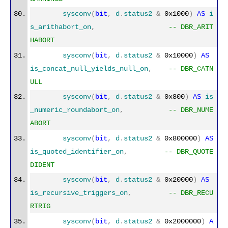
sysconv
(
bit
,
d
.
status2
&
0x1000
)
AS
i
s_arithabort_on
,
-- DBR_ARIT
HABORT
sysconv
(
bit
,
d
.
status2
&
0x10000
)
AS
is_concat_null_yields_null_on
,
-- DBR_CATN
ULL
sysconv
(
bit
,
d
.
status2
&
0x800
)
AS
is
_numeric_roundabort_on
,
-- DBR_NUME
ABORT
sysconv
(
bit
,
d
.
status2
&
0x800000
)
AS
is_quoted_identifier_on
,
-- DBR_QUOTE
DIDENT
sysconv
(
bit
,
d
.
status2
&
0x20000
)
AS
is_recursive_triggers_on
,
-- DBR_RECU
RTRIG
sysconv
(
bit
,
d
.
status2
&
0x2000000
)
A