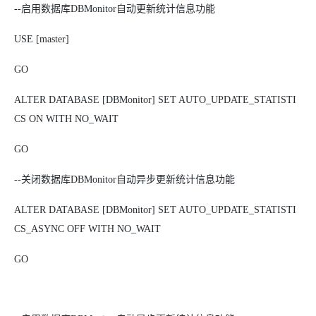
--启用数据库DBMonitor自动更新统计信息功能
USE [master]
GO
ALTER DATABASE [DBMonitor] SET AUTO_UPDATE_STATISTI
CS ON WITH NO_WAIT
GO
--关闭数据库DBMonitor自动异步更新统计信息功能
ALTER DATABASE [DBMonitor] SET AUTO_UPDATE_STATISTI
CS_ASYNC OFF WITH NO_WAIT
GO