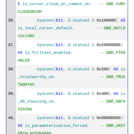
S
is_cursor_close_on_commit_on
,
-- DBR_CURS
CLOSEONCOM
sysconv
(
bit
,
d
.
status2
&
0x100000
)
AS
is_local_cursor_default
,
-- DBR_DEFLO
CALCURS
sysconv
(
bit
,
d
.
status2
&
0x20000000
)
AS
is_fulltext_enabled
,
-- DBR_FTEN
ABLED
sysconv
(
bit
,
d
.
status2
&
0x200
)
AS
is
_trustworthy_on
,
-- DBR_TRUS
TWORTHY
sysconv
(
bit
,
d
.
status2
&
0x400
)
AS
is
_db_chaining_on
,
-- DBR_DBCH
AINING
sysconv
(
bit
,
d
.
status2
&
0x08000000
)
AS
is_parameterization_forced
,
-- DBR_UNIV
ERSALAUTOPARAM