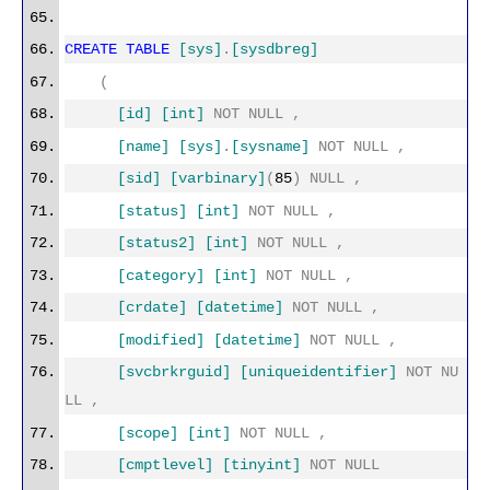
CREATE
TABLE
[sys]
.
[sysdbreg]
(
[id]
[int]
NOT
NULL
,
[name]
[sys]
.
[sysname]
NOT
NULL
,
[sid]
[varbinary]
(
85
)
NULL
,
[status]
[int]
NOT
NULL
,
[status2]
[int]
NOT
NULL
,
[category]
[int]
NOT
NULL
,
[crdate]
[datetime]
NOT
NULL
,
[modified]
[datetime]
NOT
NULL
,
[svcbrkrguid]
[uniqueidentifier]
NOT
NU
LL
,
[scope]
[int]
NOT
NULL
,
[cmptlevel]
[tinyint]
NOT
NULL