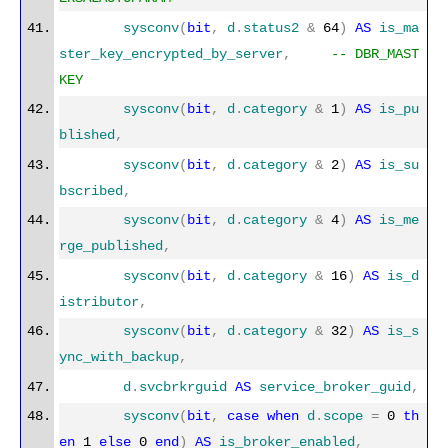
sysconv
(
bit
,
d
.
status2
&
64
)
AS
is_ma
ster_key_encrypted_by_server
,
-- DBR_MAST
KEY
sysconv
(
bit
,
d
.
category
&
1
)
AS
is_pu
blished
,
sysconv
(
bit
,
d
.
category
&
2
)
AS
is_su
bscribed
,
sysconv
(
bit
,
d
.
category
&
4
)
AS
is_me
rge_published
,
sysconv
(
bit
,
d
.
category
&
16
)
AS
is_d
istributor
,
sysconv
(
bit
,
d
.
category
&
32
)
AS
is_s
ync_with_backup
,
d
.
svcbrkrguid
AS
service_broker_guid
,
sysconv
(
bit
,
case
when
d
.
scope
=
0
th
en
1
else
0
end
)
AS
is_broker_enabled
,