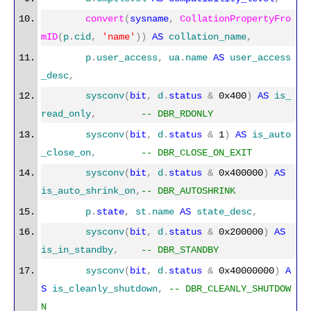
convert
(
sysname
,
CollationPropertyFro
mID
(
p
.
cid
,
'name'
))
AS
collation_name
,
p
.
user_access
,
ua
.
name
AS
user_access
_desc
,
sysconv
(
bit
,
d
.
status
&
0x400
)
AS
is_
read_only
,
-- DBR_RDONLY
sysconv
(
bit
,
d
.
status
&
1
)
AS
is_auto
_close_on
,
-- DBR_CLOSE_ON_EXIT
sysconv
(
bit
,
d
.
status
&
0x400000
)
AS
is_auto_shrink_on
,
-- DBR_AUTOSHRINK
p
.
state
,
st
.
name
AS
state_desc
,
sysconv
(
bit
,
d
.
status
&
0x200000
)
AS
is_in_standby
,
-- DBR_STANDBY
sysconv
(
bit
,
d
.
status
&
0x40000000
)
A
S
is_cleanly_shutdown
,
-- DBR_CLEANLY_SHUTDOW
N