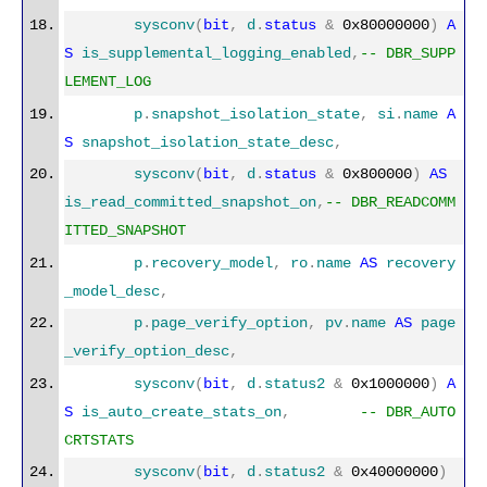
sysconv
(
bit
,
d
.
status
&
0x80000000
)
A
S
is_supplemental_logging_enabled
,
-- DBR_SUPP
LEMENT_LOG
p
.
snapshot_isolation_state
,
si
.
name
A
S
snapshot_isolation_state_desc
,
sysconv
(
bit
,
d
.
status
&
0x800000
)
AS
is_read_committed_snapshot_on
,
-- DBR_READCOMM
ITTED_SNAPSHOT
p
.
recovery_model
,
ro
.
name
AS
recovery
_model_desc
,
p
.
page_verify_option
,
pv
.
name
AS
page
_verify_option_desc
,
sysconv
(
bit
,
d
.
status2
&
0x1000000
)
A
S
is_auto_create_stats_on
,
-- DBR_AUTO
CRTSTATS
sysconv
(
bit
,
d
.
status2
&
0x40000000
)