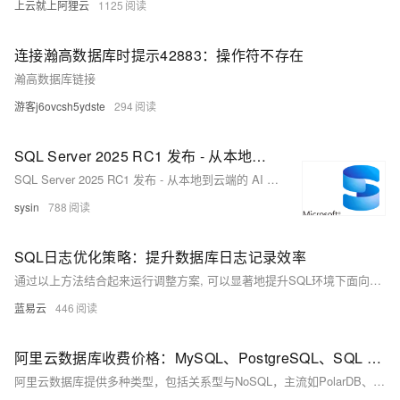
上云就上阿狸云
1125
连接瀚高数据库时提示42883：操作符不存在
瀚高数据库链接
游客j6ovcsh5ydste
294
SQL Server 2025 RC1 发布 - 从本地到云端的 AI 就绪企业数据库
SQL Server 2025 RC1 发布 - 从本地到云端的 AI 就绪企业数据库
sysin
788
SQL日志优化策略：提升数据库日志记录效率
通过以上方法结合起来运行调整方案, 可以显著地提升SQL环境下面向各种搜索引擎服务平台所需要满足标准条件下之数据库登记作业流程综合表现; 同时还能确保系统稳健运行并满越用户体验预期目标.
蓝易云
446
阿里云数据库收费价格：MySQL、PostgreSQL、SQL Server和MariaDB引擎费用整理
阿里云数据库提供多种类型，包括关系型与NoSQL，主流如PolarDB、RDS MySQL/PostgreSQL、Redis等。价格低至21元/月起，支持按需付费与优惠套餐，适用于各类应用场景。