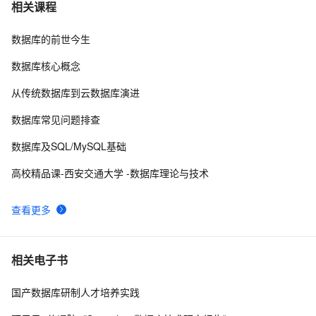
如何在 Oracle 中创建可插入数据库（PDB）？
9
7
相关课程
数据库的前世今生
weblogic连接RAC数据库
4
8
数据库核心概念
「时序数据库」时间序列数据与MongoDB：第一部分-简
2
9
从传统数据库到云数据库演进
介
征文分享｜OceanBase 3.1.2 数据库性能测试探索
4
10
数据库常见问题排查
数据库及SQL/MySQL基础
高校精品课-西安交通大学 -数据库理论与技术
查看更多
相关电子书
国产数据库研制人才培养实践