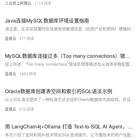
上云就上阿狸云
1719
Java连接MySQL数据库环境设置指南
请注意，在实际部署时应该避免将敏感信息（如用户名和密码）硬编码在源码文件里面；应该使用配置文件或者环境变量等更为安全可靠地方式管理这些信息。此外，在处理大量数据时考虑使用PreparedStatement而不是Statement可以提高性能并防止SQL注入攻击；同时也要注意正确处理异常情况，并且确保所有打开过得资源都被正确关闭释放掉以防止内存泄漏等问题发生。
蓝易云
477
MySQL数据库连接过多（Too many connections）错误处理策略
综上所述，“Too many connections”错误处理策略涉及从具体参数配置到代码层面再到系统与架构设计全方位考量与改进。每项措施都需根据具体环境进行定制化调整，并且在执行任何变更前建议先行测试评估可能带来影响。
蓝易云
1863
Oracle数据库创建表空间和索引的SQL语法示例
以上SQL语法提供了一种标准方式去组织Oracle数据库内部结构，并且通过合理使用可以显著改善查询速度及整体性能。需要注意，在实际应用过程当中应该根据具体业务需求、系统资源状况以及预期目标去合理规划并调整参数设置以达到最佳效果。
蓝易云
675
用 LangChain4j+Ollama 打造 Text-to-SQL AI Agent，数据库想问就问
本文介绍了如何利用AI技术简化SQL查询操作，让不懂技术的用户也能轻松从数据库中获取信息。通过本地部署PostgreSQL数据库和Ollama模型，结合Java代码，实现将自然语言问题自动转换为SQL查询，并将结果以易懂的方式呈现。整个流程简单直观，适合初学者动手实践，同时也展示了AI在数据查询中的潜力与局限。