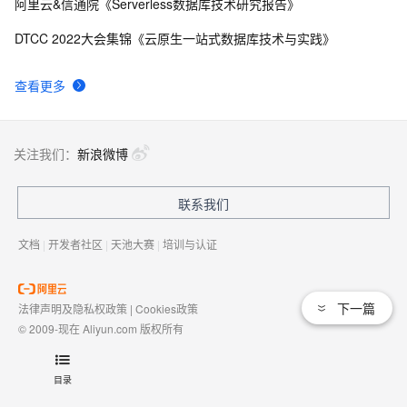
阿里云&信通院《Serverless数据库技术研究报告》
DTCC 2022大会集锦《云原生一站式数据库技术与实践》
查看更多
关注我们：
新浪微博
联系我们
文档
|
开发者社区
|
天池大赛
|
培训与认证
下一篇
法律声明及隐私权政策
|
Cookies政策
© 2009-现在 Aliyun.com 版权所有
增值电信业务经营许可证：
浙B2-20080101
域名注册服务机构许可：
浙D3-20210002
目录
浙公网安备 33010602009975号
浙B2-20080101-4