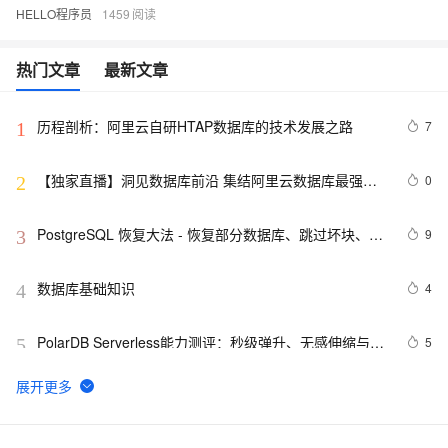
HELLO程序员
1459
热门文章
最新文章
历程剖析：阿里云自研HTAP数据库的技术发展之路
7
1
【独家直播】洞见数据库前沿 集结阿里云数据库最强阵
0
2
容 DTCC 2019 八大亮点抢先看
PostgreSQL 恢复大法 - 恢复部分数据库、跳过坏块、修
9
3
复无法启动的数据库
数据库基础知识
4
4
PolarDB Serverless能力测评：秒级弹升、无感伸缩与强
5
5
一致性，助您实现高效云数据库管理！
SQLite数据库的备份
13
6