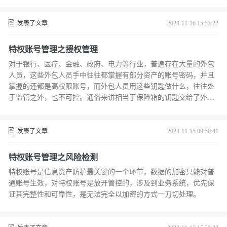
发表了文章
2023-11-16 15:53:22
特权账号管理之授权管理
对于银行、医疗、金融、政府、电力等行业，普遍存在大量的外包
人员，这些外包人员手中往往都掌握有部分资产的账号密码，并且
掌握的还都是高权限账号，而外包人员用这些钥匙做什么，往往处
于监管之外，也不可控。通俗来讲相当于保险箱的钥匙交给了外人
使用，如果这些人因一念之差或者手工操作失误，带来的后果企业
可能难以承受。 近年来国家相关部门陆陆续续发布了关于外包风险
的管理通知，去年8月国家卫生健康委、国家中医药局、国家疾控局
发表了文章
2023-11-15 09:50:41
联合发布的《医疗卫生机构网络安全管理办法》中也提到了加外包
开发的安全管理。 面向事业单位，医院等把网络运维工作全权交给
特权账号管理之风险检测
专门的第三方运维公司，由于第三方运维公司的不确定性因素很
特权账号是信息资产防护最关键的一个环节，数据的加密只能对普
多，第一大因素就
通账号生效，对特权账号是放开管控的，涉及到业务系统，优先保
证其完整性和可靠性，是无法完全以加密的方式一刀切处理。