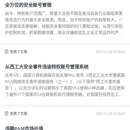
全方位的安全账号管理
如今，特权账户范围广、数量大且极不稳定是当前各行业面临黑客
等攻击行为的最大安全隐患。而且，由于特权账户的权限极大，一
旦其被攻击者破解，就能完全掌控组织的IT基础设施，从而引发防
护控制失效、机密数据泄露、商业诈骗和扰乱企业正常运作的严重
后果。
发表了文章
2023-12-20 10:36:45
从西工大安全事件浅谈特权账号管理系统
去年9月，国家计算机病毒应急处理中心发布《西北工业大学遭美国
NSA网络攻击事件调查报告（之一）》（以下简称“西工大事件报
告”），以充分详实的证据揭示了美国NSA使用41种武器，先后使用
了遍布17个国家的54台跳板机和代理服务器，对我国包括西北工业
大学等多个重要数据设施网络系统进行了长时间的渗透准备和攻
击，
发表了文章
2023-12-18 16:26:05
浅聊PAM市场价值