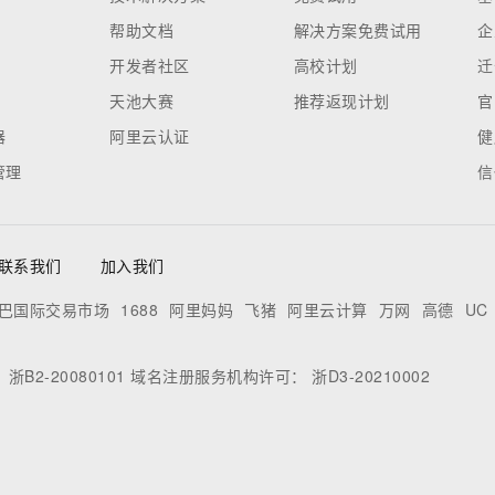
帮助文档
解决方案免费试用
企
开发者社区
高校计划
迁
天池大赛
推荐返现计划
官
器
阿里云认证
健
管理
信
联系我们
加入我们
巴国际交易市场
1688
阿里妈妈
飞猪
阿里云计算
万网
高德
UC
：
浙B2-20080101
域名注册服务机构许可：
浙D3-20210002