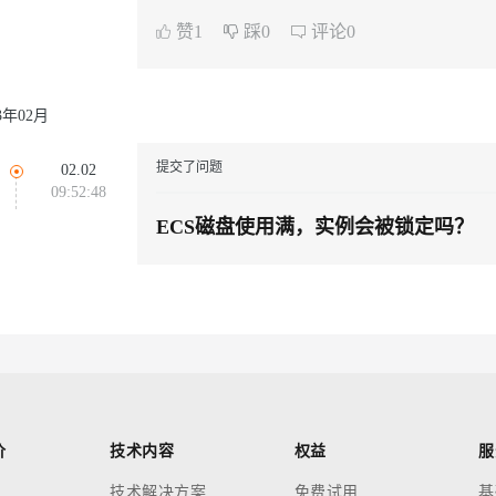
云端极速 AI 
新一代 AI 视频生成模型，深度适配广告营销等场景
AI Native 的算法工程平台，一站式完成建模、训练、推理服务部署
赞1
踩0
评论0
23年02月
AI 应用
10分钟微调：让0.6B模型媲美235B模
多模态数据信
型
依托云原生高可用架构,实现Dify私有化部署
提交了问题
02.02
用1%尺寸在特定领域达到大模型90%以上效果
09:52:48
一个 AI 助手
超强辅助，Bol
ECS磁盘使用满，实例会被锁定吗？
即刻拥有 DeepSeek-R1 满血版
在企业官网、通讯软件中为客户提供 AI 客服
多种方案随心选，轻松解锁专属 DeepSeek
价
技术内容
权益
服
技术解决方案
免费试用
基