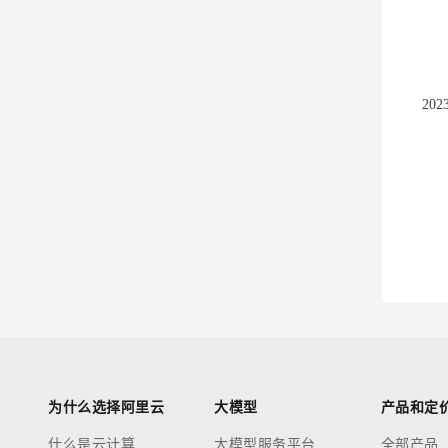
迁移与运维管理
大模型解决方案
专有云
20
快速部署 Dify，高效搭建 
10 分钟在聊天系统中增加
为什么选择阿里云
大模型
产品和定
什么是云计算
大模型服务平台
全部产品