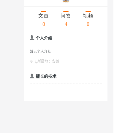
存储
天池大赛
云解析DNS
解决方案免费试用 新老
电子合同
Qwen3.7-Plus
最高领取价值200元试用
安全
网络与CDN
AI 算法大赛
文章
问答
视频
畅捷通
大数据开发治理平台 Data
AI 产品 免费试用
网络
0
4
0
安全
云开发大赛
能看、能想、能动手的多模
Tableau 订阅
1亿+ 大模型 tokens 和 
入门学习赛
可观测
中间件
AI空中课堂在线直播课
个人介绍
Qwen3-VL-Plus
云防火墙
140+云产品 免费试用
上云与迁云
云原生的云上边界网络安全
产品新客免费试用，最长1
数据库
暂无个人介绍
生态解决方案
企业出海
大模型ACA认证体验
大数据计算
ip所属地：安徽
助力企业全员 AI 认知与能
行业生态解决方案
政企业务
媒体服务
擅长的技术
大模型服务
开发者生态解决方案
企业服务与云通信
AI 开发和 AI 应用解决
千问AI平台-Token Plan
域名与网站
千问AI平台-模型体验
终端用户计算
在线体验全尺寸、多种模态
Serverless
Happy 系列大模型
开发工具