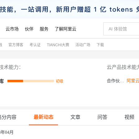
云市场
伙伴
服务
了解阿里云
践
官方博客
考认证
TIANCHI大赛
活动广场
下载
AI 特惠
数据与 API
成为产品伙伴
企业增值服务
最佳实践
价格计算器
AI 场景体
基础软件
产品伙伴合
阿里云认证
市场活动
配置报价
大模型
自助选配和估算价格
新方式
睿译宝，AI翻译排版一步到位
智启 AI 普惠权益
产品生态集成认证中心
企业支持计划
云上春晚
域名与网站
千问官方 MaaS 平台，为开发者和 Agent 而生，新用户赠送 1 亿 + tokens 额度
AI Coding
阿里云Maa
2026 阿里云
云服务器 E
为企业打
数据集
Windows
大模型认证
模型
NEW
技术能力：
云产品技术能
交付可用成果
值低价云产品抢先购
上传文档即自动完成翻译和格式还原
至高享 1亿+免费 tokens，加速 Al 应用落地
提供智能易用的域名与建站服务
智能编程，一键
安全可靠、
产品生态伙伴
专家技术服务
云上奥运之旅
弹性计算合作
阿里云中企出
手机三要素
宝塔 Linux
全部认证
价格优势
合作伙伴认证-A
库
初级
有专属领域专家
GLM-5.2：长任务时代开源旗舰模型
阿里云 OPC 创新助力计划
千问大模型
即刻拥有 DeepS
AI 电商营销
对象存储 O
大模型
产品生态伙伴工作台
企业增值服务台
云栖战略参考
云存储合作计
云栖大会
身份实名认证
CentOS
训练营
推动算力普惠，释放技术红利
最高返9万
多领域专家智能体,一键组建 AI 虚拟交付团队
快速构建应用程序和网站，即刻迈出上云第一步
至高百万元 Token 补贴，加速一人公司成长
多元化、高性能、安全可靠的大模型服务
真正可用的 1M 上下文,一次完成代码全链路开发
轻松解锁专属 Dee
从图文生成到
云上的中国
数据库合作计
活动全景
短信
Docker
图片和
站式影视创作平台
Hermes Agent，打造自进化智能体
Token Plan 模型订阅计划
数字证书管理服务（原SSL证书）
5 分钟轻松部署
AI 广告创作
无影云电脑
企业成长
NEW
信息公告
看见新力量
云网络合作计
OCR 文字识别
JAVA
证享300元代金券
可视化编排打通从文字构思到成片全链路闭环
全托管，含MySQL、PostgreSQL、SQL Server、MariaDB多引擎
自主进化，持久记忆，越用越聪明
Qwen3.8-Max 首发尝鲜，限时加量 10 倍，夜间低至2折
实现全站HTTPS，呈现可信的WEB访问
图文、视频一
随时随地安
魔搭 Mode
高分内容
最新动态
文章
问答
视频
Kimi-K3
HappyHors
NEW
loud
服务实践
官网公告
金融模力时刻
Salesforce O
版
发票查验
全能环境
Claude Code + GStack 打造工程团队
千问办公，限时限量积分加倍
Qoder
低代码高效构
AI 建站
短信服务
型
NEW
作计划
计划
创新中心
魔搭 ModelSc
健康状态
理服务
让AI从“聊天伙伴”进化为能干活的“数字员工”
安装技能 GStack，拥有专属 AI 工程团队
你的AI工作搭子，覆盖日常办公高频场景
面向真实软件的智能体编程平台
0 代码专业建
23年04月
客户案例
天气预报查询
操作系统
Kimi 最新旗舰模型，长程编程与推理利器
让文字生成流
态合作计划