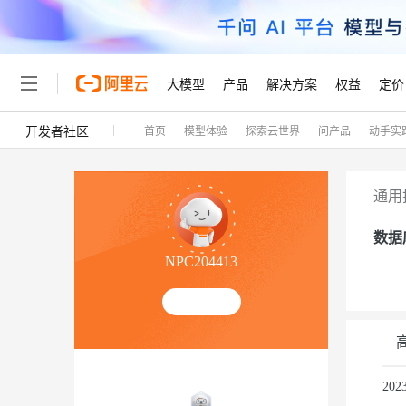
大模型
产品
解决方案
权益
定价
开发者社区
首页
模型体验
探索云世界
问产品
动手实
大模型
产品
解决方案
权益
定价
云市场
伙伴
服务
了解阿里云
精选产品
精选解决方案
普惠上云
产品定价
精选商城
成为销售伙伴
售前咨询
为什么选择阿里云
千问AI平台
了解云产品的定价详情
大模型服务平台百炼
千问办公，解锁你的工作
普惠上云 官方力荐
分销伙伴
在线服务
网站建设
什么是云计算
大
通用
大模型服务与应用平台
企业级Agent产品，直接
云服务器38元/年起，超
咨询伙伴
多端小程序
技术领先
云上成本管理
数据
售后服务
轻量应用服务器
Agency Agents：拥
官方推荐返现计划
大模型
精选产品
精选解决方案
Salesforce 国际版订阅
稳定可靠
NPC204413
管理和优化成本
推荐新用户得奖励，单订单
销售伙伴合作计划
自助服务
友盟天域
安全合规
人工智能与机器学习
AI
文本生成
云数据库 RDS
HappyHorse 打造一
云工开物
无影生态合作计划
在线服务
观测云
分析师报告
高校专属算力普惠，学生认
计算
互联网应用开发
Qwen3.8-Max
HOT
Salesforce On Alibaba C
工单服务
Tuya 物联网平台阿里云
研究报告与白皮书
人工智能平台 PAI
快速拥有专属 OpenClaw
大模
Consulting Partner 合
容器
大数据
免费试用
短信专区
一站式AI开发、训练和推
20
蓝凌 OA
智能体时代全能旗舰模型
AI 大模型销售与服务生
现代化应用