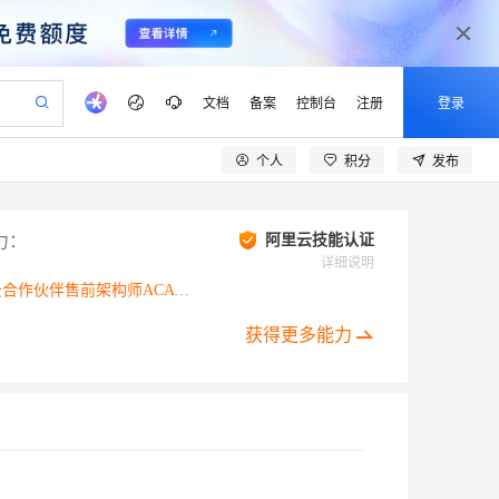
文档
备案
控制台
注册
登录
个人
积分
发布
验
作计划
器
AI 活动
专业服务
服务伙伴合作计划
开发者社区
加入我们
产品动态
服务平台百炼
阿里云 OPC 创新助力计划
一站式生成采购清单，支持单品或批量购买
S产品伙伴计划（繁花）
峰会
CS
造的大模型服务与应用开发平台
Qwen Audio：打造专属 AI 语音助手
一句话生成原生可编辑精美 PPT 文稿
AI 生产力先锋
Al MaaS 服务伙伴赋能合作
域名
博文
Careers
NEW
力：
阿里云技能认证
至高可申请百万元
Qwen3.8-Max 模型上线
开启高性价比 AI 编程新体验
弹性可伸缩的云计算服务
Qwen-Audio-3.0-Realtime 端到端实时语音角色扮演
输入一句话想法, 轻松生成专业的 PPT
先锋实践拓展 AI 生产力的边界
详细说明
Token 补贴，五大权
计划
海大会
伙伴信用分合作计划
商标
问答
社会招聘
阿里云合作伙伴售前架构师ACA - PSA L2认证
益加速 OPC 成功
eek-V4-Pro
SS
一键部署幻兽帕鲁游戏服务器
飞天发布时刻
HOT
Open Search 向量检索版支
划
备案
电子书
校园招聘
pSeek-V4-Pro
视频创作，一键激活电商全链路生产力
稳定、安全、高性价比、高性能的云存储服务
一键购买专属联机服务器，轻松开启游戏
所见，即是所愿
持视频检索 Pipeline 功能
获得更多能力
更多支持
划
公司注册
镜像站
视频生成
语音识别与合成
专属 QwenPaw
漫剧工坊：一站式动画创作平台
AI 实训营
HOT
应用身份服务 (IDaaS)
合作伙伴培训与认证
划
上云迁移
站生成，高效打造优质广告素材
全接入的云上超级电脑
从聊天伙伴进化为能主动干活的本地数字员工
快速生产连贯的高质量长漫剧
从基础到进阶，Agent 创客手把手教你
OpenClaw 管理能力上线
lScope
我要反馈
e-1.1-T2V
Qwen3-TTS-Flash
查询合作伙伴
n Alibaba Cloud ISV 合作
代维服务
建企业门户网站
10 分钟搭建微信、支付宝小程序
MaxCompute MaxFrame 提
创新加速
ope
登录合作伙伴管理后台
我要建议
站，无忧落地极速上线
以可视化方式快速构建移动和 PC 门户网站
国内短信简单易用，安全可靠，秒级触达，全球覆盖200+国家和地区。
高效部署网站，快速应用到小程序
供自动弹性内存功能
畅细腻的高质量视频
离线语音合成大模型，多语言方言自适应，低延迟高稳定