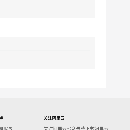
应用创作平台
多模态内容创作工具，已接入 DeepSeek
息提取
与 AI 智能体进行实时音视频通话
从文本、图片、视频中提取结构化的属性信息
构建支持视频理解的 AI 音视频实时通话应用
t.diy 一步搞定创意建站
构建大模型应用的安全防护体系
通过自然语言交互简化开发流程,全栈开发支持
通过阿里云安全产品对 AI 应用进行安全防护
务
关注阿里云
关注阿里云公众号或下载阿里云
础服务