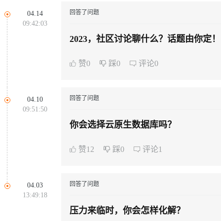
同享
万小智 AI 建站低至 15元/月
Qoder CN
AI 短剧/漫剧
云原生数据库 
快递物流查询
WordPress
成为服务伙
高校合作
回答了问题
04.14
Deepseek-v4-pro
HappyHors
点，立即开启云上创新
覆盖公网/内网、递归/权威、移动APP等全场景解析服务
送.CN域名，送备案服务码
基于千问大模型等，支持代码智能生成、研发智能问答
AI助力短剧
09:42:03
Ubuntu
服务生态伙伴
云工开物
企业应用
Works
Night Plan 支持 Qwen 3.8-Max
云原生大数据计算服务 MaxCompute
AI 办公
容器服务 Kub
NEW
2023，社区讨论聊什么？话题由你定！
态智能体模型
旗舰 MoE 大模型，百万上下文与顶尖推理能力
图生视频，流
Red Hat
30+ 款产品免费体验
Data Agent 驱动的一站式 Data+AI 开发治理平台
夜间 5 折，Qwen/Meoo/TokenPlan 客户专享
面向分析的企业级SaaS模式云数据仓库
AI智能应用
提供一站式管
科研合作
ERP
堂（旗舰版）
SUSE
赞0
踩0
评论0
GLM-5.2
Wan2.7-T
智能客服
CRM
防护产品
2个月
自动承接线索
建站小程序
视觉 Coding、空间感知、多模态思考等全面升级
1M上下文，专为长程任务能力而生
OA 办公系统
回答了问题
04.10
力提升
09:51:50
财税管理
模板建站
你会选择云原生数据库吗？
AI 应用构建
大模型原生
400电话
定制建站
方案
广告营销
模板小程序
赞12
踩0
评论1
Qoder
大模型服务平台百炼-应用模版
HOT
NEW
面向真实软件
个人版上线、团队版降价；千问3.8-Max首发发尝鲜
丰富多元化的应用模版和解决方案
定制小程序
万有无界
大模型服务平台百炼-智能体
APP 开发
回答了问题
04.03
的模型效果
灵活可视化地构建企业级 Agent
13:49:18
建站系统
压力来临时，你会怎样化解？
秒悟
人工智能平台 PAI