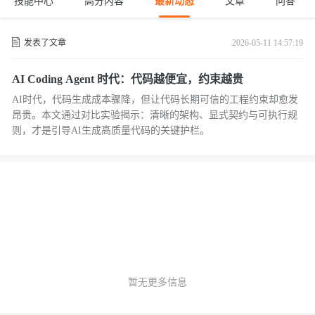
技能中心
高分内容
最新动态
文章
问答
发表了文章
2026-05-11 14:57:19
AI Coding Agent 时代：代码越便宜，约束越贵
AI时代，代码生成成本骤降，但让代码长期可信的工程约束却愈发
昂贵。本文通过对比实验揭示：清晰的架构、显式契约与可执行规
则，才是引导AI生成高质量代码的关键护栏。
暂无更多信息