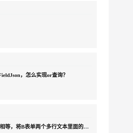
安全
我要投诉
PolarDB
上云场景组合购
Milvus 弹性伸缩功能新增节
伴
e-1.1-I2V
Cosyvoice-V3-Flash
漫剧创作，剧本、分镜、视频高效生成
100%兼容MySQL、PostgreSQL，兼容Oracle，支持集中和分布式
覆盖90%+业务场景，专享组合折扣价
点支持范围
VPN
ernetes 版 ACK
云聚AI 严选权益
AI 原生数据库服务发布
SSL 证书
畅自然，细节丰富
高表现力语音合成大模型，语音克隆听感自然
，一键激活高效办公新体验
理容器应用的 K8s 服务
精选AI产品，从模型到应用全链提效
Agent 数据网关
堡垒机
2V
Fun-ASR
AI 用量加速计划
云原生数据库 PolarDB
防火墙
、识别商机，让客服更高效、服务更出色。
新老同享，达量后返
Agentic Database 发布
文戏情感细腻自然，动作戏激烈拳拳到肉，实现更强表演能力
支持中英文自由切换，具备更强的噪声鲁棒性
主机安全
AI 应用及服务市场
rchFieldJson，怎么实现or查询？
应用
AI 应用
千问办公
NEW
大模型
的智能体编程平台
一站式AI生产力平台
自然语言处理
伶鹊
企业级人与Agent协作平台，接入和调度多个数字员工
智能客服平台，对话机器人、对话分析、智能外呼
数据标注
相等，将B表单两个多行文本里面的内
大模型服务平台百炼 - 全妙
机器学习