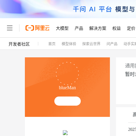
大模型
产品
解决方案
权益
定价
开发者社区
首页
模型体验
探索云世界
问产品
动手实
大模型
产品
解决方案
权益
定价
云市场
伙伴
服务
了解阿里云
精选产品
精选解决方案
普惠上云
产品定价
精选商城
成为销售伙伴
售前咨询
为什么选择阿里云
千问AI平台
了解云产品的定价详情
大模型服务平台百炼
千问办公，解锁你的工作
普惠上云 官方力荐
分销伙伴
在线服务
网站建设
什么是云计算
大
通用
大模型服务与应用平台
企业级Agent产品，直接
云服务器38元/年起，超
暂时
咨询伙伴
多端小程序
技术领先
云上成本管理
售后服务
轻量应用服务器
Agency Agents：拥
官方推荐返现计划
大模型
精选产品
精选解决方案
Salesforce 国际版订阅
稳定可靠
blueMan
管理和优化成本
推荐新用户得奖励，单订单
销售伙伴合作计划
自助服务
友盟天域
安全合规
人工智能与机器学习
AI
文本生成
云数据库 RDS
HappyHorse 打造一
云工开物
无影生态合作计划
在线服务
观测云
分析师报告
高校专属算力普惠，学生认
计算
互联网应用开发
Qwen3.8-Max
HOT
Salesforce On Alibaba C
工单服务
Tuya 物联网平台阿里云
研究报告与白皮书
人工智能平台 PAI
快速拥有专属 OpenClaw
大模
Consulting Partner 合
容器
大数据
免费试用
短信专区
一站式AI开发、训练和推
20
蓝凌 OA
智能体时代全能旗舰模型
AI 大模型销售与服务生
现代化应用