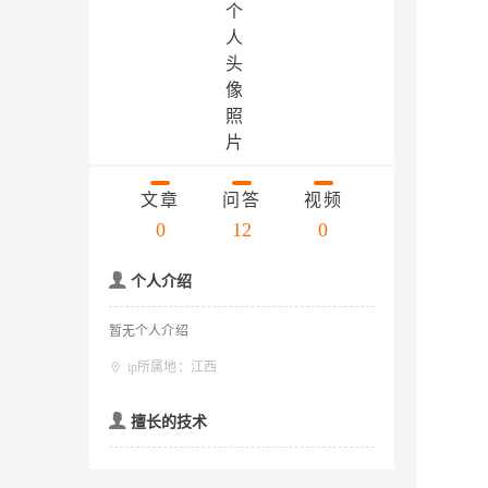
存储
天池大赛
云解析DNS
解决方案免费试用 新老
电子合同
Qwen3.7-Plus
最高领取价值200元试用
安全
网络与CDN
AI 算法大赛
畅捷通
大数据开发治理平台 Data
AI 产品 免费试用
网络
安全
云开发大赛
能看、能想、能动手的多模
Tableau 订阅
1亿+ 大模型 tokens 和 
入门学习赛
可观测
中间件
AI空中课堂在线直播课
Qwen3-VL-Plus
云防火墙
140+云产品 免费试用
上云与迁云
云原生的云上边界网络安全
产品新客免费试用，最长1
数据库
生态解决方案
文章
问答
视频
企业出海
大模型ACA认证体验
大数据计算
0
12
0
助力企业全员 AI 认知与能
行业生态解决方案
政企业务
媒体服务
大模型服务
个人介绍
开发者生态解决方案
企业服务与云通信
AI 开发和 AI 应用解决
千问AI平台-Token Plan
暂无个人介绍
域名与网站
ip所属地：江西
千问AI平台-模型体验
终端用户计算
擅长的技术
在线体验全尺寸、多种模态
Serverless
Happy 系列大模型
开发工具