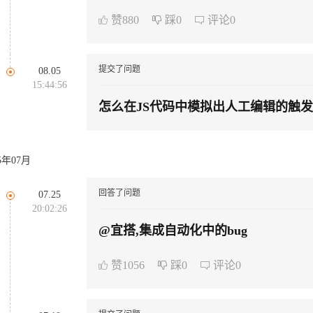
云端极速 AI 
新一代 AI 视频生成模型，深度适配广告营销等场景
AI Native 的算法工程平台，一站式完成建模、训练、推理服务部署
容跨应用数据联动到A表单一个多行
赞880
踩0
评论0
提交了问题
08.05
15:44:56
AI 应用
10分钟微调：让0.6B模型媲美235B模
多模态数据信
型
依托云原生高可用架构,实现Dify私有化部署
怎么在JS代码中模拟出人工编辑的触
用1%尺寸在特定领域达到大模型90%以上效果
一个 AI 助手
超强辅助，Bol
即刻拥有 DeepSeek-R1 满血版
在企业官网、通讯软件中为客户提供 AI 客服
多种方案随心选，轻松解锁专属 DeepSeek
25年07月
回答了问题
07.25
20:02:26
@宜搭,集成自动化中的bug
赞1056
踩0
评论0