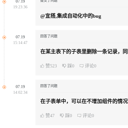
提交了问题
07.19
19:23:36
@宜搭,集成自动化中的bug
回答了问题
07.19
15:14:47
在某主表下的子表里删除一条记录，同
与主表和子表各有一个字段关联
赞523
踩0
评论0
回答了问题
07.19
14:02:34
在子表单中，可以在不增加组件的情况
赞47
踩0
评论0