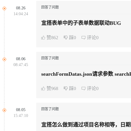
同享
万小智 AI 建站低至 15元/月
Qoder CN
AI 短剧/漫剧
云原生数据库 
快递物流查询
WordPress
成为服务伙
高校合作
回答了问题
08.26
Deepseek-v4-pro
HappyHors
点，立即开启云上创新
覆盖公网/内网、递归/权威、移动APP等全场景解析服务
送.CN域名，送备案服务码
基于千问大模型等，支持代码智能生成、研发智能问答
AI助力短剧
14:04:24
Ubuntu
服务生态伙伴
云工开物
企业应用
Works
Night Plan 支持 Qwen 3.8-Max
云原生大数据计算服务 MaxCompute
AI 办公
容器服务 Kub
NEW
宜搭表单中的子表单数据联动BUG
态智能体模型
旗舰 MoE 大模型，百万上下文与顶尖推理能力
图生视频，流
Red Hat
30+ 款产品免费体验
Data Agent 驱动的一站式 Data+AI 开发治理平台
夜间 5 折，Qwen/Meoo/TokenPlan 客户专享
面向分析的企业级SaaS模式云数据仓库
AI智能应用
提供一站式管
科研合作
ERP
堂（旗舰版）
SUSE
赞862
踩0
评论0
GLM-5.2
Wan2.7-T
智能客服
CRM
防护产品
2个月
自动承接线索
建站小程序
视觉 Coding、空间感知、多模态思考等全面升级
1M上下文，专为长程任务能力而生
OA 办公系统
回答了问题
08.06
力提升
08:47:45
财税管理
模板建站
searchFormDatas.json请求参数 sea
AI 应用构建
大模型原生
400电话
定制建站
方案
广告营销
模板小程序
赞968
踩0
评论0
Qoder
大模型服务平台百炼-应用模版
HOT
NEW
面向真实软件
个人版上线、团队版降价；千问3.8-Max首发发尝鲜
丰富多元化的应用模版和解决方案
定制小程序
万有无界
大模型服务平台百炼-智能体
APP 开发
回答了问题
08.05
的模型效果
灵活可视化地构建企业级 Agent
15:47:10
建站系统
宜搭怎么做到通过项目名称相等，日期
秒悟
人工智能平台 PAI