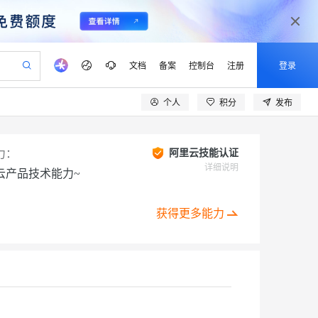
文档
备案
控制台
注册
登录
个人
积分
发布
验
作计划
器
AI 活动
专业服务
服务伙伴合作计划
开发者社区
加入我们
产品动态
服务平台百炼
阿里云 OPC 创新助力计划
一站式生成采购清单，支持单品或批量购买
io：打造专属 AI 语音助手
S产品伙伴计划（繁花）
峰会
CS
造的大模型服务与应用开发平台
一句话生成原生可编辑精美 PPT 文稿
AI 生产力先锋
Al MaaS 服务伙伴赋能合作
域名
博文
Careers
力：
阿里云技能认证
至高可申请百万元
Qwen3.8-Max 模型上线
开启高性价比 AI 编程新体验
弹性可伸缩的云计算服务
Qwen-Audio-3.0-Realtime 端到端实时语音角色扮演
输入一句话想法, 轻松生成专业的 PPT
先锋实践拓展 AI 生产力的边界
详细说明
云产品技术能力~
Token 补贴，五大权
计划
海大会
伙伴信用分合作计划
商标
问答
社会招聘
益加速 OPC 成功
eek-V4-Pro
SS
一键部署幻兽帕鲁游戏服务器
飞天发布时刻
HOT
Open Search 向量检索版支
划
备案
电子书
校园招聘
pSeek-V4-Pro
视频创作，一键激活电商全链路生产力
稳定、安全、高性价比、高性能的云存储服务
一键购买专属联机服务器，轻松开启游戏
所见，即是所愿
持视频检索 Pipeline 功能
获得更多能力
更多支持
划
公司注册
镜像站
视频生成
语音识别与合成
专属 QwenPaw
漫剧工坊：一站式动画创作平台
AI 实训营
HOT
应用身份服务 (IDaaS)
合作伙伴培训与认证
划
上云迁移
站生成，高效打造优质广告素材
全接入的云上超级电脑
从聊天伙伴进化为能主动干活的本地数字员工
快速生产连贯的高质量长漫剧
从基础到进阶，Agent 创客手把手教你
OpenClaw 管理能力上线
lScope
我要反馈
e-1.1-T2V
Qwen3-TTS-Flash
查询合作伙伴
n Alibaba Cloud ISV 合作
代维服务
建企业门户网站
10 分钟搭建微信、支付宝小程序
MaxCompute MaxFrame 提
创新加速
ope
登录合作伙伴管理后台
我要建议
站，无忧落地极速上线
以可视化方式快速构建移动和 PC 门户网站
国内短信简单易用，安全可靠，秒级触达，全球覆盖200+国家和地区。
高效部署网站，快速应用到小程序
供自动弹性内存功能
畅细腻的高质量视频
离线语音合成大模型，多语言方言自适应，低延迟高稳定