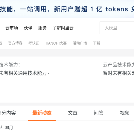
云市场
伙伴
服务
了解阿里云
践
官方博客
考认证
TIANCHI大赛
活动广场
下载
AI 特惠
数据与 API
成为产品伙伴
企业增值服务
最佳实践
价格计算器
AI 场景体
基础软件
产品伙伴合
阿里云认证
市场活动
配置报价
大模型
自助选配和估算价格
新方式
睿译宝，AI翻译排版一步到位
智启 AI 普惠权益
产品生态集成认证中心
企业支持计划
云上春晚
域名与网站
千问官方 MaaS 平台，为开发者和 Agent 而生，新用户赠送 1 亿 + tokens 额度
Qwen Aud
AI Coding
阿里云Maa
2026 阿里云
云服务器 E
为企业打
数据集
Windows
大模型认证
模型
NEW
NEW
技术能力：
云产品技术能
交付可用成果
值低价云产品抢先购
上传文档即自动完成翻译和格式还原
至高享 1亿+免费 tokens，加速 Al 应用落地
提供智能易用的域名与建站服务
智能编程，一键
安全可靠、
未有相关通用技术能力~
暂时未有相关
产品生态伙伴
专家技术服务
云上奥运之旅
弹性计算合作
阿里云中企出
手机三要素
宝塔 Linux
全部认证
价格优势
有专属领域专家
GLM-5.2：长任务时代开源旗舰模型
阿里云 OPC 创新助力计划
千问大模型
即刻拥有 DeepS
AI 电商营销
对象存储 O
大模型
产品生态伙伴工作台
企业增值服务台
云栖战略参考
云存储合作计
云栖大会
身份实名认证
CentOS
训练营
推动算力普惠，释放技术红利
最高返9万
多领域专家智能体,一键组建 AI 虚拟交付团队
快速构建应用程序和网站，即刻迈出上云第一步
至高百万元 Token 补贴，加速一人公司成长
多元化、高性能、安全可靠的大模型服务
真正可用的 1M 上下文,一次完成代码全链路开发
轻松解锁专属 Dee
从图文生成到
云上的中国
数据库合作计
活动全景
短信
Docker
图片和
站式影视创作平台
Hermes Agent，打造自进化智能体
Token Plan 模型订阅计划
数字证书管理服务（原SSL证书）
5 分钟轻松部署
AI 广告创作
无影云电脑
企业成长
NEW
信息公告
看见新力量
云网络合作计
OCR 文字识别
JAVA
证享300元代金券
可视化编排打通从文字构思到成片全链路闭环
全托管，含MySQL、PostgreSQL、SQL Server、MariaDB多引擎
自主进化，持久记忆，越用越聪明
Qwen3.8-Max 首发尝鲜，限时加量 10 倍，夜间低至2折
实现全站HTTPS，呈现可信的WEB访问
图文、视频一
随时随地安
魔搭 Mode
高分内容
最新动态
文章
问答
视频
Kimi-K3
HappyHors
NEW
loud
服务实践
官网公告
金融模力时刻
Salesforce O
版
发票查验
全能环境
Claude Code + GStack 打造工程团队
千问办公，限时限量积分加倍
Qoder
低代码高效构
AI 建站
短信服务
型
NEW
作计划
计划
创新中心
魔搭 ModelSc
健康状态
理服务
让AI从“聊天伙伴”进化为能干活的“数字员工”
安装技能 GStack，拥有专属 AI 工程团队
你的AI工作搭子，覆盖日常办公高频场景
面向真实软件的智能体编程平台
0 代码专业建
25年08月
客户案例
天气预报查询
操作系统
Kimi 最新旗舰模型，长程编程与推理利器
让文字生成流
态合作计划