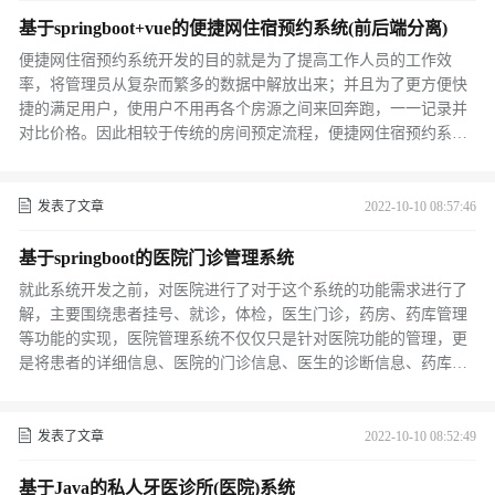
基于springboot+vue的便捷网住宿预约系统(前后端分离)
便捷网住宿预约系统开发的目的就是为了提高工作人员的工作效
率，将管理员从复杂而繁多的数据中解放出来；并且为了更方便快
捷的满足用户，使用户不用再各个房源之间来回奔跑，一一记录并
对比价格。因此相较于传统的房间预定流程，便捷网住宿预约系统
应该做到更好地存储数据，保证信息的完整性。便捷网住宿预约系
统还要做到更加快速方便的检索，在工作人员查询用户和房间信息
时，在用户进行房间查询时，要能快速地给出结果。这样不仅使管
发表了文章
2022-10-10 08:57:46
理员更加轻松方便的进行工作，免得管理员在海量的数据中为用户
大海捞针似地寻找信息；还能使用户避免毫无意义的等待，系统根
基于springboot的医院门诊管理系统
据用户的需求快速的给出结果，舒缓了用户在无聊等待中的烦躁心
就此系统开发之前，对医院进行了对于这个系统的功能需求进行了
情。
解，主要围绕患者挂号、就诊，体检，医生门诊，药房、药库管理
等功能的实现，医院管理系统不仅仅只是针对医院功能的管理，更
是将患者的详细信息、医院的门诊信息、医生的诊断信息、药库的
药品信息等等都列为此次系统将要实现的功能。因此，医院管理系
统的开发会使医院更加方便快捷高效的医生患者进行管理，这种轻
便快捷、成本低廉、应用性强的中小型医院管理系统既方便了医院
发表了文章
2022-10-10 08:52:49
的管理也方便了医患之间的操作。
基于Java的私人牙医诊所(医院)系统