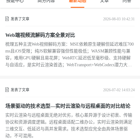
技能中心
高分内容
最新动态
文章
问答
发表了文章
2026-08-03 10:42:31
Web端视频流解码方案全景对比
梳理五种主流Web视频解码方案：MSE依赖原生硬解但延迟难压700
ms且iOS受限；纯JS软解兼容强但性能极低；WASM兼顾性能与兼
容，难用GPU硬解且易花屏；WebRTC延迟低至毫秒级、支持硬解
与自适应，是实时云渲染首选；WebTransport+WebCodecs潜力大但
兼容性极差，暂难商用。各方案在延迟、性能、兼容性上差异显
著，需按场景取舍。
发表了文章
2026-07-02 14:03:24
场景驱动的技术选型—实时云渲染与远程桌面的对比结论
实时云渲染与远程桌面无绝对优劣，核心差异源于设计初衷、传输
协议和资源调度逻辑。远程桌面适配二维办公，实时云渲染则满足
三维交互、低延迟与高并发需求。技术选型应完全由具体场景驱
动，不可混用。