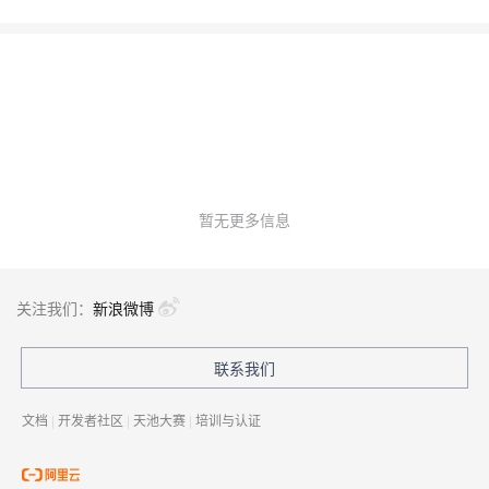
目前前端最为热门的打包工具webpack，对其作用、原理及优化进行
一定程度的探讨，分析过程中引用了部分外部的资料，同时也加入
了部分自己的见解，如有错误，欢迎大佬指出。
暂无更多信息
关注我们：
新浪微博
联系我们
文档
|
开发者社区
|
天池大赛
|
培训与认证