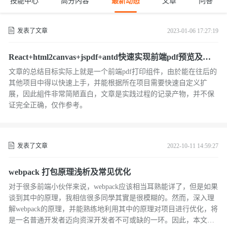
技能中心
高分内容
最新动态
文章
问答
发表了文章
2023-01-06 17:27:19
React+html2canvas+jspdf+antd快速实现前端pdf预览及打
印
文章的总结目标实际上就是一个前端pdf打印组件，由於能在往后的
其他项目中得以快速上手，并能根据所在项目需要快速自定义扩
展，因此組件非常简陋直白，文章是实践过程的记录产物，并不保
证完全正确，仅作参考。
发表了文章
2022-10-11 14:59:27
webpack 打包原理浅析及常见优化
对于很多前端小伙伴来说，webpack应该相当耳熟能详了，但是如果
谈到其中的原理，我相信很多同學其實是很模糊的。然而，深入理
解webpack的原理，并能熟练地利用其中的原理对项目进行优化，将
是一名普通开发者迈向资深开发者不可或缺的一环。因此，本文就