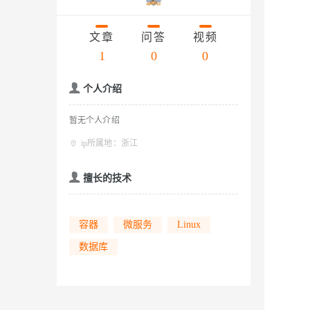
存储
天池大赛
云解析DNS
解决方案免费试用 新老
电子合同
Qwen3.7-Plus
最高领取价值200元试用
安全
网络与CDN
AI 算法大赛
文章
问答
视频
畅捷通
大数据开发治理平台 Data
AI 产品 免费试用
网络
1
0
0
安全
云开发大赛
能看、能想、能动手的多模
Tableau 订阅
1亿+ 大模型 tokens 和 
入门学习赛
可观测
中间件
AI空中课堂在线直播课
个人介绍
Qwen3-VL-Plus
云防火墙
140+云产品 免费试用
上云与迁云
云原生的云上边界网络安全
产品新客免费试用，最长1
数据库
暂无个人介绍
生态解决方案
企业出海
大模型ACA认证体验
大数据计算
ip所属地：浙江
助力企业全员 AI 认知与能
行业生态解决方案
政企业务
媒体服务
擅长的技术
大模型服务
开发者生态解决方案
企业服务与云通信
AI 开发和 AI 应用解决
千问AI平台-Token Plan
容器
微服务
Linux
域名与网站
数据库
千问AI平台-模型体验
终端用户计算
在线体验全尺寸、多种模态
Serverless
Happy 系列大模型
开发工具