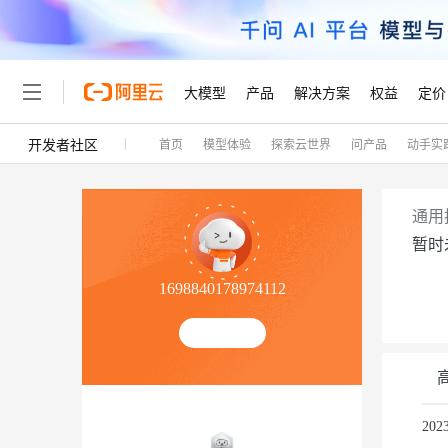
大模型
产品
解决方案
权益
定价
开发者社区
首页
模型体验
探索云世界
问产品
动手实
大模型
产品
解决方案
权益
定价
云市场
伙伴
服务
了解阿里云
精选产品
精选解决方案
普惠上云
产品定价
精选商城
成为销售伙伴
售前咨询
为什么选择阿里云
千问AI平台
了解云产品的定价详情
大模型服务平台百炼
千问办公，解锁你的工作
普惠上云 官方力荐
分销伙伴
在线服务
网站建设
什么是云计算
大
通用
大模型服务与应用平台
企业级Agent产品，直接
云服务器38元/年起，超
暂时
咨询伙伴
多端小程序
技术领先
云上成本管理
售后服务
轻量应用服务器
Agency Agents：拥
官方推荐返现计划
大模型
精选产品
精选解决方案
Salesforce 国际版订阅
稳定可靠
1698840178974112
管理和优化成本
推荐新用户得奖励，单订单
销售伙伴合作计划
自助服务
友盟天域
安全合规
人工智能与机器学习
AI
文本生成
云数据库 RDS
HappyHorse 打造一
云工开物
无影生态合作计划
在线服务
观测云
分析师报告
高校专属算力普惠，学生认
计算
互联网应用开发
Qwen3.8-Max
HOT
Salesforce On Alibaba C
工单服务
Tuya 物联网平台阿里云
研究报告与白皮书
人工智能平台 PAI
快速拥有专属 OpenClaw
大模
Consulting Partner 合
容器
大数据
免费试用
短信专区
一站式AI开发、训练和推
20
蓝凌 OA
智能体时代全能旗舰模型
AI 大模型销售与服务生
现代化应用