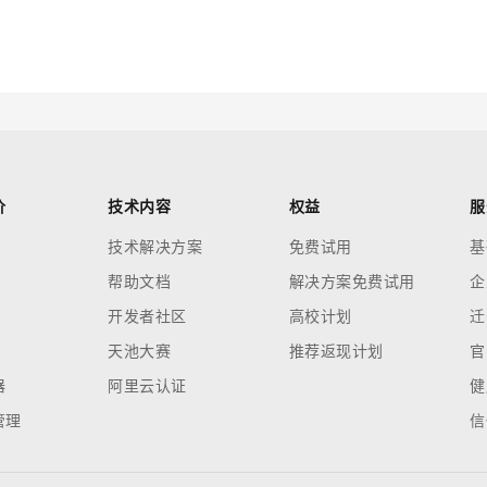
云端极速 AI 
新一代 AI 视频生成模型，深度适配广告营销等场景
AI Native 的算法工程平台，一站式完成建模、训练、推理服务部署
AI 应用
10分钟微调：让0.6B模型媲美235B模
多模态数据信
型
依托云原生高可用架构,实现Dify私有化部署
用1%尺寸在特定领域达到大模型90%以上效果
一个 AI 助手
超强辅助，Bol
价
技术内容
权益
服
即刻拥有 DeepSeek-R1 满血版
在企业官网、通讯软件中为客户提供 AI 客服
技术解决方案
免费试用
基
多种方案随心选，轻松解锁专属 DeepSeek
帮助文档
解决方案免费试用
企
开发者社区
高校计划
迁
天池大赛
推荐返现计划
官
器
阿里云认证
健
管理
信