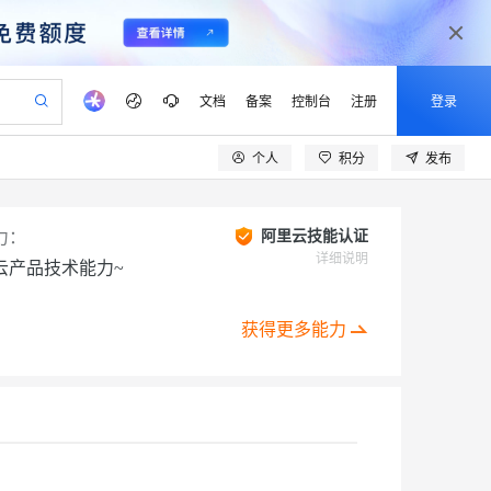
文档
备案
控制台
注册
登录
个人
积分
发布
验
作计划
器
AI 活动
专业服务
服务伙伴合作计划
开发者社区
加入我们
产品动态
服务平台百炼
阿里云 OPC 创新助力计划
一站式生成采购清单，支持单品或批量购买
io：打造专属 AI 语音助手
S产品伙伴计划（繁花）
峰会
CS
造的大模型服务与应用开发平台
一句话生成原生可编辑精美 PPT 文稿
AI 生产力先锋
Al MaaS 服务伙伴赋能合作
域名
博文
Careers
力：
阿里云技能认证
至高可申请百万元
Qwen3.8-Max 模型上线
开启高性价比 AI 编程新体验
弹性可伸缩的云计算服务
Qwen-Audio-3.0-Realtime 端到端实时语音角色扮演
输入一句话想法, 轻松生成专业的 PPT
先锋实践拓展 AI 生产力的边界
详细说明
云产品技术能力~
Token 补贴，五大权
计划
海大会
伙伴信用分合作计划
商标
问答
社会招聘
益加速 OPC 成功
eek-V4-Pro
SS
一键部署幻兽帕鲁游戏服务器
飞天发布时刻
HOT
Open Search 向量检索版支
划
备案
电子书
校园招聘
pSeek-V4-Pro
视频创作，一键激活电商全链路生产力
稳定、安全、高性价比、高性能的云存储服务
一键购买专属联机服务器，轻松开启游戏
所见，即是所愿
持视频检索 Pipeline 功能
获得更多能力
更多支持
划
公司注册
镜像站
视频生成
语音识别与合成
专属 QwenPaw
漫剧工坊：一站式动画创作平台
AI 实训营
HOT
应用身份服务 (IDaaS)
合作伙伴培训与认证
划
上云迁移
站生成，高效打造优质广告素材
全接入的云上超级电脑
从聊天伙伴进化为能主动干活的本地数字员工
快速生产连贯的高质量长漫剧
从基础到进阶，Agent 创客手把手教你
OpenClaw 管理能力上线
lScope
我要反馈
e-1.1-T2V
Qwen3-TTS-Flash
查询合作伙伴
n Alibaba Cloud ISV 合作
代维服务
建企业门户网站
10 分钟搭建微信、支付宝小程序
MaxCompute MaxFrame 提
创新加速
ope
登录合作伙伴管理后台
我要建议
站，无忧落地极速上线
以可视化方式快速构建移动和 PC 门户网站
国内短信简单易用，安全可靠，秒级触达，全球覆盖200+国家和地区。
高效部署网站，快速应用到小程序
供自动弹性内存功能
畅细腻的高质量视频
离线语音合成大模型，多语言方言自适应，低延迟高稳定