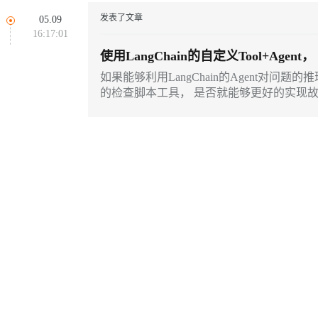
同享
万小智 AI 建站低至 15元/月
Qoder CN
AI 短剧/漫剧
云原生数据库 
快递物流查询
WordPress
成为服务伙
高校合作
发表了文章
05.09
Deepseek-v4-pro
HappyHors
点，立即开启云上创新
覆盖公网/内网、递归/权威、移动APP等全场景解析服务
送.CN域名，送备案服务码
基于千问大模型等，支持代码智能生成、研发智能问答
AI助力短剧
16:17:01
Ubuntu
服务生态伙伴
云工开物
企业应用
Works
Night Plan 支持 Qwen 3.8-Max
云原生大数据计算服务 MaxCompute
AI 办公
容器服务 Kub
NEW
使用LangChain的自定义Tool+Age
态智能体模型
旗舰 MoE 大模型，百万上下文与顶尖推理能力
图生视频，流
Red Hat
30+ 款产品免费体验
Data Agent 驱动的一站式 Data+AI 开发治理平台
夜间 5 折，Qwen/Meoo/TokenPlan 客户专享
面向分析的企业级SaaS模式云数据仓库
AI智能应用
提供一站式管
科研合作
如果能够利用LangChain的Agent对问
ERP
堂（旗舰版）
SUSE
的检查脚本工具， 是否就能够更好的实现
GLM-5.2
Wan2.7-T
智能客服
CRM
防护产品
2个月
自动承接线索
建站小程序
视觉 Coding、空间感知、多模态思考等全面升级
1M上下文，专为长程任务能力而生
OA 办公系统
力提升
财税管理
模板建站
AI 应用构建
大模型原生
400电话
定制建站
方案
广告营销
模板小程序
Qoder
大模型服务平台百炼-应用模版
HOT
NEW
面向真实软件
个人版上线、团队版降价；千问3.8-Max首发发尝鲜
丰富多元化的应用模版和解决方案
定制小程序
万有无界
大模型服务平台百炼-智能体
APP 开发
的模型效果
灵活可视化地构建企业级 Agent
建站系统
秒悟
人工智能平台 PAI