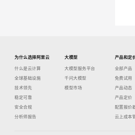
迁移与运维管理
大模型解决方案
专有云
快速部署 Dify，高效搭建 
10 分钟在聊天系统中增加
为什么选择阿里云
大模型
产品和定
什么是云计算
大模型服务平台
全部产品
全球基础设施
千问大模型
免费试用
技术领先
模型市场
产品动态
稳定可靠
产品定价
安全合规
配置报价
分析师报告
云上成本