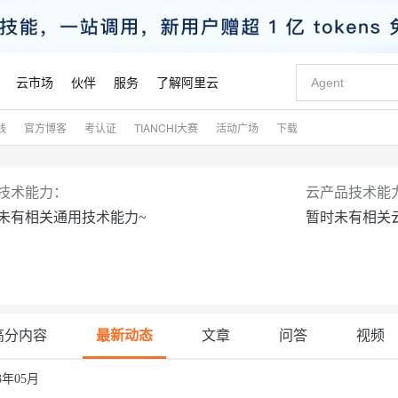
云市场
伙伴
服务
了解阿里云
践
官方博客
考认证
TIANCHI大赛
活动广场
下载
AI 特惠
数据与 API
成为产品伙伴
企业增值服务
最佳实践
价格计算器
AI 场景体
基础软件
产品伙伴合
阿里云认证
市场活动
配置报价
大模型
自助选配和估算价格
新方式
睿译宝，AI翻译排版一步到位
智启 AI 普惠权益
产品生态集成认证中心
企业支持计划
云上春晚
域名与网站
千问官方 MaaS 平台，为开发者和 Agent 而生，新用户赠送 1 亿 + tokens 额度
Qwen Aud
AI Coding
阿里云Maa
2026 阿里云
云服务器 E
为企业打
数据集
Windows
大模型认证
模型
NEW
NEW
技术能力：
云产品技术能
交付可用成果
值低价云产品抢先购
上传文档即自动完成翻译和格式还原
至高享 1亿+免费 tokens，加速 Al 应用落地
提供智能易用的域名与建站服务
智能编程，一键
安全可靠、
未有相关通用技术能力~
暂时未有相关
产品生态伙伴
专家技术服务
云上奥运之旅
弹性计算合作
阿里云中企出
手机三要素
宝塔 Linux
全部认证
价格优势
有专属领域专家
GLM-5.2：长任务时代开源旗舰模型
阿里云 OPC 创新助力计划
千问大模型
即刻拥有 DeepS
AI 电商营销
对象存储 O
大模型
产品生态伙伴工作台
企业增值服务台
云栖战略参考
云存储合作计
云栖大会
身份实名认证
CentOS
训练营
推动算力普惠，释放技术红利
最高返9万
多领域专家智能体,一键组建 AI 虚拟交付团队
快速构建应用程序和网站，即刻迈出上云第一步
至高百万元 Token 补贴，加速一人公司成长
多元化、高性能、安全可靠的大模型服务
真正可用的 1M 上下文,一次完成代码全链路开发
轻松解锁专属 Dee
从图文生成到
云上的中国
数据库合作计
活动全景
短信
Docker
图片和
站式影视创作平台
Hermes Agent，打造自进化智能体
Token Plan 模型订阅计划
数字证书管理服务（原SSL证书）
5 分钟轻松部署
AI 广告创作
无影云电脑
企业成长
NEW
信息公告
看见新力量
云网络合作计
OCR 文字识别
JAVA
证享300元代金券
可视化编排打通从文字构思到成片全链路闭环
全托管，含MySQL、PostgreSQL、SQL Server、MariaDB多引擎
自主进化，持久记忆，越用越聪明
Qwen3.8-Max 首发尝鲜，限时加量 10 倍，夜间低至2折
实现全站HTTPS，呈现可信的WEB访问
图文、视频一
随时随地安
魔搭 Mode
高分内容
最新动态
文章
问答
视频
Kimi-K3
HappyHors
NEW
loud
服务实践
官网公告
金融模力时刻
Salesforce O
版
发票查验
全能环境
Claude Code + GStack 打造工程团队
千问办公，限时限量积分加倍
Qoder
低代码高效构
AI 建站
短信服务
型
NEW
作计划
计划
创新中心
魔搭 ModelSc
健康状态
理服务
让AI从“聊天伙伴”进化为能干活的“数字员工”
安装技能 GStack，拥有专属 AI 工程团队
你的AI工作搭子，覆盖日常办公高频场景
面向真实软件的智能体编程平台
0 代码专业建
23年05月
客户案例
天气预报查询
操作系统
Kimi 最新旗舰模型，长程编程与推理利器
让文字生成流
态合作计划