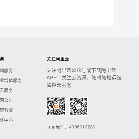
应用创作平台
多模态内容创作工具，已接入 DeepSeek
息提取
与 AI 智能体进行实时音视频通话
从文本、图片、视频中提取结构化的属性信息
构建支持视频理解的 AI 音视频实时通话应用
t.diy 一步搞定创意建站
构建大模型应用的安全防护体系
务
关注阿里云
通过自然语言交互简化开发流程,全栈开发支持
通过阿里云安全产品对 AI 应用进行安全防护
关注阿里云公众号或下载阿里云
础服务
APP，关注云资讯，随时随地运维
业增值服务
管控云服务
云服务
网公告
康看板
任中心
联系我们：4008013260