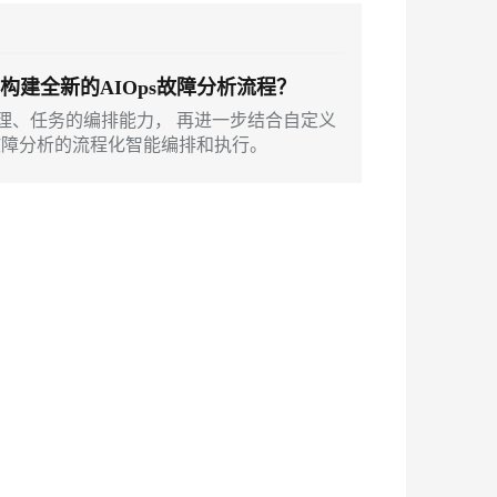
安全
我要投诉
PolarDB
上云场景组合购
Milvus 弹性伸缩功能新增节
伴
e-1.1-I2V
Cosyvoice-V3-Flash
漫剧创作，剧本、分镜、视频高效生成
100%兼容MySQL、PostgreSQL，兼容Oracle，支持集中和分布式
覆盖90%+业务场景，专享组合折扣价
点支持范围
VPN
ernetes 版 ACK
云聚AI 严选权益
nt， 构建全新的AIOps故障分析流程？
AI 原生数据库服务发布
SSL 证书
畅自然，细节丰富
高表现力语音合成大模型，语音克隆听感自然
，一键激活高效办公新体验
理容器应用的 K8s 服务
精选AI产品，从模型到应用全链提效
Agent 数据网关
题的推理、任务的编排能力， 再进一步结合自定义
堡垒机
故障分析的流程化智能编排和执行。
2V
Fun-ASR
AI 用量加速计划
云原生数据库 PolarDB
防火墙
、识别商机，让客服更高效、服务更出色。
新老同享，达量后返
Agentic Database 发布
文戏情感细腻自然，动作戏激烈拳拳到肉，实现更强表演能力
支持中英文自由切换，具备更强的噪声鲁棒性
主机安全
AI 应用及服务市场
应用
AI 应用
千问办公
NEW
大模型
的智能体编程平台
一站式AI生产力平台
自然语言处理
伶鹊
企业级人与Agent协作平台，接入和调度多个数字员工
智能客服平台，对话机器人、对话分析、智能外呼
数据标注
大模型服务平台百炼 - 全妙
机器学习