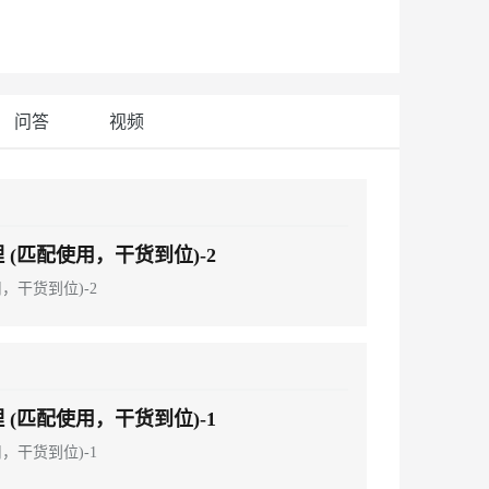
安全
我要投诉
e-1.1-I2V
Cosyvoice-V3-Flash
PolarDB
上云场景组合购
伴
Qoder CN V1.7.0 发布
漫剧创作，剧本、分镜、视频高效生成
100%兼容MySQL、PostgreSQL，兼容Oracle，支持集中和分布式
覆盖90%+业务场景，专享组合折扣价
畅自然，细节丰富
高表现力语音合成大模型，语音克隆听感自然
VPN
ernetes 版 ACK
云聚AI 严选权益
云安全中心 AI BAS 智能自动
SSL 证书
2V
Fun-ASR
，一键激活高效办公新体验
理容器应用的 K8s 服务
精选AI产品，从模型到应用全链提效
化模拟渗透攻击产品发布
问答
视频
文戏情感细腻自然，动作戏激烈拳拳到肉，实现更强表演能力
支持中英文自由切换，具备更强的噪声鲁棒性
堡垒机
AI 用量加速计划
DataWorks ChatBI 会话支持
防火墙
、识别商机，让客服更高效、服务更出色。
新老同享，达量后返
上传临时文件分析
主机安全
应用
 (匹配使用，干货到位)-2
千问办公
NEW
AI 应用及服务市场
的智能体编程平台
一站式AI生产力平台
用，干货到位)-2
AI 应用
伶鹊
企业级人与Agent协作平台，接入和调度多个数字员工
智能客服平台，对话机器人、对话分析、智能外呼
大模型
大模型服务平台百炼 - 全妙
自然语言处理
应用创作平台
多模态内容创作工具，已接入 DeepSeek
 (匹配使用，干货到位)-1
数据标注
用，干货到位)-1
机器学习