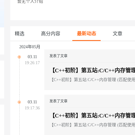
暂无个人介绍
Deepseek-v4-pro
HappyHors
同享
万小智 AI 建站低至 15元/月
Qoder CN
AI 短剧/漫剧
云原生数据库 
快递物流查询
WordPress
成为服务伙
高校合作
点，立即开启云上创新
覆盖公网/内网、递归/权威、移动APP等全场景解析服务
送.CN域名，送备案服务码
基于千问大模型等，支持代码智能生成、研发智能问答
AI助力短剧
态智能体模型
旗舰 MoE 大模型，百万上下文与顶尖推理能力
图生视频，流
Ubuntu
服务生态伙伴
云工开物
企业应用
Works
Night Plan 支持 Qwen 3.8-Max
云原生大数据计算服务 MaxCompute
AI 办公
容器服务 Kub
NEW
GLM-5.2
Wan2.7-T
Red Hat
30+ 款产品免费体验
Data Agent 驱动的一站式 Data+AI 开发治理平台
夜间 5 折，Qwen/Meoo/TokenPlan 客户专享
面向分析的企业级SaaS模式云数据仓库
AI智能应用
提供一站式管
科研合作
精选
高分内容
最新动态
文章
视觉 Coding、空间感知、多模态思考等全面升级
1M上下文，专为长程任务能力而生
ERP
堂（旗舰版）
SUSE
智能客服
CRM
2024年05月
防护产品
2个月
自动承接线索
建站小程序
发表了文章
OA 办公系统
AI 应用构建
大模型原生
03.11
19:26:17
力提升
财税管理
模板建站
【C++初阶】第五站:C/C++内存管理
Qoder
大模型服务平台百炼-应用模版
HOT
NEW
面向真实软件
个人版上线、团队版降价；千问3.8-Max首发发尝鲜
丰富多元化的应用模版和解决方案
400电话
定制建站
【C++初阶】第五站:C/C++内存管理 (匹配使
万有无界
大模型服务平台百炼-智能体
方案
广告营销
模板小程序
的模型效果
灵活可视化地构建企业级 Agent
定制小程序
发表了文章
03.11
秒悟
人工智能平台 PAI
19:17:36
APP 开发
云端极速 AI 
新一代 AI 视频生成模型，深度适配广告营销等场景
AI Native 的算法工程平台，一站式完成建模、训练、推理服务部署
【C++初阶】第五站:C/C++内存管理
建站系统
【C++初阶】第五站:C/C++内存管理 (匹配使