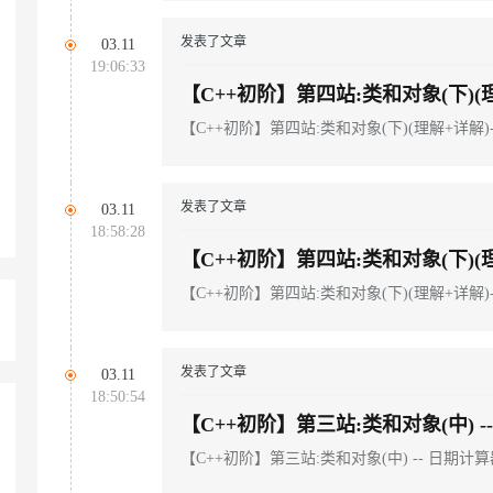
发表了文章
03.11
AI 应用
10分钟微调：让0.6B模型媲美235B模
多模态数据信
19:06:33
型
依托云原生高可用架构,实现Dify私有化部署
【C++初阶】第四站:类和对象(下)(理
用1%尺寸在特定领域达到大模型90%以上效果
一个 AI 助手
超强辅助，Bol
【C++初阶】第四站:类和对象(下)(理解+详解)-
即刻拥有 DeepSeek-R1 满血版
在企业官网、通讯软件中为客户提供 AI 客服
多种方案随心选，轻松解锁专属 DeepSeek
发表了文章
03.11
18:58:28
【C++初阶】第四站:类和对象(下)(理
【C++初阶】第四站:类和对象(下)(理解+详解)-
发表了文章
03.11
18:50:54
【C++初阶】第三站:类和对象(中) -
【C++初阶】第三站:类和对象(中) -- 日期计