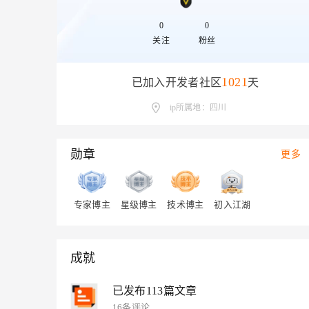
存储
天池大赛
Qwen3.7-Plus
云解析DNS
解决方案免费试用 新老
电子合同
最高领取价值200元试用
能看、能想、能动手的多模
安全
0
0
网络与CDN
AI 算法大赛
畅捷通
关注
粉丝
大数据开发治理平台 Data
AI 产品 免费试用
网络
安全
云开发大赛
Qwen3-VL-Plus
Tableau 订阅
1亿+ 大模型 tokens 和 
可观测
入门学习赛
1021
已加入开发者社区
天
中间件
AI空中课堂在线直播课
云防火墙
140+云产品 免费试用
上云与迁云
ip所属地：四川
云原生的云上边界网络安全
产品新客免费试用，最长1
数据库
生态解决方案
大模型服务
企业出海
大模型ACA认证体验
大数据计算
助力企业全员 AI 认知与能
勋章
行业生态解决方案
更多
千问AI平台-Token Plan
政企业务
媒体服务
开发者生态解决方案
企业服务与云通信
千问AI平台-模型体验
AI 开发和 AI 应用解决
专家博主
星级博主
技术博主
初入江湖
在线体验全尺寸、多种模态
域名与网站
Happy 系列大模型
终端用户计算
成就
Serverless
已发布113篇文章
开发工具
16条评论