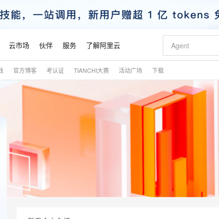
云市场
伙伴
服务
了解阿里云
践
官方博客
考认证
TIANCHI大赛
活动广场
下载
AI 特惠
数据与 API
成为产品伙伴
企业增值服务
最佳实践
价格计算器
AI 场景体
基础软件
产品伙伴合
阿里云认证
市场活动
配置报价
大模型
自助选配和估算价格
步到位
智启 AI 普惠权益
产品生态集成认证中心
企业支持计划
云上春晚
域名与网站
Qwen Audio：打造专属 AI 语音助手
千问官方 MaaS 平台，为开发者和 Agent 而生，新用户赠送 1 亿 + tokens 额度
一句话生成原生
AI Coding
阿里云Maa
2026 阿里云
云服务器 E
为企业打
数据集
Windows
大模型认证
模型
NEW
NEW
格式还原
值低价云产品抢先购
至高享 1亿+免费 tokens，加速 Al 应用落地
提供智能易用的域名与建站服务
Qwen-Audio-3.0-Realtime 端到端实时语音角色扮演
输入一句话想法,
智能编程，一键
安全可靠、
产品生态伙伴
专家技术服务
云上奥运之旅
弹性计算合作
阿里云中企出
手机三要素
宝塔 Linux
全部认证
价格优势
开源旗舰模型
即刻拥有 DeepSeek-V4-Pro
阿里云 OPC 创新助力计划
千问大模型
一键部署幻兽
AI 电商营销
对象存储 O
大模型
产品生态伙伴工作台
企业增值服务台
云栖战略参考
云存储合作计
云栖大会
身份实名认证
CentOS
训练营
推动算力普惠，释放技术红利
最高返9万
真正可用的 1M 上下文,一次完成代码全链路开发
快速构建应用程序和网站，即刻迈出上云第一步
轻松解锁专属 DeepSeek-V4-Pro
至高百万元 Token 补贴，加速一人公司成长
多元化、高性能、安全可靠的大模型服务
一键购买专属
从图文生成到
云上的中国
数据库合作计
活动全景
短信
Docker
图片和
自进化智能体
5 分钟轻松部署专属 QwenPaw
Token Plan 模型订阅计划
数字证书管理服务（原SSL证书）
高效搭建 AI
AI 广告创作
无影云电脑
企业成长
NEW
HOT
信息公告
看见新力量
云网络合作计
OCR 文字识别
JAVA
越聪明
证享300元代金券
全托管，含MySQL、PostgreSQL、SQL Server、MariaDB多引擎
Qwen3.8-Max 首发尝鲜，限时加量 10 倍，夜间低至2折
实现全站 HTTPS，呈现可信的 Web 访问
从聊天伙伴进化为能主动干活的本地数字员工
图文、视频一
随时随地安
魔搭 Mode
Kimi-K3
HappyHors
NEW
loud
服务实践
官网公告
金融模力时刻
Salesforce O
版
发票查验
全能环境
Claude Code + GStack 打造工程团队
千问办公，限时限量积分加倍
Qoder
低代码高效构
AI 建站
短信服务
型
NEW
作计划
Kimi 最新旗舰模型，长程编程与推理利器
让文字生成流
计划
创新中心
魔搭 ModelSc
健康状态
理服务
让AI从“聊天伙伴”进化为能干活的“数字员工”
安装技能 GStack，拥有专属 AI 工程团队
你的AI工作搭子，覆盖日常办公高频场景
面向真实软件的智能体编程平台
0 代码专业建
客户案例
天气预报查询
操作系统
态合作计划