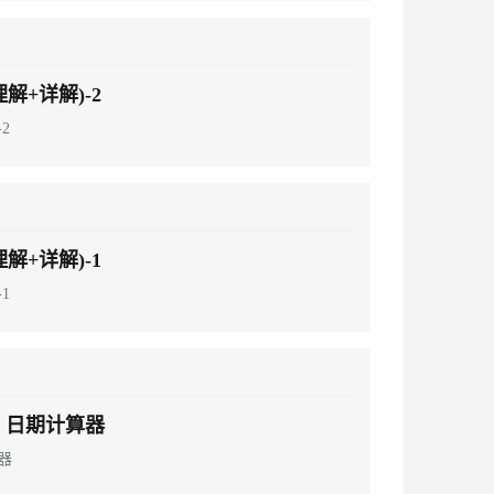
息提取
与 AI 智能体进行实时音视频通话
从文本、图片、视频中提取结构化的属性信息
构建支持视频理解的 AI 音视频实时通话应用
解+详解)-2
t.diy 一步搞定创意建站
构建大模型应用的安全防护体系
2
通过自然语言交互简化开发流程,全栈开发支持
通过阿里云安全产品对 AI 应用进行安全防护
解+详解)-1
1
- 日期计算器
算器