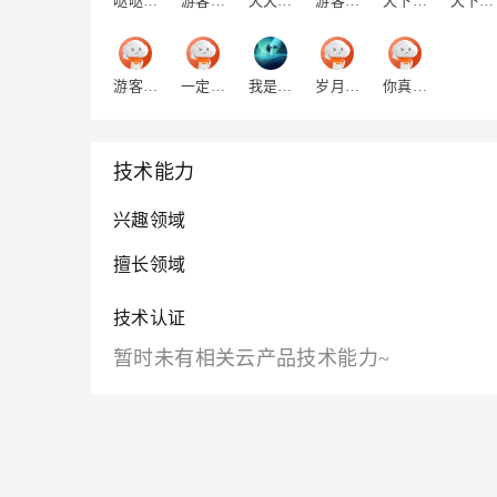
哒哒哒哒哒哒
游客l5li46qxe6l6i
天天学习11
游客7jg3falezzovc
天下第一二
天下无敌呀
游客xmzk4wca6uprq
一定加油呀
我是快乐的嘟嘟
岁月如酒
你真的不认识我了
技术能力
兴趣领域
擅长领域
技术认证
暂时未有相关云产品技术能力~