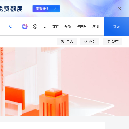
文档
备案
控制台
注册
登录
个人
积分
发布
验
作计划
器
AI 活动
专业服务
服务伙伴合作计划
开发者社区
加入我们
产品动态
服务平台百炼
阿里云 OPC 创新助力计划
一站式生成采购清单，支持单品或批量购买
可编辑精美 PPT 文稿
S产品伙伴计划（繁花）
峰会
CS
造的大模型服务与应用开发平台
Agency Agents：拥有专属领域专家
AI 生产力先锋
Al MaaS 服务伙伴赋能合作
域名
博文
Careers
PolarDB Agentic Database
至高可申请百万元
 轻松生成专业的 PPT
开启高性价比 AI 编程新体验
弹性可伸缩的云计算服务
先锋实践拓展 AI 生产力的边界
发布
多领域专家智能体,一键组建 AI 虚拟交付团队
Token 补贴，五大权
计划
海大会
伙伴信用分合作计划
商标
问答
社会招聘
益加速 OPC 成功
帕鲁游戏服务器
SS
HappyHorse 打造一站式影视创作平台
飞天发布时刻
HOT
秒悟 Meoo CLI 支持一键部
划
备案
电子书
校园招聘
联机服务器，轻松开启游戏
视频创作，一键激活电商全链路生产力
稳定、安全、高性价比、高性能的云存储服务
所见，即是所愿
署项目至阿里云账号
可视化编排打通从文字构思到成片全链路闭环
更多支持
划
公司注册
镜像站
视频生成
语音识别与合成
 智能体与工作流应用
漫剧工坊：一站式动画创作平台
AI 实训营
Flink OSS 支持
合作伙伴培训与认证
划
上云迁移
站生成，高效打造优质广告素材
全接入的云上超级电脑
通过阿里云百炼高效搭建AI应用,助力高效开发
快速生产连贯的高质量长漫剧
从基础到进阶，Agent 创客手把手教你
AssumeRole 角色自定义
lScope
我要反馈
e-1.1-T2V
Qwen3-TTS-Flash
查询合作伙伴
n Alibaba Cloud ISV 合作
代维服务
建企业门户网站
10 分钟搭建微信、支付宝小程序
百炼 Qwen3.7-Flash 系列模
畅细腻的高质量视频
离线语音合成大模型，多语言方言自适应，低延迟高稳定
创新加速
ope
登录合作伙伴管理后台
我要建议
站，无忧落地极速上线
以可视化方式快速构建移动和 PC 门户网站
国内短信简单易用，安全可靠，秒级触达，全球覆盖200+国家和地区。
高效部署网站，快速应用到小程序
型发布