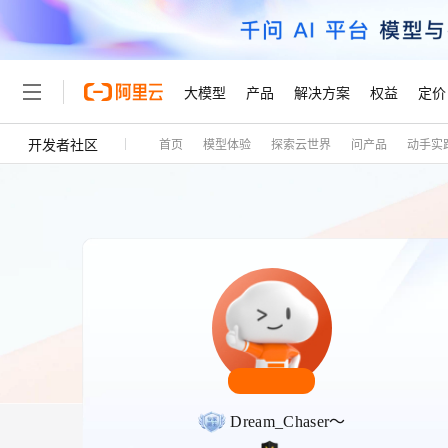
大模型
产品
解决方案
权益
定价
开发者社区
首页
模型体验
探索云世界
问产品
动手实
大模型
产品
解决方案
权益
定价
云市场
伙伴
服务
了解阿里云
精选产品
精选解决方案
普惠上云
产品定价
精选商城
成为销售伙伴
售前咨询
为什么选择阿里云
千问AI平台
了解云产品的定价详情
大模型服务平台百炼
睿译宝，AI翻译排版一
普惠上云 官方力荐
分销伙伴
在线服务
网站建设
什么是云计算
大
大模型服务与应用平台
上传文档即自动完成翻译和
云服务器38元/年起，超
咨询伙伴
多端小程序
技术领先
云上成本管理
售后服务
轻量应用服务器
GLM-5.2：长任务时代
官方推荐返现计划
大模型
精选产品
精选解决方案
Salesforce 国际版订阅
稳定可靠
管理和优化成本
推荐新用户得奖励，单订单
销售伙伴合作计划
自助服务
友盟天域
安全合规
人工智能与机器学习
AI
文本生成
云数据库 RDS
Hermes Agent，打造
云工开物
无影生态合作计划
在线服务
观测云
分析师报告
自主进化，持久记忆，越用
高校专属算力普惠，学生认
计算
互联网应用开发
Qwen3.8-Max
HOT
Salesforce On Alibaba C
工单服务
Tuya 物联网平台阿里云
研究报告与白皮书
人工智能平台 PAI
快速拥有专属 OpenClaw
大模
Consulting Partner 合
大数据
容器
智能体时代全能旗舰模型
免费试用
短信专区
Dream_Chaser～
一站式AI开发、训练和推
蓝凌 OA
AI 大模型销售与服务生
现代化应用