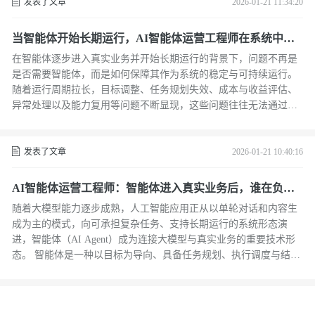
发表了文章
2026-01-21 11:34:20
当智能体开始长期运行，AI智能体运营工程师在系统中负
责哪些关键决策？
在智能体逐步进入真实业务并开始长期运行的背景下，问题不再是
是否需要智能体，而是如何保障其作为系统的稳定与可持续运行。
随着运行周期拉长，目标调整、任务规划失效、成本与收益评估、
异常处理以及能力复用等问题不断显现，这些问题往往无法通过一
次性开发或模型训练解决。 在此过程中AI智能体运营工程师承担着
关键的系统决策职责，其核心工作并非持续开发新功能，而是在智
能体生命周期的多个关键节点上，对目标边界、执行路径、运行价
发表了文章
2026-01-21 10:40:16
值和风险进行判断与调整。通过这些系统层面的决策，运营工程师
保障智能体从短期试验走向长期可用，避免因失控、低效或高成本
AI智能体运营工程师：智能体进入真实业务后，谁在负责
而被淘汰。该角色的价值体现在对智能体整体运行质量的把控，是
系统的长期运行？
随着大模型能力逐步成熟，人工智能应用正从以单轮对话和内容生
智能体实现规模化
成为主的模式，向可承担复杂任务、支持长期运行的系统形态演
进，智能体（AI Agent）成为连接大模型与真实业务的重要技术形
态。 智能体是一种以目标为导向、具备任务规划、执行调度与结果
反馈能力的系统结构，更强调多步骤任务处理、工具与系统调用以
及基于结果的持续调整，因而适合嵌入真实业务流程并长期运行。
在此过程中，运行稳定性、目标边界、异常处理与效果评估等问题