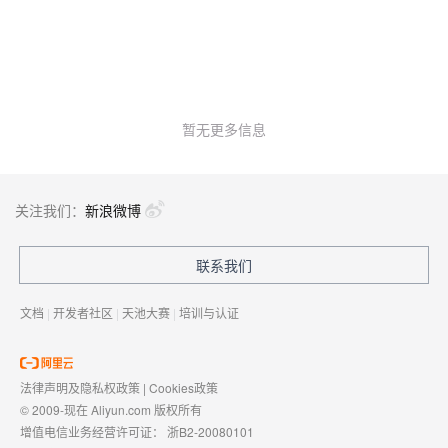
逐步显现，催生了AI智能体运营工程师这一角色。该角色关注智能
体的长期可持续运行，并通过流程化、可编排方式（如“扣子”实
践）推动人工智能能力向实际生产力转化。
暂无更多信息
关注我们：
新浪微博
联系我们
文档
|
开发者社区
|
天池大赛
|
培训与认证
法律声明及隐私权政策
|
Cookies政策
© 2009-现在 Aliyun.com 版权所有
增值电信业务经营许可证：
浙B2-20080101