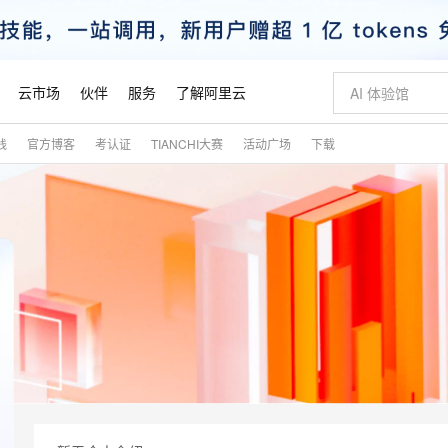
云市场
伙伴
服务
了解阿里云
践
官方博客
考认证
TIANCHI大赛
活动广场
下载
AI 特惠
数据与 API
成为产品伙伴
企业增值服务
最佳实践
价格计算器
AI 场景体
基础软件
产品伙伴合
阿里云认证
市场活动
配置报价
大模型
自助选配和估算价格
新方式
睿译宝，AI翻译排版一步到位
智启 AI 普惠权益
产品生态集成认证中心
企业支持计划
云上春晚
域名与网站
千问官方 MaaS 平台，为开发者和 Agent 而生，新用户赠送 1 亿 + tokens 额度
Qwen Aud
AI Coding
阿里云Maa
2026 阿里云
云服务器 E
为企业打
数据集
Windows
大模型认证
模型
NEW
NEW
交付可用成果
值低价云产品抢先购
上传文档即自动完成翻译和格式还原
至高享 1亿+免费 tokens，加速 Al 应用落地
提供智能易用的域名与建站服务
智能编程，一键
安全可靠、
产品生态伙伴
专家技术服务
云上奥运之旅
弹性计算合作
阿里云中企出
手机三要素
宝塔 Linux
全部认证
价格优势
有专属领域专家
GLM-5.2：长任务时代开源旗舰模型
阿里云 OPC 创新助力计划
千问大模型
即刻拥有 DeepS
AI 电商营销
对象存储 O
大模型
产品生态伙伴工作台
企业增值服务台
云栖战略参考
云存储合作计
云栖大会
身份实名认证
CentOS
训练营
推动算力普惠，释放技术红利
最高返9万
多领域专家智能体,一键组建 AI 虚拟交付团队
快速构建应用程序和网站，即刻迈出上云第一步
至高百万元 Token 补贴，加速一人公司成长
多元化、高性能、安全可靠的大模型服务
真正可用的 1M 上下文,一次完成代码全链路开发
轻松解锁专属 Dee
从图文生成到
云上的中国
数据库合作计
活动全景
短信
Docker
图片和
站式影视创作平台
Hermes Agent，打造自进化智能体
Token Plan 模型订阅计划
数字证书管理服务（原SSL证书）
5 分钟轻松部署
AI 广告创作
无影云电脑
企业成长
NEW
信息公告
看见新力量
云网络合作计
OCR 文字识别
JAVA
证享300元代金券
可视化编排打通从文字构思到成片全链路闭环
全托管，含MySQL、PostgreSQL、SQL Server、MariaDB多引擎
自主进化，持久记忆，越用越聪明
Qwen3.8-Max 首发尝鲜，限时加量 10 倍，夜间低至2折
实现全站HTTPS，呈现可信的WEB访问
图文、视频一
随时随地安
魔搭 Mode
Kimi-K3
HappyHors
NEW
loud
服务实践
官网公告
金融模力时刻
Salesforce O
版
发票查验
全能环境
Claude Code + GStack 打造工程团队
千问办公，限时限量积分加倍
Qoder
低代码高效构
AI 建站
短信服务
型
NEW
作计划
Kimi 最新旗舰模型，长程编程与推理利器
让文字生成流
计划
创新中心
魔搭 ModelSc
健康状态
理服务
让AI从“聊天伙伴”进化为能干活的“数字员工”
安装技能 GStack，拥有专属 AI 工程团队
你的AI工作搭子，覆盖日常办公高频场景
面向真实软件的智能体编程平台
0 代码专业建
客户案例
天气预报查询
操作系统
态合作计划