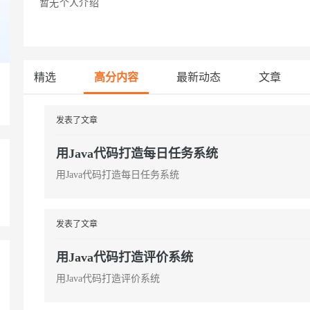
暂无个人介绍
Deepseek-v4-pro
HappyHors
同享
万小智 AI 建站低至 15元/月
Qoder CN
AI 短剧/漫剧
云原生数据库 
快递物流查询
WordPress
成为服务伙
高校合作
点，立即开启云上创新
覆盖公网/内网、递归/权威、移动APP等全场景解析服务
送.CN域名，送备案服务码
基于千问大模型等，支持代码智能生成、研发智能问答
AI助力短剧
态智能体模型
旗舰 MoE 大模型，百万上下文与顶尖推理能力
图生视频，流
Ubuntu
服务生态伙伴
云工开物
企业应用
Works
Night Plan 支持 Qwen 3.8-Max
云原生大数据计算服务 MaxCompute
AI 办公
容器服务 Kub
NEW
GLM-5.2
Wan2.7-T
Red Hat
30+ 款产品免费体验
Data Agent 驱动的一站式 Data+AI 开发治理平台
夜间 5 折，Qwen/Meoo/TokenPlan 客户专享
面向分析的企业级SaaS模式云数据仓库
AI智能应用
提供一站式管
科研合作
精选
高分内容
最新动态
文章
视觉 Coding、空间感知、多模态思考等全面升级
1M上下文，专为长程任务能力而生
ERP
堂（旗舰版）
SUSE
智能客服
CRM
防护产品
2个月
自动承接线索
发表了文章
建站小程序
OA 办公系统
AI 应用构建
大模型原生
用Java代码打造每日任务系统
力提升
财税管理
模板建站
Qoder
大模型服务平台百炼-应用模版
HOT
NEW
用Java代码打造每日任务系统
面向真实软件
个人版上线、团队版降价；千问3.8-Max首发发尝鲜
丰富多元化的应用模版和解决方案
400电话
定制建站
万有无界
大模型服务平台百炼-智能体
方案
广告营销
模板小程序
的模型效果
灵活可视化地构建企业级 Agent
发表了文章
定制小程序
秒悟
人工智能平台 PAI
APP 开发
用Java代码打造评价系统
云端极速 AI 
新一代 AI 视频生成模型，深度适配广告营销等场景
AI Native 的算法工程平台，一站式完成建模、训练、推理服务部署
用Java代码打造评价系统
建站系统