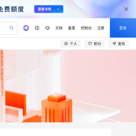
文档
备案
控制台
注册
登录
个人
积分
发布
验
作计划
器
AI 活动
专业服务
服务伙伴合作计划
开发者社区
加入我们
产品动态
服务平台百炼
阿里云 OPC 创新助力计划
一站式生成采购清单，支持单品或批量购买
io：打造专属 AI 语音助手
S产品伙伴计划（繁花）
峰会
CS
造的大模型服务与应用开发平台
一句话生成原生可编辑精美 PPT 文稿
AI 生产力先锋
Al MaaS 服务伙伴赋能合作
域名
博文
Careers
至高可申请百万元
Qwen3.8-Max 模型上线
开启高性价比 AI 编程新体验
弹性可伸缩的云计算服务
Qwen-Audio-3.0-Realtime 端到端实时语音角色扮演
输入一句话想法, 轻松生成专业的 PPT
先锋实践拓展 AI 生产力的边界
Token 补贴，五大权
计划
海大会
伙伴信用分合作计划
商标
问答
社会招聘
益加速 OPC 成功
eek-V4-Pro
SS
一键部署幻兽帕鲁游戏服务器
飞天发布时刻
HOT
Open Search 向量检索版支
划
备案
电子书
校园招聘
pSeek-V4-Pro
视频创作，一键激活电商全链路生产力
稳定、安全、高性价比、高性能的云存储服务
一键购买专属联机服务器，轻松开启游戏
所见，即是所愿
持视频检索 Pipeline 功能
更多支持
划
公司注册
镜像站
视频生成
语音识别与合成
专属 QwenPaw
漫剧工坊：一站式动画创作平台
AI 实训营
HOT
应用身份服务 (IDaaS)
合作伙伴培训与认证
划
上云迁移
站生成，高效打造优质广告素材
全接入的云上超级电脑
从聊天伙伴进化为能主动干活的本地数字员工
快速生产连贯的高质量长漫剧
从基础到进阶，Agent 创客手把手教你
OpenClaw 管理能力上线
lScope
我要反馈
e-1.1-T2V
Qwen3-TTS-Flash
查询合作伙伴
n Alibaba Cloud ISV 合作
代维服务
建企业门户网站
10 分钟搭建微信、支付宝小程序
MaxCompute MaxFrame 提
畅细腻的高质量视频
离线语音合成大模型，多语言方言自适应，低延迟高稳定
创新加速
ope
登录合作伙伴管理后台
我要建议
站，无忧落地极速上线
以可视化方式快速构建移动和 PC 门户网站
国内短信简单易用，安全可靠，秒级触达，全球覆盖200+国家和地区。
高效部署网站，快速应用到小程序
供自动弹性内存功能