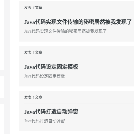
发表了文章
AI 应用
10分钟微调：让0.6B模型媲美235B模
多模态数据信
Java代码实现文件传输的秘密居然被我发现了
型
依托云原生高可用架构,实现Dify私有化部署
用1%尺寸在特定领域达到大模型90%以上效果
Java代码实现文件传输的秘密居然被我发现了
一个 AI 助手
超强辅助，Bol
即刻拥有 DeepSeek-R1 满血版
在企业官网、通讯软件中为客户提供 AI 客服
多种方案随心选，轻松解锁专属 DeepSeek
发表了文章
Java代码设定固定模板
Java代码设定固定模板
发表了文章
Java代码打造自动弹窗
Java代码打造自动弹窗