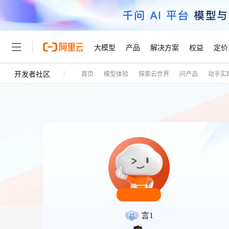
大模型
产品
解决方案
权益
定价
开发者社区
首页
模型体验
探索云世界
问产品
动手实
大模型
产品
解决方案
权益
定价
云市场
伙伴
服务
了解阿里云
精选产品
精选解决方案
普惠上云
产品定价
精选商城
成为销售伙伴
售前咨询
为什么选择阿里云
千问AI平台
了解云产品的定价详情
大模型服务平台百炼
千问办公，解锁你的工作
普惠上云 官方力荐
分销伙伴
在线服务
网站建设
什么是云计算
大
大模型服务与应用平台
企业级Agent产品，直接
云服务器38元/年起，超
咨询伙伴
多端小程序
技术领先
云上成本管理
售后服务
轻量应用服务器
Agency Agents：拥
官方推荐返现计划
大模型
精选产品
精选解决方案
Salesforce 国际版订阅
稳定可靠
管理和优化成本
推荐新用户得奖励，单订单
销售伙伴合作计划
自助服务
友盟天域
安全合规
人工智能与机器学习
AI
文本生成
云数据库 RDS
HappyHorse 打造一
云工开物
无影生态合作计划
在线服务
观测云
分析师报告
高校专属算力普惠，学生认
计算
互联网应用开发
Qwen3.8-Max
HOT
Salesforce On Alibaba C
工单服务
Tuya 物联网平台阿里云
研究报告与白皮书
人工智能平台 PAI
快速拥有专属 OpenClaw
大模
Consulting Partner 合
大数据
容器
智能体时代全能旗舰模型
免费试用
短信专区
言1
一站式AI开发、训练和推
蓝凌 OA
AI 大模型销售与服务生
现代化应用