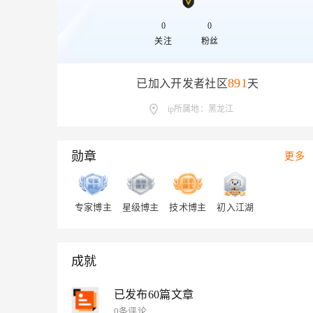
存储
天池大赛
Qwen3.7-Plus
云解析DNS
解决方案免费试用 新老
电子合同
最高领取价值200元试用
能看、能想、能动手的多模
安全
0
0
网络与CDN
AI 算法大赛
畅捷通
关注
粉丝
大数据开发治理平台 Data
AI 产品 免费试用
网络
安全
云开发大赛
Qwen3-VL-Plus
Tableau 订阅
1亿+ 大模型 tokens 和 
可观测
入门学习赛
891
已加入开发者社区
天
中间件
AI空中课堂在线直播课
云防火墙
140+云产品 免费试用
上云与迁云
ip所属地：黑龙江
云原生的云上边界网络安全
产品新客免费试用，最长1
数据库
生态解决方案
大模型服务
企业出海
大模型ACA认证体验
大数据计算
助力企业全员 AI 认知与能
勋章
行业生态解决方案
更多
千问AI平台-Token Plan
政企业务
媒体服务
开发者生态解决方案
企业服务与云通信
千问AI平台-模型体验
AI 开发和 AI 应用解决
专家博主
星级博主
技术博主
初入江湖
在线体验全尺寸、多种模态
域名与网站
Happy 系列大模型
终端用户计算
成就
Serverless
已发布60篇文章
开发工具
0条评论