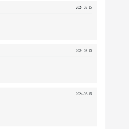
2024-03-15
息提取
与 AI 智能体进行实时音视频通话
从文本、图片、视频中提取结构化的属性信息
构建支持视频理解的 AI 音视频实时通话应用
t.diy 一步搞定创意建站
构建大模型应用的安全防护体系
通过自然语言交互简化开发流程,全栈开发支持
通过阿里云安全产品对 AI 应用进行安全防护
2024-03-15
2024-03-15