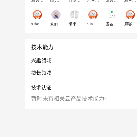
游客5zxkqntdri4lwa
aliyun8599273441-30642
好像下班
游客qmrhefijkcs3
游客qce2lcdhhfde
游客cizzt4iagla7m
xibeijing
爱丽695
结果为王
sunweichnew-40151
游客vuuamvaco5pjw2
游客mmr4uhmnmfr4c1
技术能力
兴趣领域
擅长领域
技术认证
暂时未有相关云产品技术能力~