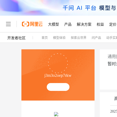
大模型
产品
解决方案
权益
定价
开发者社区
首页
模型体验
探索云世界
问产品
动手实
大模型
产品
解决方案
权益
定价
云市场
伙伴
服务
了解阿里云
精选产品
精选解决方案
普惠上云
产品定价
精选商城
成为销售伙伴
售前咨询
为什么选择阿里云
千问AI平台
了解云产品的定价详情
大模型服务平台百炼
千问办公，解锁你的工作
普惠上云 官方力荐
分销伙伴
在线服务
网站建设
什么是云计算
大
通用
大模型服务与应用平台
企业级Agent产品，直接
云服务器38元/年起，超
暂时
咨询伙伴
多端小程序
技术领先
云上成本管理
售后服务
轻量应用服务器
Agency Agents：拥
官方推荐返现计划
大模型
精选产品
精选解决方案
Salesforce 国际版订阅
稳定可靠
j3m3o2oep7rkw
管理和优化成本
推荐新用户得奖励，单订单
销售伙伴合作计划
自助服务
友盟天域
安全合规
人工智能与机器学习
AI
文本生成
云数据库 RDS
HappyHorse 打造一
云工开物
无影生态合作计划
在线服务
观测云
分析师报告
高校专属算力普惠，学生认
计算
互联网应用开发
Qwen3.8-Max
HOT
Salesforce On Alibaba C
工单服务
Tuya 物联网平台阿里云
研究报告与白皮书
人工智能平台 PAI
快速拥有专属 OpenClaw
大模
Consulting Partner 合
容器
大数据
免费试用
短信专区
一站式AI开发、训练和推
20
蓝凌 OA
智能体时代全能旗舰模型
AI 大模型销售与服务生
现代化应用