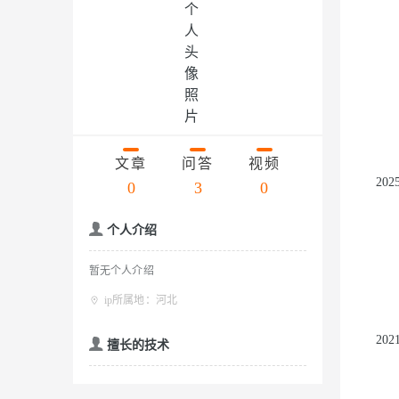
存储
天池大赛
云解析DNS
解决方案免费试用 新老
电子合同
Qwen3.7-Plus
最高领取价值200元试用
安全
网络与CDN
AI 算法大赛
畅捷通
大数据开发治理平台 Data
AI 产品 免费试用
网络
安全
云开发大赛
能看、能想、能动手的多模
Tableau 订阅
1亿+ 大模型 tokens 和 
入门学习赛
可观测
中间件
AI空中课堂在线直播课
Qwen3-VL-Plus
云防火墙
140+云产品 免费试用
上云与迁云
云原生的云上边界网络安全
产品新客免费试用，最长1
数据库
生态解决方案
文章
问答
视频
企业出海
大模型ACA认证体验
大数据计算
20
0
3
0
助力企业全员 AI 认知与能
行业生态解决方案
政企业务
媒体服务
大模型服务
个人介绍
开发者生态解决方案
企业服务与云通信
AI 开发和 AI 应用解决
千问AI平台-Token Plan
暂无个人介绍
域名与网站
ip所属地：河北
千问AI平台-模型体验
终端用户计算
20
擅长的技术
在线体验全尺寸、多种模态
Serverless
Happy 系列大模型
开发工具