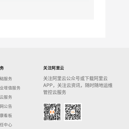
应用创作平台
多模态内容创作工具，已接入 DeepSeek
息提取
与 AI 智能体进行实时音视频通话
从文本、图片、视频中提取结构化的属性信息
构建支持视频理解的 AI 音视频实时通话应用
t.diy 一步搞定创意建站
构建大模型应用的安全防护体系
通过自然语言交互简化开发流程,全栈开发支持
通过阿里云安全产品对 AI 应用进行安全防护
务
关注阿里云
关注阿里云公众号或下载阿里云
础服务
APP，关注云资讯，随时随地运维
业增值服务
管控云服务
云服务
网公告
康看板
任中心