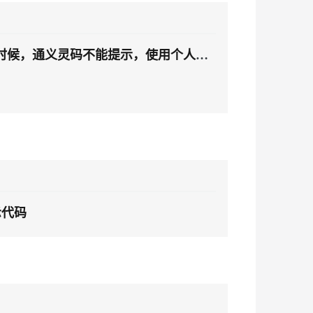
安全
我要投诉
PolarDB
上云场景组合购
Milvus 弹性伸缩功能新增节
伴
e-1.1-I2V
Cosyvoice-V3-Flash
漫剧创作，剧本、分镜、视频高效生成
100%兼容MySQL、PostgreSQL，兼容Oracle，支持集中和分布式
覆盖90%+业务场景，专享组合折扣价
点支持范围
VPN
ernetes 版 ACK
云聚AI 严选权益
开发的时候，通义灵码不能提示，使用个人账
AI 原生数据库服务发布
SSL 证书
畅自然，细节丰富
高表现力语音合成大模型，语音克隆听感自然
，一键激活高效办公新体验
理容器应用的 K8s 服务
精选AI产品，从模型到应用全链提效
Agent 数据网关
堡垒机
2V
Fun-ASR
AI 用量加速计划
云原生数据库 PolarDB
防火墙
、识别商机，让客服更高效、服务更出色。
新老同享，达量后返
Agentic Database 发布
文戏情感细腻自然，动作戏激烈拳拳到肉，实现更强表演能力
支持中英文自由切换，具备更强的噪声鲁棒性
主机安全
AI 应用及服务市场
应用
AI 应用
千问办公
示代码
NEW
大模型
的智能体编程平台
一站式AI生产力平台
自然语言处理
伶鹊
企业级人与Agent协作平台，接入和调度多个数字员工
智能客服平台，对话机器人、对话分析、智能外呼
数据标注
大模型服务平台百炼 - 全妙
机器学习