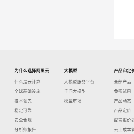
迁移与运维管理
大模型解决方案
专有云
快速部署 Dify，高效搭建 
10 分钟在聊天系统中增加
为什么选择阿里云
大模型
产品和定
什么是云计算
大模型服务平台
全部产品
全球基础设施
千问大模型
免费试用
技术领先
模型市场
产品动态
稳定可靠
产品定价
安全合规
配置报价
分析师报告
云上成本