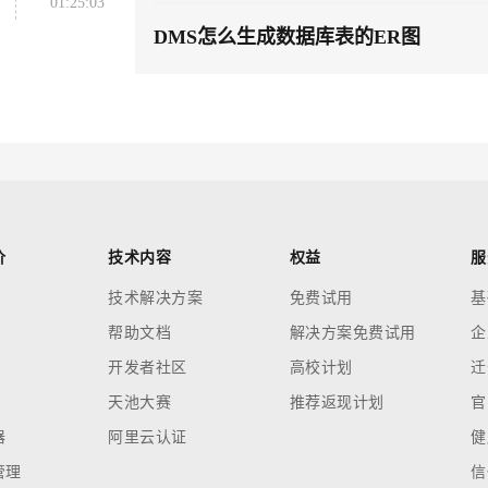
云端极速 AI 
新一代 AI 视频生成模型，深度适配广告营销等场景
AI Native 的算法工程平台，一站式完成建模、训练、推理服务部署
01:25:03
DMS怎么生成数据库表的ER图
AI 应用
10分钟微调：让0.6B模型媲美235B模
多模态数据信
型
依托云原生高可用架构,实现Dify私有化部署
用1%尺寸在特定领域达到大模型90%以上效果
一个 AI 助手
超强辅助，Bol
即刻拥有 DeepSeek-R1 满血版
在企业官网、通讯软件中为客户提供 AI 客服
多种方案随心选，轻松解锁专属 DeepSeek
价
技术内容
权益
服
技术解决方案
免费试用
基
帮助文档
解决方案免费试用
企
开发者社区
高校计划
迁
天池大赛
推荐返现计划
官
器
阿里云认证
健
管理
信