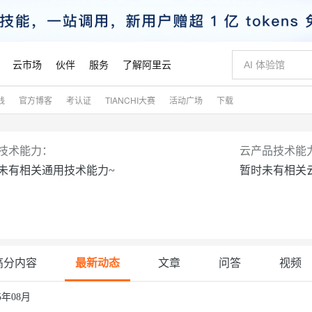
云市场
伙伴
服务
了解阿里云
践
官方博客
考认证
TIANCHI大赛
活动广场
下载
AI 特惠
数据与 API
成为产品伙伴
企业增值服务
最佳实践
价格计算器
AI 场景体
基础软件
产品伙伴合
阿里云认证
市场活动
配置报价
大模型
自助选配和估算价格
新方式
睿译宝，AI翻译排版一步到位
智启 AI 普惠权益
产品生态集成认证中心
企业支持计划
云上春晚
域名与网站
千问官方 MaaS 平台，为开发者和 Agent 而生，新用户赠送 1 亿 + tokens 额度
Qwen Aud
AI Coding
阿里云Maa
2026 阿里云
云服务器 E
为企业打
数据集
Windows
大模型认证
模型
NEW
NEW
技术能力：
云产品技术能
交付可用成果
值低价云产品抢先购
上传文档即自动完成翻译和格式还原
至高享 1亿+免费 tokens，加速 Al 应用落地
提供智能易用的域名与建站服务
智能编程，一键
安全可靠、
未有相关通用技术能力~
暂时未有相关
产品生态伙伴
专家技术服务
云上奥运之旅
弹性计算合作
阿里云中企出
手机三要素
宝塔 Linux
全部认证
价格优势
有专属领域专家
GLM-5.2：长任务时代开源旗舰模型
阿里云 OPC 创新助力计划
千问大模型
即刻拥有 DeepS
AI 电商营销
对象存储 O
大模型
产品生态伙伴工作台
企业增值服务台
云栖战略参考
云存储合作计
云栖大会
身份实名认证
CentOS
训练营
推动算力普惠，释放技术红利
最高返9万
多领域专家智能体,一键组建 AI 虚拟交付团队
快速构建应用程序和网站，即刻迈出上云第一步
至高百万元 Token 补贴，加速一人公司成长
多元化、高性能、安全可靠的大模型服务
真正可用的 1M 上下文,一次完成代码全链路开发
轻松解锁专属 Dee
从图文生成到
云上的中国
数据库合作计
活动全景
短信
Docker
图片和
站式影视创作平台
Hermes Agent，打造自进化智能体
Token Plan 模型订阅计划
数字证书管理服务（原SSL证书）
5 分钟轻松部署
AI 广告创作
无影云电脑
企业成长
NEW
信息公告
看见新力量
云网络合作计
OCR 文字识别
JAVA
证享300元代金券
可视化编排打通从文字构思到成片全链路闭环
全托管，含MySQL、PostgreSQL、SQL Server、MariaDB多引擎
自主进化，持久记忆，越用越聪明
Qwen3.8-Max 首发尝鲜，限时加量 10 倍，夜间低至2折
实现全站HTTPS，呈现可信的WEB访问
图文、视频一
随时随地安
魔搭 Mode
高分内容
最新动态
文章
问答
视频
Kimi-K3
HappyHors
NEW
loud
服务实践
官网公告
金融模力时刻
Salesforce O
版
发票查验
全能环境
Claude Code + GStack 打造工程团队
千问办公，限时限量积分加倍
Qoder
低代码高效构
AI 建站
短信服务
型
NEW
作计划
计划
创新中心
魔搭 ModelSc
健康状态
理服务
让AI从“聊天伙伴”进化为能干活的“数字员工”
安装技能 GStack，拥有专属 AI 工程团队
你的AI工作搭子，覆盖日常办公高频场景
面向真实软件的智能体编程平台
0 代码专业建
25年08月
客户案例
天气预报查询
操作系统
Kimi 最新旗舰模型，长程编程与推理利器
让文字生成流
态合作计划