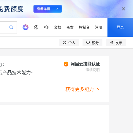
文档
备案
控制台
注册
登录
个人
积分
发布
验
作计划
器
AI 活动
专业服务
服务伙伴合作计划
开发者社区
加入我们
产品动态
服务平台百炼
阿里云 OPC 创新助力计划
一站式生成采购清单，支持单品或批量购买
io：打造专属 AI 语音助手
S产品伙伴计划（繁花）
峰会
CS
造的大模型服务与应用开发平台
一句话生成原生可编辑精美 PPT 文稿
AI 生产力先锋
Al MaaS 服务伙伴赋能合作
域名
博文
Careers
力：
阿里云技能认证
至高可申请百万元
Qwen3.8-Max 模型上线
开启高性价比 AI 编程新体验
弹性可伸缩的云计算服务
Qwen-Audio-3.0-Realtime 端到端实时语音角色扮演
输入一句话想法, 轻松生成专业的 PPT
先锋实践拓展 AI 生产力的边界
详细说明
云产品技术能力~
Token 补贴，五大权
计划
海大会
伙伴信用分合作计划
商标
问答
社会招聘
益加速 OPC 成功
eek-V4-Pro
SS
一键部署幻兽帕鲁游戏服务器
飞天发布时刻
HOT
Open Search 向量检索版支
划
备案
电子书
校园招聘
pSeek-V4-Pro
视频创作，一键激活电商全链路生产力
稳定、安全、高性价比、高性能的云存储服务
一键购买专属联机服务器，轻松开启游戏
所见，即是所愿
持视频检索 Pipeline 功能
获得更多能力
更多支持
划
公司注册
镜像站
视频生成
语音识别与合成
专属 QwenPaw
漫剧工坊：一站式动画创作平台
AI 实训营
HOT
应用身份服务 (IDaaS)
合作伙伴培训与认证
划
上云迁移
站生成，高效打造优质广告素材
全接入的云上超级电脑
从聊天伙伴进化为能主动干活的本地数字员工
快速生产连贯的高质量长漫剧
从基础到进阶，Agent 创客手把手教你
OpenClaw 管理能力上线
lScope
我要反馈
e-1.1-T2V
Qwen3-TTS-Flash
查询合作伙伴
n Alibaba Cloud ISV 合作
代维服务
建企业门户网站
10 分钟搭建微信、支付宝小程序
MaxCompute MaxFrame 提
创新加速
ope
登录合作伙伴管理后台
我要建议
站，无忧落地极速上线
以可视化方式快速构建移动和 PC 门户网站
国内短信简单易用，安全可靠，秒级触达，全球覆盖200+国家和地区。
高效部署网站，快速应用到小程序
供自动弹性内存功能
畅细腻的高质量视频
离线语音合成大模型，多语言方言自适应，低延迟高稳定