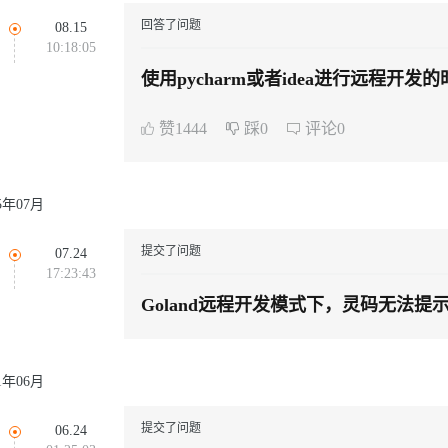
同享
万小智 AI 建站低至 15元/月
Qoder CN
AI 短剧/漫剧
云原生数据库 
快递物流查询
WordPress
成为服务伙
高校合作
回答了问题
08.15
Deepseek-v4-pro
HappyHors
点，立即开启云上创新
覆盖公网/内网、递归/权威、移动APP等全场景解析服务
送.CN域名，送备案服务码
基于千问大模型等，支持代码智能生成、研发智能问答
AI助力短剧
10:18:05
Ubuntu
服务生态伙伴
云工开物
企业应用
Works
Night Plan 支持 Qwen 3.8-Max
云原生大数据计算服务 MaxCompute
AI 办公
容器服务 Kub
NEW
使用pycharm或者idea进行远程
态智能体模型
旗舰 MoE 大模型，百万上下文与顶尖推理能力
图生视频，流
Red Hat
30+ 款产品免费体验
Data Agent 驱动的一站式 Data+AI 开发治理平台
夜间 5 折，Qwen/Meoo/TokenPlan 客户专享
面向分析的企业级SaaS模式云数据仓库
AI智能应用
提供一站式管
户登录的时候也无法登录
科研合作
ERP
堂（旗舰版）
SUSE
赞1444
踩0
评论0
GLM-5.2
Wan2.7-T
智能客服
CRM
防护产品
2个月
自动承接线索
建站小程序
视觉 Coding、空间感知、多模态思考等全面升级
1M上下文，专为长程任务能力而生
OA 办公系统
25年07月
力提升
财税管理
模板建站
提交了问题
07.24
AI 应用构建
大模型原生
400电话
定制建站
17:23:43
方案
广告营销
模板小程序
Qoder
Goland远程开发模式下，灵码无法提
大模型服务平台百炼-应用模版
HOT
NEW
面向真实软件
个人版上线、团队版降价；千问3.8-Max首发发尝鲜
丰富多元化的应用模版和解决方案
定制小程序
万有无界
大模型服务平台百炼-智能体
APP 开发
21年06月
的模型效果
灵活可视化地构建企业级 Agent
建站系统
秒悟
人工智能平台 PAI
提交了问题
06.24