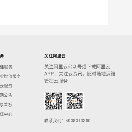
应用创作平台
多模态内容创作工具，已接入 DeepSeek
息提取
与 AI 智能体进行实时音视频通话
从文本、图片、视频中提取结构化的属性信息
构建支持视频理解的 AI 音视频实时通话应用
t.diy 一步搞定创意建站
构建大模型应用的安全防护体系
务
关注阿里云
通过自然语言交互简化开发流程,全栈开发支持
通过阿里云安全产品对 AI 应用进行安全防护
关注阿里云公众号或下载阿里云
础服务
APP，关注云资讯，随时随地运维
业增值服务
管控云服务
云服务
网公告
康看板
任中心
联系我们：4008013260