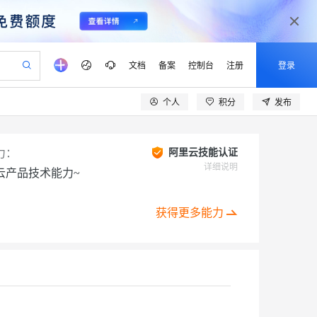
文档
备案
控制台
注册
登录
个人
积分
发布
验
作计划
器
AI 活动
专业服务
服务伙伴合作计划
开发者社区
加入我们
产品动态
服务平台百炼
阿里云 OPC 创新助力计划
一站式生成采购清单，支持单品或批量购买
可编辑精美 PPT 文稿
S产品伙伴计划（繁花）
峰会
CS
造的大模型服务与应用开发平台
Agency Agents：拥有专属领域专家
AI 生产力先锋
Al MaaS 服务伙伴赋能合作
域名
博文
Careers
力：
阿里云技能认证
至高可申请百万元
Qwen3.8-Max 模型上线
 轻松生成专业的 PPT
开启高性价比 AI 编程新体验
弹性可伸缩的云计算服务
先锋实践拓展 AI 生产力的边界
多领域专家智能体,一键组建 AI 虚拟交付团队
详细说明
云产品技术能力~
Token 补贴，五大权
计划
海大会
伙伴信用分合作计划
商标
问答
社会招聘
益加速 OPC 成功
帕鲁游戏服务器
SS
HappyHorse 打造一站式影视创作平台
飞天发布时刻
HOT
Open Search 向量检索版支
划
备案
电子书
校园招聘
联机服务器，轻松开启游戏
视频创作，一键激活电商全链路生产力
稳定、安全、高性价比、高性能的云存储服务
所见，即是所愿
持视频检索 Pipeline 功能
可视化编排打通从文字构思到成片全链路闭环
获得更多能力
更多支持
划
公司注册
镜像站
视频生成
语音识别与合成
 智能体与工作流应用
漫剧工坊：一站式动画创作平台
AI 实训营
应用身份服务 (IDaaS)
合作伙伴培训与认证
划
上云迁移
站生成，高效打造优质广告素材
全接入的云上超级电脑
通过阿里云百炼高效搭建AI应用,助力高效开发
快速生产连贯的高质量长漫剧
从基础到进阶，Agent 创客手把手教你
OpenClaw 管理能力上线
lScope
我要反馈
e-1.1-T2V
Qwen3-TTS-Flash
查询合作伙伴
n Alibaba Cloud ISV 合作
代维服务
建企业门户网站
10 分钟搭建微信、支付宝小程序
MaxCompute MaxFrame 提
创新加速
ope
登录合作伙伴管理后台
我要建议
站，无忧落地极速上线
以可视化方式快速构建移动和 PC 门户网站
国内短信简单易用，安全可靠，秒级触达，全球覆盖200+国家和地区。
高效部署网站，快速应用到小程序
供自动弹性内存功能
畅细腻的高质量视频
离线语音合成大模型，多语言方言自适应，低延迟高稳定