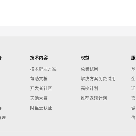
云端极速 AI 
新一代 AI 视频生成模型，深度适配广告营销等场景
AI Native 的算法工程平台，一站式完成建模、训练、推理服务部署
AI 应用
10分钟微调：让0.6B模型媲美235B模
多模态数据信
型
依托云原生高可用架构,实现Dify私有化部署
用1%尺寸在特定领域达到大模型90%以上效果
一个 AI 助手
超强辅助，Bol
价
技术内容
权益
服
即刻拥有 DeepSeek-R1 满血版
在企业官网、通讯软件中为客户提供 AI 客服
技术解决方案
免费试用
基
多种方案随心选，轻松解锁专属 DeepSeek
帮助文档
解决方案免费试用
企
开发者社区
高校计划
迁
天池大赛
推荐返现计划
官
器
阿里云认证
健
管理
信