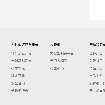
迁移与运维管理
大模型解决方案
专有云
快速部署 Dify，高效搭建 
10 分钟在聊天系统中增加
为什么选择阿里云
大模型
产品和定
什么是云计算
大模型服务平台
全部产品
全球基础设施
千问大模型
免费试用
技术领先
模型市场
产品动态
稳定可靠
产品定价
安全合规
配置报价
分析师报告
云上成本