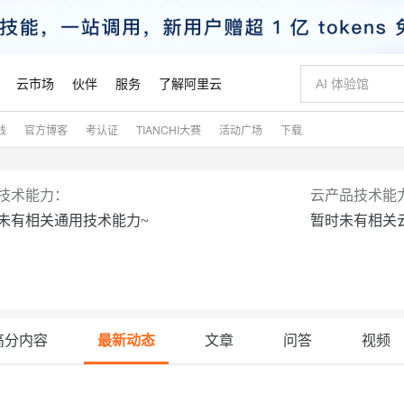
云市场
伙伴
服务
了解阿里云
践
官方博客
考认证
TIANCHI大赛
活动广场
下载
AI 特惠
数据与 API
成为产品伙伴
企业增值服务
最佳实践
价格计算器
AI 场景体
基础软件
产品伙伴合
阿里云认证
市场活动
配置报价
大模型
自助选配和估算价格
步到位
智启 AI 普惠权益
产品生态集成认证中心
企业支持计划
云上春晚
域名与网站
Qwen Audio：打造专属 AI 语音助手
千问官方 MaaS 平台，为开发者和 Agent 而生，新用户赠送 1 亿 + tokens 额度
一句话生成原生
AI Coding
阿里云Maa
2026 阿里云
云服务器 E
为企业打
数据集
Windows
大模型认证
模型
NEW
NEW
技术能力：
云产品技术能
格式还原
值低价云产品抢先购
至高享 1亿+免费 tokens，加速 Al 应用落地
提供智能易用的域名与建站服务
Qwen-Audio-3.0-Realtime 端到端实时语音角色扮演
输入一句话想法,
智能编程，一键
安全可靠、
未有相关通用技术能力~
暂时未有相关
产品生态伙伴
专家技术服务
云上奥运之旅
弹性计算合作
阿里云中企出
手机三要素
宝塔 Linux
全部认证
价格优势
开源旗舰模型
即刻拥有 DeepSeek-V4-Pro
阿里云 OPC 创新助力计划
千问大模型
一键部署幻兽
AI 电商营销
对象存储 O
大模型
产品生态伙伴工作台
企业增值服务台
云栖战略参考
云存储合作计
云栖大会
身份实名认证
CentOS
训练营
推动算力普惠，释放技术红利
最高返9万
真正可用的 1M 上下文,一次完成代码全链路开发
快速构建应用程序和网站，即刻迈出上云第一步
轻松解锁专属 DeepSeek-V4-Pro
至高百万元 Token 补贴，加速一人公司成长
多元化、高性能、安全可靠的大模型服务
一键购买专属
从图文生成到
云上的中国
数据库合作计
活动全景
短信
Docker
图片和
自进化智能体
5 分钟轻松部署专属 QwenPaw
Token Plan 模型订阅计划
数字证书管理服务（原SSL证书）
高效搭建 AI
AI 广告创作
无影云电脑
企业成长
NEW
HOT
信息公告
看见新力量
云网络合作计
OCR 文字识别
JAVA
越聪明
证享300元代金券
全托管，含MySQL、PostgreSQL、SQL Server、MariaDB多引擎
Qwen3.8-Max 首发尝鲜，限时加量 10 倍，夜间低至2折
实现全站HTTPS，呈现可信的WEB访问
从聊天伙伴进化为能主动干活的本地数字员工
图文、视频一
随时随地安
魔搭 Mode
高分内容
最新动态
文章
问答
视频
Kimi-K3
HappyHors
NEW
loud
服务实践
官网公告
金融模力时刻
Salesforce O
版
发票查验
全能环境
Claude Code + GStack 打造工程团队
千问办公，限时限量积分加倍
Qoder
低代码高效构
AI 建站
短信服务
型
NEW
作计划
计划
创新中心
魔搭 ModelSc
健康状态
理服务
让AI从“聊天伙伴”进化为能干活的“数字员工”
安装技能 GStack，拥有专属 AI 工程团队
你的AI工作搭子，覆盖日常办公高频场景
面向真实软件的智能体编程平台
0 代码专业建
客户案例
天气预报查询
操作系统
Kimi 最新旗舰模型，长程编程与推理利器
让文字生成流
态合作计划