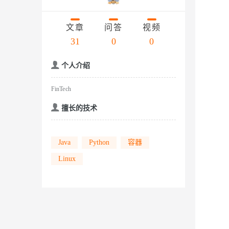
存储
天池大赛
云解析DNS
解决方案免费试用 新老
电子合同
Qwen3.7-Plus
最高领取价值200元试用
安全
网络与CDN
AI 算法大赛
文章
问答
视频
畅捷通
大数据开发治理平台 Data
AI 产品 免费试用
网络
31
0
0
安全
云开发大赛
能看、能想、能动手的多模
Tableau 订阅
1亿+ 大模型 tokens 和 
入门学习赛
可观测
中间件
AI空中课堂在线直播课
个人介绍
Qwen3-VL-Plus
云防火墙
140+云产品 免费试用
上云与迁云
云原生的云上边界网络安全
产品新客免费试用，最长1
数据库
FinTech
生态解决方案
企业出海
大模型ACA认证体验
大数据计算
擅长的技术
助力企业全员 AI 认知与能
行业生态解决方案
政企业务
媒体服务
大模型服务
开发者生态解决方案
Java
Python
容器
企业服务与云通信
AI 开发和 AI 应用解决
千问AI平台-Token Plan
Linux
域名与网站
千问AI平台-模型体验
终端用户计算
在线体验全尺寸、多种模态
Serverless
Happy 系列大模型
开发工具