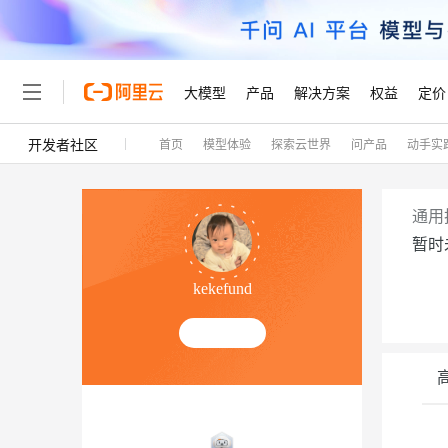
大模型
产品
解决方案
权益
定价
开发者社区
首页
模型体验
探索云世界
问产品
动手实
大模型
产品
解决方案
权益
定价
云市场
伙伴
服务
了解阿里云
精选产品
精选解决方案
普惠上云
产品定价
精选商城
成为销售伙伴
售前咨询
为什么选择阿里云
千问AI平台
了解云产品的定价详情
大模型服务平台百炼
睿译宝，AI翻译排版一
普惠上云 官方力荐
分销伙伴
在线服务
网站建设
什么是云计算
大
通用
大模型服务与应用平台
上传文档即自动完成翻译和
云服务器38元/年起，超
暂时
咨询伙伴
多端小程序
技术领先
云上成本管理
售后服务
轻量应用服务器
GLM-5.2：长任务时代
官方推荐返现计划
大模型
精选产品
精选解决方案
Salesforce 国际版订阅
稳定可靠
kekefund
管理和优化成本
推荐新用户得奖励，单订单
销售伙伴合作计划
自助服务
友盟天域
安全合规
人工智能与机器学习
AI
文本生成
云数据库 RDS
Hermes Agent，打造
云工开物
无影生态合作计划
在线服务
观测云
分析师报告
自主进化，持久记忆，越用
高校专属算力普惠，学生认
计算
互联网应用开发
Qwen3.8-Max
HOT
Salesforce On Alibaba C
工单服务
Tuya 物联网平台阿里云
研究报告与白皮书
人工智能平台 PAI
快速拥有专属 OpenClaw
大模
Consulting Partner 合
容器
大数据
免费试用
短信专区
一站式AI开发、训练和推
蓝凌 OA
智能体时代全能旗舰模型
AI 大模型销售与服务生
现代化应用