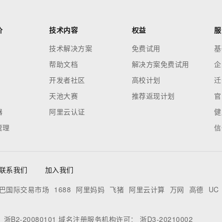
价
技术内容
权益
服
技术解决方案
免费试用
基
帮助文档
解决方案免费试用
企
开发者社区
高校计划
迁
天池大赛
推荐返现计划
官
器
阿里云认证
健
管理
信
联系我们
加入我们
巴国际交易市场
1688
阿里妈妈
飞猪
阿里云计算
万网
高德
UC
：
浙B2-20080101
域名注册服务机构许可：
浙D3-20210002