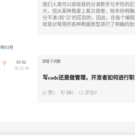
云端极速 AI 
新一代 AI 视频生成模型，深度适配广告营销等场景
AI Native 的算法工程平台，一站式完成建模、训练、推理服务部署
我们人类可以很容易的分清数字与字符的区
大，但从某种角度上看又很傻，除非你明确的
分不清1和‘汉’的区别的，因此，在每个编
就是对常用的各种数据类型进行了明确的划
字给它，你想让他处理文字，就传字符串类
AI 应用
10分钟微调：让0.6B模型媲美235B模
多模态数据信
型
依托云原生高可用架构,实现Dify私有化部署
23年03月
用1%尺寸在特定领域达到大模型90%以上效果
一个 AI 助手
超强辅助，Bol
即刻拥有 DeepSeek-R1 满血版
回答了问题
03.02
在企业官网、通讯软件中为客户提供 AI 客服
10:22:56
多种方案随心选，轻松解锁专属 DeepSeek
写code还是做管理，开发者如何进行
赞2
踩0
评论0