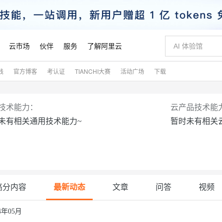
云市场
伙伴
服务
了解阿里云
践
官方博客
考认证
TIANCHI大赛
活动广场
下载
AI 特惠
数据与 API
成为产品伙伴
企业增值服务
最佳实践
价格计算器
AI 场景体
基础软件
产品伙伴合
阿里云认证
市场活动
配置报价
大模型
自助选配和估算价格
新方式
睿译宝，AI翻译排版一步到位
智启 AI 普惠权益
产品生态集成认证中心
企业支持计划
云上春晚
域名与网站
千问官方 MaaS 平台，为开发者和 Agent 而生，新用户赠送 1 亿 + tokens 额度
Qwen Aud
AI Coding
阿里云Maa
2026 阿里云
云服务器 E
为企业打
数据集
Windows
大模型认证
模型
NEW
NEW
技术能力：
云产品技术能
交付可用成果
值低价云产品抢先购
上传文档即自动完成翻译和格式还原
至高享 1亿+免费 tokens，加速 Al 应用落地
提供智能易用的域名与建站服务
智能编程，一键
安全可靠、
未有相关通用技术能力~
暂时未有相关
产品生态伙伴
专家技术服务
云上奥运之旅
弹性计算合作
阿里云中企出
手机三要素
宝塔 Linux
全部认证
价格优势
有专属领域专家
GLM-5.2：长任务时代开源旗舰模型
阿里云 OPC 创新助力计划
千问大模型
即刻拥有 DeepS
AI 电商营销
对象存储 O
大模型
产品生态伙伴工作台
企业增值服务台
云栖战略参考
云存储合作计
云栖大会
身份实名认证
CentOS
训练营
推动算力普惠，释放技术红利
最高返9万
多领域专家智能体,一键组建 AI 虚拟交付团队
快速构建应用程序和网站，即刻迈出上云第一步
至高百万元 Token 补贴，加速一人公司成长
多元化、高性能、安全可靠的大模型服务
真正可用的 1M 上下文,一次完成代码全链路开发
轻松解锁专属 Dee
从图文生成到
云上的中国
数据库合作计
活动全景
短信
Docker
图片和
站式影视创作平台
Hermes Agent，打造自进化智能体
Token Plan 模型订阅计划
数字证书管理服务（原SSL证书）
5 分钟轻松部署
AI 广告创作
无影云电脑
企业成长
NEW
信息公告
看见新力量
云网络合作计
OCR 文字识别
JAVA
证享300元代金券
可视化编排打通从文字构思到成片全链路闭环
全托管，含MySQL、PostgreSQL、SQL Server、MariaDB多引擎
自主进化，持久记忆，越用越聪明
Qwen3.8-Max 首发尝鲜，限时加量 10 倍，夜间低至2折
实现全站HTTPS，呈现可信的WEB访问
图文、视频一
随时随地安
魔搭 Mode
高分内容
最新动态
文章
问答
视频
Kimi-K3
HappyHors
NEW
loud
服务实践
官网公告
金融模力时刻
Salesforce O
版
发票查验
全能环境
Claude Code + GStack 打造工程团队
千问办公，限时限量积分加倍
Qoder
低代码高效构
AI 建站
短信服务
型
NEW
作计划
计划
创新中心
魔搭 ModelSc
健康状态
理服务
让AI从“聊天伙伴”进化为能干活的“数字员工”
安装技能 GStack，拥有专属 AI 工程团队
你的AI工作搭子，覆盖日常办公高频场景
面向真实软件的智能体编程平台
0 代码专业建
24年05月
客户案例
天气预报查询
操作系统
Kimi 最新旗舰模型，长程编程与推理利器
让文字生成流
态合作计划