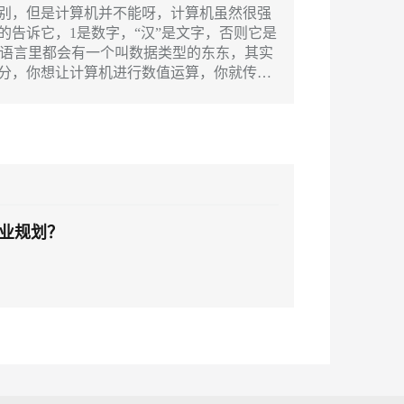
应用创作平台
多模态内容创作工具，已接入 DeepSeek
别，但是计算机并不能呀，计算机虽然很强
告诉它，1是数字，“汉”是文字，否则它是
程语言里都会有一个叫数据类型的东东，其实
分，你想让计算机进行数值运算，你就传数
型给他。
息提取
与 AI 智能体进行实时音视频通话
从文本、图片、视频中提取结构化的属性信息
构建支持视频理解的 AI 音视频实时通话应用
t.diy 一步搞定创意建站
构建大模型应用的安全防护体系
通过自然语言交互简化开发流程,全栈开发支持
通过阿里云安全产品对 AI 应用进行安全防护
职业规划？