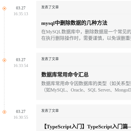
同享
万小智 AI 建站低至 15元/月
Qoder CN
AI 短剧/漫剧
云原生数据库 
快递物流查询
WordPress
成为服务伙
高校合作
发表了文章
03.27
Deepseek-v4-pro
HappyHors
点，立即开启云上创新
覆盖公网/内网、递归/权威、移动APP等全场景解析服务
送.CN域名，送备案服务码
基于千问大模型等，支持代码智能生成、研发智能问答
AI助力短剧
16:35:13
Ubuntu
服务生态伙伴
云工开物
企业应用
Works
Night Plan 支持 Qwen 3.8-Max
云原生大数据计算服务 MaxCompute
AI 办公
容器服务 Kub
NEW
mysql中删除数据的几种方法
态智能体模型
旗舰 MoE 大模型，百万上下文与顶尖推理能力
图生视频，流
Red Hat
30+ 款产品免费体验
Data Agent 驱动的一站式 Data+AI 开发治理平台
夜间 5 折，Qwen/Meoo/TokenPlan 客户专享
面向分析的企业级SaaS模式云数据仓库
AI智能应用
提供一站式管
科研合作
在MySQL数据库中，删除数据是一个常见
ERP
堂（旗舰版）
SUSE
在执行删除操作时，需要谨慎，以免误删重
GLM-5.2
Wan2.7-T
智能客服
CRM
防护产品
2个月
自动承接线索
建站小程序
视觉 Coding、空间感知、多模态思考等全面升级
1M上下文，专为长程任务能力而生
OA 办公系统
发表了文章
03.27
力提升
财税管理
模板建站
16:33:54
数据库常用命令汇总
AI 应用构建
大模型原生
400电话
定制建站
数据库常用命令因数据库的类型（如关系型
方案
广告营销
模板小程序
Qoder
大模型服务平台百炼-应用模版
HOT
NEW
（如MySQL、Oracle、SQL Server、Mon
面向真实软件
个人版上线、团队版降价；千问3.8-Max首发发尝鲜
丰富多元化的应用模版和解决方案
定制小程序
万有无界
大模型服务平台百炼-智能体
APP 开发
发表了文章
03.27
的模型效果
灵活可视化地构建企业级 Agent
16:30:55
建站系统
秒悟
人工智能平台 PAI
【TypeScript入门】TypeScript入