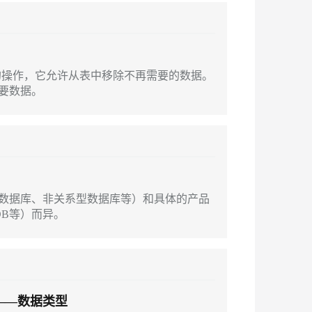
安全
我要投诉
PolarDB
上云场景组合购
Milvus 弹性伸缩功能新增节
伴
e-1.1-I2V
Cosyvoice-V3-Flash
漫剧创作，剧本、分镜、视频高效生成
100%兼容MySQL、PostgreSQL，兼容Oracle，支持集中和分布式
覆盖90%+业务场景，专享组合折扣价
点支持范围
VPN
ernetes 版 ACK
云聚AI 严选权益
AI 原生数据库服务发布
SSL 证书
畅自然，细节丰富
高表现力语音合成大模型，语音克隆听感自然
，一键激活高效办公新体验
理容器应用的 K8s 服务
精选AI产品，从模型到应用全链提效
Agent 数据网关
的操作，它允许从表中移除不再需要的数据。
堡垒机
要数据。
2V
Fun-ASR
AI 用量加速计划
云原生数据库 PolarDB
防火墙
、识别商机，让客服更高效、服务更出色。
新老同享，达量后返
Agentic Database 发布
文戏情感细腻自然，动作戏激烈拳拳到肉，实现更强表演能力
支持中英文自由切换，具备更强的噪声鲁棒性
主机安全
AI 应用及服务市场
应用
数据库、非关系型数据库等）和具体的产品
AI 应用
千问办公
NEW
goDB等）而异。
大模型
的智能体编程平台
一站式AI生产力平台
自然语言处理
伶鹊
企业级人与Agent协作平台，接入和调度多个数字员工
智能客服平台，对话机器人、对话分析、智能外呼
数据标注
大模型服务平台百炼 - 全妙
门篇——数据类型
机器学习