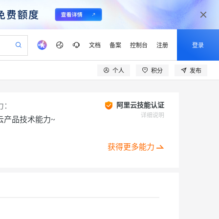
文档
备案
控制台
注册
登录
个人
积分
发布
验
作计划
器
AI 活动
专业服务
服务伙伴合作计划
开发者社区
加入我们
产品动态
服务平台百炼
阿里云 OPC 创新助力计划
一站式生成采购清单，支持单品或批量购买
io：打造专属 AI 语音助手
S产品伙伴计划（繁花）
峰会
CS
造的大模型服务与应用开发平台
一句话生成原生可编辑精美 PPT 文稿
AI 生产力先锋
Al MaaS 服务伙伴赋能合作
域名
博文
Careers
力：
阿里云技能认证
至高可申请百万元
Qwen3.8-Max 模型上线
开启高性价比 AI 编程新体验
弹性可伸缩的云计算服务
Qwen-Audio-3.0-Realtime 端到端实时语音角色扮演
输入一句话想法, 轻松生成专业的 PPT
先锋实践拓展 AI 生产力的边界
详细说明
云产品技术能力~
Token 补贴，五大权
计划
海大会
伙伴信用分合作计划
商标
问答
社会招聘
益加速 OPC 成功
eek-V4-Pro
SS
一键部署幻兽帕鲁游戏服务器
飞天发布时刻
HOT
Open Search 向量检索版支
划
备案
电子书
校园招聘
pSeek-V4-Pro
视频创作，一键激活电商全链路生产力
稳定、安全、高性价比、高性能的云存储服务
一键购买专属联机服务器，轻松开启游戏
所见，即是所愿
持视频检索 Pipeline 功能
获得更多能力
更多支持
划
公司注册
镜像站
视频生成
语音识别与合成
专属 QwenPaw
漫剧工坊：一站式动画创作平台
AI 实训营
HOT
应用身份服务 (IDaaS)
合作伙伴培训与认证
划
上云迁移
站生成，高效打造优质广告素材
全接入的云上超级电脑
从聊天伙伴进化为能主动干活的本地数字员工
快速生产连贯的高质量长漫剧
从基础到进阶，Agent 创客手把手教你
OpenClaw 管理能力上线
lScope
我要反馈
e-1.1-T2V
Qwen3-TTS-Flash
查询合作伙伴
n Alibaba Cloud ISV 合作
代维服务
建企业门户网站
10 分钟搭建微信、支付宝小程序
MaxCompute MaxFrame 提
创新加速
ope
登录合作伙伴管理后台
我要建议
站，无忧落地极速上线
以可视化方式快速构建移动和 PC 门户网站
国内短信简单易用，安全可靠，秒级触达，全球覆盖200+国家和地区。
高效部署网站，快速应用到小程序
供自动弹性内存功能
畅细腻的高质量视频
离线语音合成大模型，多语言方言自适应，低延迟高稳定