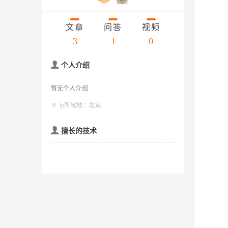
存储
天池大赛
云解析DNS
解决方案免费试用 新老
电子合同
Qwen3.7-Plus
最高领取价值200元试用
安全
网络与CDN
AI 算法大赛
文章
问答
视频
畅捷通
大数据开发治理平台 Data
AI 产品 免费试用
网络
3
1
0
安全
云开发大赛
能看、能想、能动手的多模
Tableau 订阅
1亿+ 大模型 tokens 和 
入门学习赛
可观测
中间件
AI空中课堂在线直播课
个人介绍
Qwen3-VL-Plus
云防火墙
140+云产品 免费试用
上云与迁云
云原生的云上边界网络安全
产品新客免费试用，最长1
数据库
暂无个人介绍
生态解决方案
企业出海
大模型ACA认证体验
大数据计算
ip所属地：北京
助力企业全员 AI 认知与能
行业生态解决方案
政企业务
媒体服务
擅长的技术
大模型服务
开发者生态解决方案
企业服务与云通信
AI 开发和 AI 应用解决
千问AI平台-Token Plan
域名与网站
千问AI平台-模型体验
终端用户计算
在线体验全尺寸、多种模态
Serverless
Happy 系列大模型
开发工具