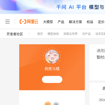
大模型
产品
解决方案
权益
定价
开发者社区
首页
模型体验
探索云世界
问产品
动手实
大模型
产品
解决方案
权益
定价
云市场
伙伴
服务
了解阿里云
精选产品
精选解决方案
普惠上云
产品定价
精选商城
成为销售伙伴
售前咨询
为什么选择阿里云
千问AI平台
了解云产品的定价详情
大模型服务平台百炼
千问办公，解锁你的工作
普惠上云 官方力荐
分销伙伴
在线服务
网站建设
什么是云计算
大
通用
大模型服务与应用平台
企业级Agent产品，直接
云服务器38元/年起，超
暂时
咨询伙伴
多端小程序
技术领先
云上成本管理
售后服务
轻量应用服务器
Agency Agents：拥
官方推荐返现计划
大模型
精选产品
精选解决方案
Salesforce 国际版订阅
稳定可靠
肩匣与橘
管理和优化成本
推荐新用户得奖励，单订单
销售伙伴合作计划
自助服务
友盟天域
安全合规
人工智能与机器学习
AI
文本生成
云数据库 RDS
HappyHorse 打造一
云工开物
无影生态合作计划
在线服务
观测云
分析师报告
高校专属算力普惠，学生认
计算
互联网应用开发
Qwen3.8-Max
HOT
Salesforce On Alibaba C
工单服务
Tuya 物联网平台阿里云
研究报告与白皮书
人工智能平台 PAI
快速拥有专属 OpenClaw
大模
Consulting Partner 合
容器
大数据
免费试用
短信专区
一站式AI开发、训练和推
20
蓝凌 OA
智能体时代全能旗舰模型
AI 大模型销售与服务生
现代化应用