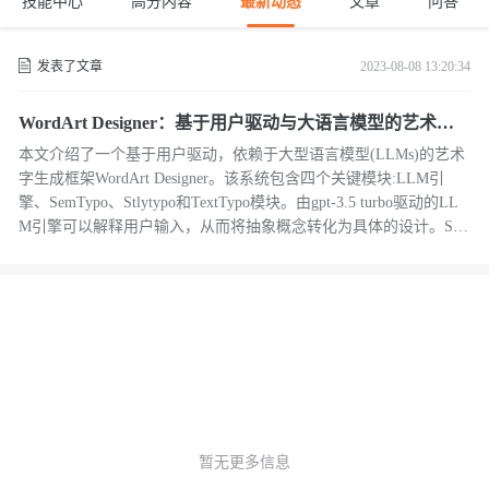
技能中心
高分内容
最新动态
文章
问答
发表了文章
2023-08-08 13:20:34
WordArt Designer：基于用户驱动与大语言模型的艺术字
生成
本文介绍了一个基于用户驱动，依赖于大型语言模型(LLMs)的艺术
字生成框架WordArt Designer。该系统包含四个关键模块:LLM引
擎、SemTypo、Stlytypo和TextTypo模块。由gpt-3.5 turbo驱动的LL
M引擎可以解释用户输入，从而将抽象概念转化为具体的设计。Se
mTypo模块使用语义概念优化字体设计，在艺术转换和可读性之间
取得平衡。在SemTypo的基础上，StyTypo模块辅助生成精细的图
像。TextTypo模块通过纹理渲染进一步生成创造性纹理字体。
暂无更多信息