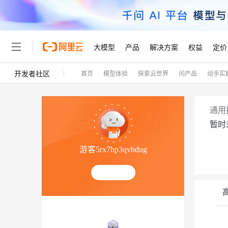
大模型
产品
解决方案
权益
定价
开发者社区
首页
模型体验
探索云世界
问产品
动手实
大模型
产品
解决方案
权益
定价
云市场
伙伴
服务
了解阿里云
精选产品
精选解决方案
普惠上云
产品定价
精选商城
成为销售伙伴
售前咨询
为什么选择阿里云
千问AI平台
了解云产品的定价详情
大模型服务平台百炼
千问办公，解锁你的工作
普惠上云 官方力荐
分销伙伴
在线服务
网站建设
什么是云计算
大
通用
大模型服务与应用平台
企业级Agent产品，直接
云服务器38元/年起，超
暂时
咨询伙伴
多端小程序
技术领先
云上成本管理
售后服务
轻量应用服务器
Agency Agents：拥
官方推荐返现计划
大模型
精选产品
精选解决方案
Salesforce 国际版订阅
稳定可靠
游客5rx7hp3qvbdug
管理和优化成本
推荐新用户得奖励，单订单
销售伙伴合作计划
自助服务
友盟天域
安全合规
人工智能与机器学习
AI
文本生成
云数据库 RDS
HappyHorse 打造一
云工开物
无影生态合作计划
在线服务
观测云
分析师报告
高校专属算力普惠，学生认
计算
互联网应用开发
Qwen3.8-Max
HOT
Salesforce On Alibaba C
工单服务
Tuya 物联网平台阿里云
研究报告与白皮书
人工智能平台 PAI
快速拥有专属 OpenClaw
大模
Consulting Partner 合
容器
大数据
免费试用
短信专区
一站式AI开发、训练和推
蓝凌 OA
智能体时代全能旗舰模型
AI 大模型销售与服务生
现代化应用