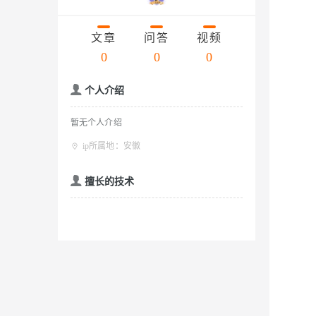
存储
天池大赛
云解析DNS
解决方案免费试用 新老
电子合同
Qwen3.7-Plus
最高领取价值200元试用
安全
网络与CDN
AI 算法大赛
文章
问答
视频
畅捷通
大数据开发治理平台 Data
AI 产品 免费试用
网络
0
0
0
安全
云开发大赛
能看、能想、能动手的多模
Tableau 订阅
1亿+ 大模型 tokens 和 
入门学习赛
可观测
中间件
AI空中课堂在线直播课
个人介绍
Qwen3-VL-Plus
云防火墙
140+云产品 免费试用
上云与迁云
云原生的云上边界网络安全
产品新客免费试用，最长1
数据库
暂无个人介绍
生态解决方案
企业出海
大模型ACA认证体验
大数据计算
ip所属地：安徽
助力企业全员 AI 认知与能
行业生态解决方案
政企业务
媒体服务
擅长的技术
大模型服务
开发者生态解决方案
企业服务与云通信
AI 开发和 AI 应用解决
千问AI平台-Token Plan
域名与网站
千问AI平台-模型体验
终端用户计算
在线体验全尺寸、多种模态
Serverless
Happy 系列大模型
开发工具