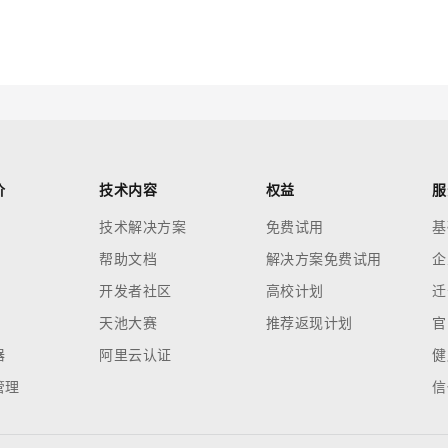
云端极速 AI 
新一代 AI 视频生成模型，深度适配广告营销等场景
AI Native 的算法工程平台，一站式完成建模、训练、推理服务部署
AI 应用
10分钟微调：让0.6B模型媲美235B模
多模态数据信
型
依托云原生高可用架构,实现Dify私有化部署
用1%尺寸在特定领域达到大模型90%以上效果
一个 AI 助手
超强辅助，Bol
价
技术内容
权益
服
即刻拥有 DeepSeek-R1 满血版
在企业官网、通讯软件中为客户提供 AI 客服
技术解决方案
免费试用
基
多种方案随心选，轻松解锁专属 DeepSeek
帮助文档
解决方案免费试用
企
开发者社区
高校计划
迁
天池大赛
推荐返现计划
官
器
阿里云认证
健
管理
信