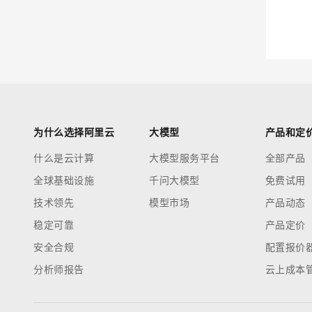
迁移与运维管理
大模型解决方案
专有云
快速部署 Dify，高效搭建 
10 分钟在聊天系统中增加
为什么选择阿里云
大模型
产品和定
什么是云计算
大模型服务平台
全部产品
全球基础设施
千问大模型
免费试用
技术领先
模型市场
产品动态
稳定可靠
产品定价
安全合规
配置报价
分析师报告
云上成本