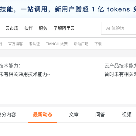
云市场
伙伴
服务
了解阿里云
践
官方博客
考认证
TIANCHI大赛
活动广场
下载
AI 特惠
数据与 API
成为产品伙伴
企业增值服务
最佳实践
价格计算器
AI 场景体
基础软件
产品伙伴合
阿里云认证
市场活动
配置报价
大模型
自助选配和估算价格
新方式
睿译宝，AI翻译排版一步到位
智启 AI 普惠权益
产品生态集成认证中心
企业支持计划
云上春晚
域名与网站
千问官方 MaaS 平台，为开发者和 Agent 而生，新用户赠送 1 亿 + tokens 额度
AI Coding
阿里云Maa
2026 阿里云
云服务器 E
为企业打
数据集
Windows
大模型认证
模型
NEW
技术能力：
云产品技术能
交付可用成果
值低价云产品抢先购
上传文档即自动完成翻译和格式还原
至高享 1亿+免费 tokens，加速 Al 应用落地
提供智能易用的域名与建站服务
智能编程，一键
安全可靠、
未有相关通用技术能力~
暂时未有相关
产品生态伙伴
专家技术服务
云上奥运之旅
弹性计算合作
阿里云中企出
手机三要素
宝塔 Linux
全部认证
价格优势
有专属领域专家
GLM-5.2：长任务时代开源旗舰模型
阿里云 OPC 创新助力计划
千问大模型
即刻拥有 DeepS
AI 电商营销
对象存储 O
大模型
产品生态伙伴工作台
企业增值服务台
云栖战略参考
云存储合作计
云栖大会
身份实名认证
CentOS
训练营
推动算力普惠，释放技术红利
最高返9万
多领域专家智能体,一键组建 AI 虚拟交付团队
快速构建应用程序和网站，即刻迈出上云第一步
至高百万元 Token 补贴，加速一人公司成长
多元化、高性能、安全可靠的大模型服务
真正可用的 1M 上下文,一次完成代码全链路开发
轻松解锁专属 Dee
从图文生成到
云上的中国
数据库合作计
活动全景
短信
Docker
图片和
站式影视创作平台
Hermes Agent，打造自进化智能体
Token Plan 模型订阅计划
数字证书管理服务（原SSL证书）
5 分钟轻松部署
AI 广告创作
无影云电脑
企业成长
NEW
信息公告
看见新力量
云网络合作计
OCR 文字识别
JAVA
证享300元代金券
可视化编排打通从文字构思到成片全链路闭环
全托管，含MySQL、PostgreSQL、SQL Server、MariaDB多引擎
自主进化，持久记忆，越用越聪明
Qwen3.8-Max 首发尝鲜，限时加量 10 倍，夜间低至2折
实现全站HTTPS，呈现可信的WEB访问
图文、视频一
随时随地安
魔搭 Mode
高分内容
最新动态
文章
问答
视频
Kimi-K3
HappyHors
NEW
loud
服务实践
官网公告
金融模力时刻
Salesforce O
版
发票查验
全能环境
Claude Code + GStack 打造工程团队
千问办公，限时限量积分加倍
Qoder
低代码高效构
AI 建站
短信服务
型
NEW
作计划
计划
创新中心
魔搭 ModelSc
健康状态
理服务
让AI从“聊天伙伴”进化为能干活的“数字员工”
安装技能 GStack，拥有专属 AI 工程团队
你的AI工作搭子，覆盖日常办公高频场景
面向真实软件的智能体编程平台
0 代码专业建
客户案例
天气预报查询
操作系统
Kimi 最新旗舰模型，长程编程与推理利器
让文字生成流
态合作计划