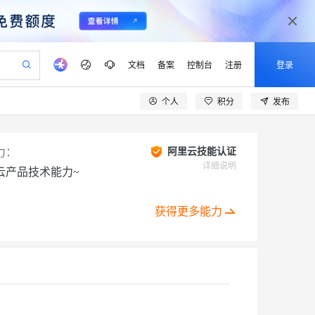
文档
备案
控制台
注册
登录
个人
积分
发布
验
作计划
器
AI 活动
专业服务
服务伙伴合作计划
开发者社区
加入我们
产品动态
服务平台百炼
阿里云 OPC 创新助力计划
一站式生成采购清单，支持单品或批量购买
S产品伙伴计划（繁花）
峰会
CS
造的大模型服务与应用开发平台
Qwen Audio：打造专属 AI 语音助手
一句话生成原生可编辑精美 PPT 文稿
AI 生产力先锋
Al MaaS 服务伙伴赋能合作
域名
博文
Careers
NEW
力：
阿里云技能认证
至高可申请百万元
Qwen3.8-Max 模型上线
开启高性价比 AI 编程新体验
弹性可伸缩的云计算服务
Qwen-Audio-3.0-Realtime 端到端实时语音角色扮演
输入一句话想法, 轻松生成专业的 PPT
先锋实践拓展 AI 生产力的边界
详细说明
云产品技术能力~
Token 补贴，五大权
计划
海大会
伙伴信用分合作计划
商标
问答
社会招聘
益加速 OPC 成功
eek-V4-Pro
SS
一键部署幻兽帕鲁游戏服务器
飞天发布时刻
HOT
Open Search 向量检索版支
划
备案
电子书
校园招聘
pSeek-V4-Pro
视频创作，一键激活电商全链路生产力
稳定、安全、高性价比、高性能的云存储服务
一键购买专属联机服务器，轻松开启游戏
所见，即是所愿
持视频检索 Pipeline 功能
获得更多能力
更多支持
划
公司注册
镜像站
视频生成
语音识别与合成
专属 QwenPaw
漫剧工坊：一站式动画创作平台
AI 实训营
HOT
应用身份服务 (IDaaS)
合作伙伴培训与认证
划
上云迁移
站生成，高效打造优质广告素材
全接入的云上超级电脑
从聊天伙伴进化为能主动干活的本地数字员工
快速生产连贯的高质量长漫剧
从基础到进阶，Agent 创客手把手教你
OpenClaw 管理能力上线
lScope
我要反馈
e-1.1-T2V
Qwen3-TTS-Flash
查询合作伙伴
n Alibaba Cloud ISV 合作
代维服务
建企业门户网站
10 分钟搭建微信、支付宝小程序
MaxCompute MaxFrame 提
创新加速
ope
登录合作伙伴管理后台
我要建议
站，无忧落地极速上线
以可视化方式快速构建移动和 PC 门户网站
国内短信简单易用，安全可靠，秒级触达，全球覆盖200+国家和地区。
高效部署网站，快速应用到小程序
供自动弹性内存功能
畅细腻的高质量视频
离线语音合成大模型，多语言方言自适应，低延迟高稳定