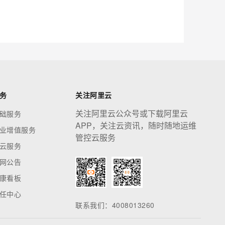
应用创作平台
多模态内容创作工具，已接入 DeepSeek
息提取
与 AI 智能体进行实时音视频通话
从文本、图片、视频中提取结构化的属性信息
构建支持视频理解的 AI 音视频实时通话应用
t.diy 一步搞定创意建站
构建大模型应用的安全防护体系
务
关注阿里云
通过自然语言交互简化开发流程,全栈开发支持
通过阿里云安全产品对 AI 应用进行安全防护
关注阿里云公众号或下载阿里云
础服务
APP，关注云资讯，随时随地运维
业增值服务
管控云服务
云服务
网公告
康看板
任中心
联系我们：4008013260