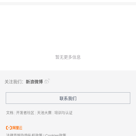
的发帖内容，自动判断其情感倾向是积极、消极还是中性，并将结
果存储在数据库中。
暂无更多信息
关注我们：
新浪微博
联系我们
文档
|
开发者社区
|
天池大赛
|
培训与认证
法律声明及隐私权政策
|
Cookies政策