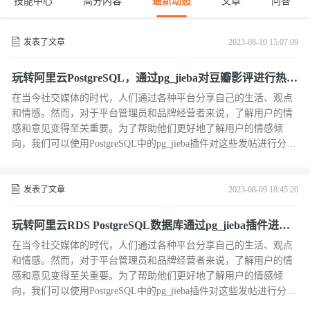
技能中心
高分内容
最新动态
文章
问答
发表了文章
2023-08-10 15:07:09
玩转阿里云PostgreSQL，通过pg_jieba对豆瓣影评进行热评
分析
在当今社交媒体的时代，人们通过各种平台分享自己的生活、观点
和情感。然而，对于平台管理员和品牌经营者来说，了解用户的情
感和意见变得至关重要。为了帮助他们更好地了解用户的情感倾
向，我们可以使用PostgreSQL中的pg_jieba插件对这些发帖进行分词
和情感分析，来构建一个社交媒体情感分析系统，系统将根据用户
的发帖内容，自动判断其情感倾向是积极、消极还是中性，并将结
果存储在数据库中。 本文通过针对kaggle数据集中的豆瓣影评的中
发表了文章
2023-08-09 18:45:20
文评论数据，通过阿里云的PostgreSQL中的pg_jieba插件进行分词
（可自定义多个词典，并且切换自定义词典进行分词），基于分词
玩转阿里云RDS PostgreSQL数据库通过pg_jieba插件进行
的结果进行统计分析。
分词
在当今社交媒体的时代，人们通过各种平台分享自己的生活、观点
和情感。然而，对于平台管理员和品牌经营者来说，了解用户的情
感和意见变得至关重要。为了帮助他们更好地了解用户的情感倾
向，我们可以使用PostgreSQL中的pg_jieba插件对这些发帖进行分词
和情感分析，来构建一个社交媒体情感分析系统，系统将根据用户