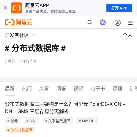
打开 APP
开发者社区
个人
# 分布式数据库 #
7
关注
17449内容
最新
热门
文章
问答
视频
电子书
课程
训
分布式数据库三层架构是什么？阿里云 PolarDB-X CN +
DN + GMS 三层存算分离解析
# 存储
# SQL
# 关系型数据库
# MySQL
# 分布式数据库