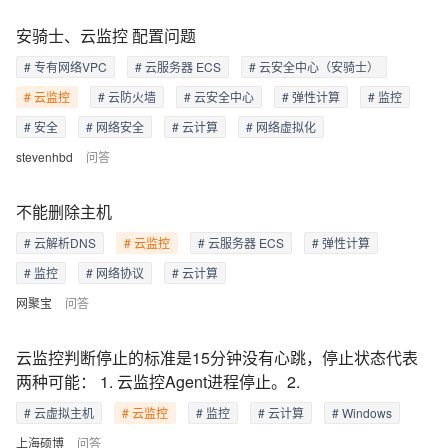
安骑士、云监控 配置问题
# 专有网络VPC
# 云服务器 ECS
# 云安全中心（安骑士）
# 云监控
# 云防火墙
# 云安全中心
# 弹性计算
# 监控
# 安全
# 网络安全
# 云计算
# 网络虚拟化
stevenhbd
问答
不能删除主机
# 云解析DNS
# 云监控
# 云服务器 ECS
# 弹性计算
# 监控
# 网络协议
# 云计算
网聚宝
问答
云监控判断停止的标准是15分钟没有心跳，停止状态代表
两种可能： 1. 云监控Agent进程停止。2.
# 云虚拟主机
# 云监控
# 监控
# 云计算
# Windows
上海硕博
问答