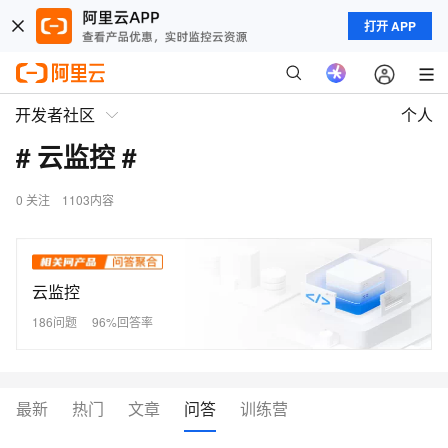
打开 APP
开发者社区
个人
# 云监控 #
0
关注
1103内容
云监控
186问题
96%回答率
最新
热门
文章
问答
训练营