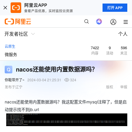
打开 APP
开发者社区
个人
云原生
7422
9
596
内容
活动
关注
微服务
nacos还能使用内置数据源吗？
你鞋带开了~
2024-03-04 21:25:31
324
发布于辽宁
版权
举报
nacos还能使用内置数据源吗？我这配置文件mysql注释了，但是启
动提示找不到jb.url