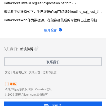
DataWorks Invalid regular expression pattern - ?
想请教下标准模式下，生产环境的sql节点能对routine_sql_test_tianyi进行sel
DataWorks中ob作为数据源，在做数据集成的时候弹出上面的报错？
数据来源：com.alibaba.fastjson.JSONException: syntax er
展开全部
DataWorks离线同步 报脏数据 这是说A字段有问题是不？
请问这里的延迟是什么含义？可以通过什么方式优化？
关注我们：
新浪微博
想问下DataWorks中创建机器学习（PAI）节点操作步骤是什么？
联系我们
DataWorks开发环境要如何开启自动调度呢 标准版？
文档
|
开发者社区
|
天池大赛
|
培训与认证
法律声明及隐私权政策
|
Cookies政策
© 2009-现在 Aliyun.com 版权所有
增值电信业务经营许可证：
浙B2-20080101
域名注册服务机构许可：
浙D3-20210002
写回答