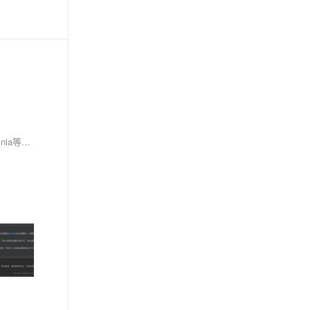
在Vue中，兄弟组件可通过父组件中转、事件总线、Vuex/Pinia或provide/inject实现通信。小型项目推荐父组件中转或事件总线，大型项目建议使用Pinia等状态管理工具，确保数据流清晰可控，避免内存泄漏。