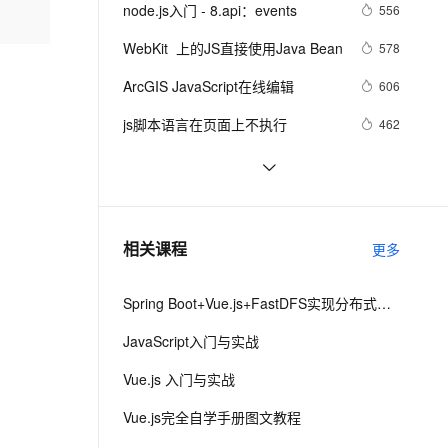
安全
我要投诉
e-1.1-I2V
Cosyvoice-V3-Flash
node.js入门 - 8.api：events
556
PolarDB
上云场景组合购
Milvus 弹性伸缩功能新增节
伴
漫剧创作，剧本、分镜、视频高效生成
100%兼容MySQL、PostgreSQL，兼容Oracle，支持集中和分布式
覆盖90%+业务场景，专享组合折扣价
点支持范围
畅自然，细节丰富
高表现力语音合成大模型，语音克隆听感自然
VPN
WebKit  上的JS直接使用Java Bean
578
ernetes 版 ACK
云聚AI 严选权益
AI 原生数据库服务发布
SSL 证书
ArcGIS JavaScript在线编辑
2V
Fun-ASR
606
，一键激活高效办公新体验
理容器应用的 K8s 服务
精选AI产品，从模型到应用全链提效
Agent 数据网关
文戏情感细腻自然，动作戏激烈拳拳到肉，实现更强表演能力
支持中英文自由切换，具备更强的噪声鲁棒性
堡垒机
js脚本语言在页面上不执行
462
AI 用量加速计划
云原生数据库 PolarDB
防火墙
、识别商机，让客服更高效、服务更出色。
新老同享，达量后返
Agentic Database 发布
Visual Studio正式支持jQuery 
3
JavaScript程式库
主机安全
应用
JavaScript基础——JavaScript变量名
5
称命名规范
千问办公
NEW
密码强度应用(js)
6
AI 应用及服务市场
相关课程
更多
的智能体编程平台
一站式AI生产力平台
AI 应用
伶鹊
Spring Boot+Vue.js+FastDFS实现分布式图片服务器
企业级人与Agent协作平台，接入和调度多个数字员工
智能客服平台，对话机器人、对话分析、智能外呼
大模型
JavaScript入门与实战
大模型服务平台百炼 - 全妙
自然语言处理
Vue.js 入门与实战
应用创作平台
多模态内容创作工具，已接入 DeepSeek
数据标注
Vue.js完全自学手册图文教程
机器学习