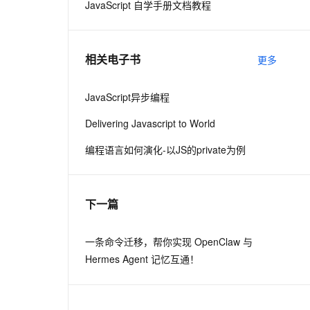
JavaScript 自学手册文档教程
息提取
与 AI 智能体进行实时音视频通话
从文本、图片、视频中提取结构化的属性信息
构建支持视频理解的 AI 音视频实时通话应用
相关电子书
更多
t.diy 一步搞定创意建站
构建大模型应用的安全防护体系
通过自然语言交互简化开发流程,全栈开发支持
通过阿里云安全产品对 AI 应用进行安全防护
JavaScript异步编程
Delivering Javascript to World
编程语言如何演化-以JS的private为例
下一篇
一条命令迁移，帮你实现 OpenClaw 与
Hermes Agent 记忆互通！