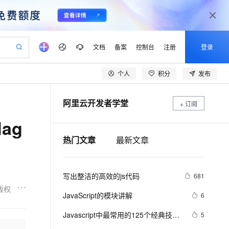
文档
备案
控制台
注册
登录
个人
积分
发布
验
作计划
器
AI 活动
专业服务
服务伙伴合作计划
开发者社区
加入我们
产品动态
服务平台百炼
阿里云 OPC 创新助力计划
阿里云开发者学堂
一站式生成采购清单，支持单品或批量购买
+ 订阅
S产品伙伴计划（繁花）
峰会
CS
造的大模型服务与应用开发平台
Qwen Audio：打造专属 AI 语音助手
一句话生成原生可编辑精美 PPT 文稿
AI 生产力先锋
Al MaaS 服务伙伴赋能合作
域名
博文
Careers
NEW
至高可申请百万元
Qwen3.8-Max 模型上线
ag
开启高性价比 AI 编程新体验
弹性可伸缩的云计算服务
Qwen-Audio-3.0-Realtime 端到端实时语音角色扮演
输入一句话想法, 轻松生成专业的 PPT
先锋实践拓展 AI 生产力的边界
Token 补贴，五大权
计划
海大会
伙伴信用分合作计划
商标
问答
社会招聘
热门文章
最新文章
益加速 OPC 成功
eek-V4-Pro
SS
一键部署幻兽帕鲁游戏服务器
飞天发布时刻
HOT
Open Search 向量检索版支
划
备案
电子书
校园招聘
pSeek-V4-Pro
视频创作，一键激活电商全链路生产力
稳定、安全、高性价比、高性能的云存储服务
一键购买专属联机服务器，轻松开启游戏
所见，即是所愿
持视频检索 Pipeline 功能
更多支持
划
公司注册
镜像站
视频生成
语音识别与合成
专属 QwenPaw
漫剧工坊：一站式动画创作平台
AI 实训营
HOT
应用身份服务 (IDaaS)
写出整洁的高效的js代码
681
合作伙伴培训与认证
划
上云迁移
站生成，高效打造优质广告素材
全接入的云上超级电脑
从聊天伙伴进化为能主动干活的本地数字员工
快速生产连贯的高质量长漫剧
从基础到进阶，Agent 创客手把手教你
OpenClaw 管理能力上线
版权
lScope
我要反馈
e-1.1-T2V
Qwen3-TTS-Flash
JavaScript的模块讲解
6
查询合作伙伴
n Alibaba Cloud ISV 合作
代维服务
建企业门户网站
10 分钟搭建微信、支付宝小程序
MaxCompute MaxFrame 提
畅细腻的高质量视频
离线语音合成大模型，多语言方言自适应，低延迟高稳定
创新加速
ope
Javascript中最常用的125个经典技…
登录合作伙伴管理后台
我要建议
5
站，无忧落地极速上线
以可视化方式快速构建移动和 PC 门户网站
国内短信简单易用，安全可靠，秒级触达，全球覆盖200+国家和地区。
高效部署网站，快速应用到小程序
供自动弹性内存功能