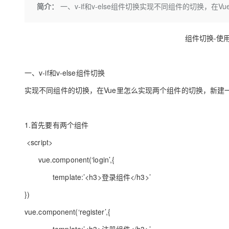
存储
天池大赛
Qwen3.7-Plus
简介：
一、v-if和v-else组件切换实现不同组件的切换，在
云解析DNS
解决方案免费试用 新老
电子合同
最高领取价值200元试用
能看、能想、能动手的多模
安全
网络与CDN
AI 算法大赛
畅捷通
组件切换
-
使
大数据开发治理平台 Data
AI 产品 免费试用
网络
安全
云开发大赛
Qwen3-VL-Plus
Tableau 订阅
1亿+ 大模型 tokens 和 
可观测
入门学习赛
中间件
AI空中课堂在线直播课
云防火墙
140+云产品 免费试用
一、
v-if
和
v-else
组件切换
上云与迁云
云原生的云上边界网络安全
产品新客免费试用，最长1
数据库
实现不同组件的切换，在
Vue
里怎么实现两个组件的切换，新建
生态解决方案
大模型服务
企业出海
大模型ACA认证体验
大数据计算
助力企业全员 AI 认知与能
行业生态解决方案
千问AI平台-Token Plan
政企业务
1.
首先要有两个组件
媒体服务
开发者生态解决方案
<script>
企业服务与云通信
千问AI平台-模型体验
AI 开发和 AI 应用解决
vue.component(‘login’,{
在线体验全尺寸、多种模态
域名与网站
template:’<h3>
登录组件
</h3>’
Happy 系列大模型
终端用户计算
})
Serverless
vue.component(‘register’,{
开发工具