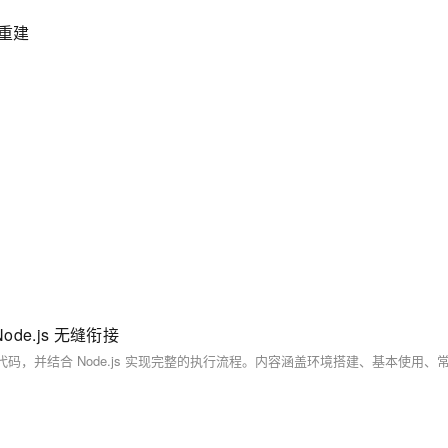
与重建
ode.js 无缝衔接