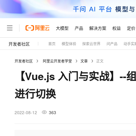
大模型
产品
解决方案
权益
定价
开发者社区
首页
模型体验
探索云世界
问产品
动手实
大模型
产品
解决方案
权益
定价
云市场
伙伴
服务
了解阿里云
精选产品
精选解决方案
普惠上云
产品定价
精选商城
成为销售伙伴
售前咨询
为什么选择阿里云
千问AI平台
开发者社区
阿里云开发者学堂
文章
正文
了解云产品的定价详情
大模型服务平台百炼
千问办公，解锁你的工作
普惠上云 官方力荐
分销伙伴
在线服务
网站建设
什么是云计算
大
【Vue.js 入门与实战】--组
大模型服务与应用平台
企业级Agent产品，直接
云服务器38元/年起，超
咨询伙伴
多端小程序
技术领先
云上成本管理
售后服务
轻量应用服务器
Agency Agents：拥
官方推荐返现计划
大模型
精选产品
精选解决方案
Salesforce 国际版订阅
稳定可靠
进行切换
管理和优化成本
推荐新用户得奖励，单订单
销售伙伴合作计划
自助服务
友盟天域
安全合规
人工智能与机器学习
AI
文本生成
云数据库 RDS
HappyHorse 打造一
云工开物
无影生态合作计划
在线服务
观测云
分析师报告
高校专属算力普惠，学生认
计算
互联网应用开发
2022-08-12
363
Qwen3.8-Max
HOT
Salesforce On Alibaba C
工单服务
Tuya 物联网平台阿里云
研究报告与白皮书
人工智能平台 PAI
快速拥有专属 OpenClaw
大模
Consulting Partner 合
大数据
容器
智能体时代全能旗舰模型
免费试用
短信专区
一站式AI开发、训练和推
蓝凌 OA
AI 大模型销售与服务生
现代化应用