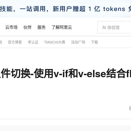
云市场
伙伴
服务
了解阿里云
践
官方博客
考认证
TIANCHI大赛
活动广场
下载
AI 特惠
数据与 API
成为产品伙伴
企业增值服务
最佳实践
价格计算器
AI 场景体
基础软件
产品伙伴合
阿里云认证
市场活动
配置报价
大模型
自助选配和估算价格
新方式
睿译宝，AI翻译排版一步到位
智启 AI 普惠权益
产品生态集成认证中心
企业支持计划
云上春晚
域名与网站
千问官方 MaaS 平台，为开发者和 Agent 而生，新用户赠送 1 亿 + tokens 额度
AI Coding
阿里云Maa
2026 阿里云
云服务器 E
为企业打
数据集
Windows
大模型认证
模型
NEW
件切换-使用v-if和v-else结合fl
交付可用成果
值低价云产品抢先购
上传文档即自动完成翻译和格式还原
至高享 1亿+免费 tokens，加速 Al 应用落地
提供智能易用的域名与建站服务
智能编程，一键
安全可靠、
产品生态伙伴
专家技术服务
云上奥运之旅
弹性计算合作
阿里云中企出
手机三要素
宝塔 Linux
全部认证
价格优势
有专属领域专家
GLM-5.2：长任务时代开源旗舰模型
阿里云 OPC 创新助力计划
千问大模型
即刻拥有 DeepS
AI 电商营销
对象存储 O
大模型
产品生态伙伴工作台
企业增值服务台
云栖战略参考
云存储合作计
云栖大会
身份实名认证
CentOS
训练营
推动算力普惠，释放技术红利
最高返9万
多领域专家智能体,一键组建 AI 虚拟交付团队
快速构建应用程序和网站，即刻迈出上云第一步
至高百万元 Token 补贴，加速一人公司成长
多元化、高性能、安全可靠的大模型服务
真正可用的 1M 上下文,一次完成代码全链路开发
轻松解锁专属 Dee
从图文生成到
云上的中国
数据库合作计
活动全景
短信
Docker
图片和
站式影视创作平台
Hermes Agent，打造自进化智能体
Token Plan 模型订阅计划
数字证书管理服务（原SSL证书）
5 分钟轻松部署
AI 广告创作
无影云电脑
企业成长
NEW
信息公告
看见新力量
云网络合作计
OCR 文字识别
JAVA
证享300元代金券
可视化编排打通从文字构思到成片全链路闭环
全托管，含MySQL、PostgreSQL、SQL Server、MariaDB多引擎
自主进化，持久记忆，越用越聪明
Qwen3.8-Max 首发尝鲜，限时加量 10 倍，夜间低至2折
实现全站HTTPS，呈现可信的WEB访问
图文、视频一
随时随地安
魔搭 Mode
Kimi-K3
HappyHors
NEW
loud
服务实践
官网公告
金融模力时刻
Salesforce O
版
发票查验
全能环境
Claude Code + GStack 打造工程团队
千问办公，限时限量积分加倍
Qoder
低代码高效构
AI 建站
短信服务
型
NEW
作计划
Kimi 最新旗舰模型，长程编程与推理利器
让文字生成流
计划
创新中心
魔搭 ModelSc
健康状态
理服务
让AI从“聊天伙伴”进化为能干活的“数字员工”
安装技能 GStack，拥有专属 AI 工程团队
你的AI工作搭子，覆盖日常办公高频场景
面向真实软件的智能体编程平台
0 代码专业建
客户案例
天气预报查询
操作系统
态合作计划