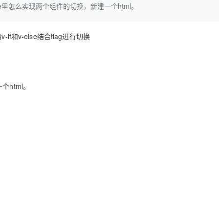
Deepseek-v4-pro
HappyHors
Vue里怎么实现两个组件的切换，新建一个html。
同享
万小智 AI 建站低至 15元/月
Qoder CN
AI 短剧/漫剧
云原生数据库 
快递物流查询
WordPress
成为服务伙
高校合作
点，立即开启云上创新
覆盖公网/内网、递归/权威、移动APP等全场景解析服务
送.CN域名，送备案服务码
基于千问大模型等，支持代码智能生成、研发智能问答
AI助力短剧
态智能体模型
旗舰 MoE 大模型，百万上下文与顶尖推理能力
图生视频，流
Ubuntu
服务生态伙伴
云工开物
企业应用
用
v-if
和
v-else
结合
flag
进行切换
Works
Night Plan 支持 Qwen 3.8-Max
云原生大数据计算服务 MaxCompute
AI 办公
容器服务 Kub
NEW
GLM-5.2
Wan2.7-T
Red Hat
30+ 款产品免费体验
Data Agent 驱动的一站式 Data+AI 开发治理平台
夜间 5 折，Qwen/Meoo/TokenPlan 客户专享
面向分析的企业级SaaS模式云数据仓库
AI智能应用
提供一站式管
科研合作
视觉 Coding、空间感知、多模态思考等全面升级
1M上下文，专为长程任务能力而生
ERP
堂（旗舰版）
SUSE
智能客服
CRM
防护产品
2个月
自动承接线索
一个
html
。
建站小程序
OA 办公系统
AI 应用构建
大模型原生
力提升
财税管理
模板建站
Qoder
大模型服务平台百炼-应用模版
HOT
NEW
面向真实软件
个人版上线、团队版降价；千问3.8-Max首发发尝鲜
丰富多元化的应用模版和解决方案
400电话
定制建站
万有无界
大模型服务平台百炼-智能体
方案
广告营销
模板小程序
的模型效果
灵活可视化地构建企业级 Agent
定制小程序
秒悟
人工智能平台 PAI
APP 开发
云端极速 AI 
新一代 AI 视频生成模型，深度适配广告营销等场景
AI Native 的算法工程平台，一站式完成建模、训练、推理服务部署
建站系统