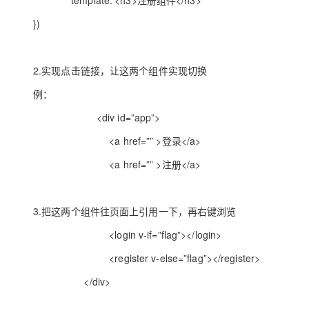
template:’<h3>
注册组件
</h3>’
大模型解决方案
})
迁移与运维管理
快速部署 Dify，高效搭建 
专有云
2.
实现点击链接，让这两个组件实现切换
10 分钟在聊天系统中增加
例：
<div id=”app”>
<a href=”” >
登录
</a>
<a href=”” >
注册
</a>
3.
把这两个组件往页面上引用一下，再右键浏览
<login v-if=”flag”></login>
<register v-else=”flag”></register>
</div>