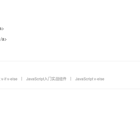
a>
</a>
v-if v-else
JavaScript入门实战组件
JavaScript v-else