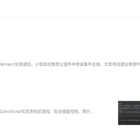
通义灵码基于自然语言需求，快速生成完整Vue组件。例如，用Vue 2和JavaScript实现贪吃蛇游戏：包含键盘控制、得分系统、游戏结束判定与Canvas动态渲染。AI生成的代码符合规范，支持响应式数据与事件监听，还能进阶优化（如增加启停按钮、速度随分数提升）。传统需1小时的工作量，使用通义灵码仅10分钟完成，大幅提升开发效率。操作简单：安装插件、输入需求、运行项目即可实现功能。