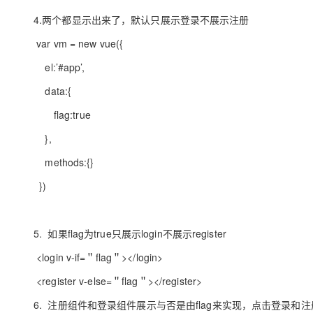
4.
两个都显示出来了，默认只展示登录不展示注册
var vm = new vue({
el:’#app’,
data:{
flag:true
},
methods:{}
})
5.
如果
flag
为
true
只展示
login
不展示
register
<login v-if=
＂
flag
＂
></login>
<register v-else=
＂
flag
＂
></register>
6.
注册组件和登录组件展示与否是由
flag
来实现，点击登录和注