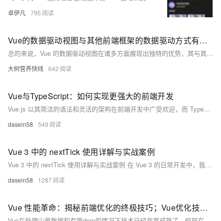
卓伊凡
795
Vue的数据驱动视图与其他前端框架的数据驱动方式有何不同？
总的来说，Vue 的数据驱动视图在诸多方面展现出独特的优势，其与其他前端框架的数据驱动方式的不同之处主要体现在绑定方式、性能表现、触发机制、组件化结合、灵活性、语法表达以及与后端数据交互等方面。这些差异使得 Vue 在前端开发领域具有独特的地位和价值。
大树营养快线
642
Vue与TypeScript：如何实现更强大的前端开发
Vue.js 以其简洁的语法和灵活的架构在前端开发中广受欢迎，而 TypeScript 作为一种静态类型语言，为 JavaScript 提供了强大的类型系统和编译时检查。将 Vue.js 与 TypeScript 结合使用，不仅可以提升代码的可维护性和可扩展性，还能减少运行时错误，提高开发效率。本文将介绍如何在 Vue.js 项目中使用 TypeScript，并通过一些代码示例展示其强大功能。
dasein58
549
Vue 3 中的 nextTick 使用详解与实战案例
Vue 3 中的 nextTick 使用详解与实战案例 在 Vue 3 的日常开发中，我们经常需要在数据变化后等待 DOM 更新完成再执行某些操作。此时，nextTick 就成了一个不可或缺的工具。本文将介绍 nextTick 的基本用法，并通过三个实战案例，展示它在表单验证、弹窗动画、自动聚焦等场景中的实际应用。
dasein58
1287
Vue 性能革命：揭秘前端优化的终极技巧；Vue优化技巧，解决Vue项目卡顿问题
Vue在处理少量数据和有限dom的情况下技术已经非常成熟了，但现在随着AI时代的到来，海量数据场景会越来越多，Vue优化技巧也是必备技能。 博客不应该只有代码和解决方案，重点应该在于给出解决方案的同时分享思维模式，只有思维才能可持续地解决问题，只有思维才是真正值得学习和分享的核心要素。如果这篇博客能给您带来一点帮助，麻烦您点个赞支持一下，还可以收藏起来以备不时之需，有疑问和错误欢迎在评论区指出~