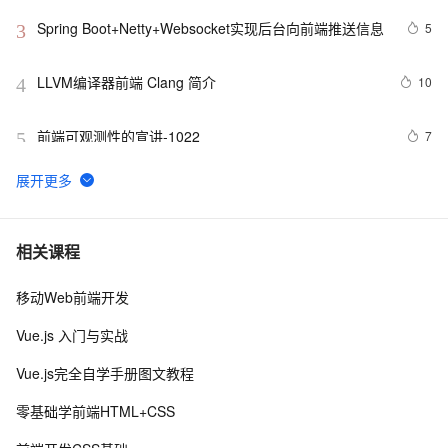
Spring Boot+Netty+Websocket实现后台向前端推送信息
5
3
LLVM编译器前端 Clang 简介
10
4
前端可观测性的宣讲-1022
7
5
2022 前端包管理方案-pnpm 和 corepack
2
6
而桌面app向来是web前端开发开发人员下意识的避开方
2
7
相关课程
移动Web前端开发
前端常见的HTTP状态码
8
8
Vue.js 入门与实战
探索现代前端工程化工具与流程：提升开发效率和项目质
6
9
Vue.js完全自学手册图文教程
量
前后端分离，如何在前端项目中动态插入后端API基地
3
10
零基础学前端HTML+CSS
址？（in docker）