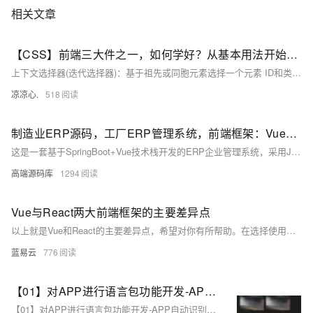
相关文章
【CSS】前端三大件之一，如何学好？从基本用法开始吧！（一）：CSS发展史；CSS样式表的引入；CSS选择器使用，附带案例介绍
上下文选择器(迭代选择器)：基于祖先或同胞元素选择一个元素 ID和类选择器：基于id#和class的属性值进行选择元素。 属性选择器：基于属性的有无和特征进行选择。 ①上下文选择器： 上下文选择器的语法格式：标签1 标签2{属性:值;} //注意：组合选择器和上下文选择器的区别，组合选择器以逗号隔开， 上下文选择器以空格隔开 ②特殊的上下文选择器 子选择器> : 语法格式:标签1>标签2 解释说明：标签1和标签2
凉凉心.
518
制造业ERP源码，工厂ERP管理系统，前端框架：Vue，后端框架：SpringBoot
这是一套基于SpringBoot+Vue技术栈开发的ERP企业管理系统，采用Java语言与vscode工具。系统涵盖采购/销售、出入库、生产、品质管理等功能，整合客户与供应商数据，支持在线协同和业务全流程管控。同时提供主数据管理、权限控制、工作流审批、报表自定义及打印、在线报表开发和自定义表单功能，助力企业实现高效自动化管理，并通过UniAPP实现移动端支持，满足多场景应用需求。
高端源码库
1294
Vue与React两大前端框架的主要差异点
以上就是Vue和React的主要差异点，希望对你有所帮助。在选择使用哪一个框架时，需要根据项目的具体需求和团队的技术栈来决定。
蓝易云
776
【01】对APP进行语言包功能开发-APP自动识别地区ip后分配对应的语言功能复杂吗？-成熟app项目语言包功能定制开发-前端以uniapp-基于vue.js后端以laravel基于php为例项目实战-优雅草卓伊凡
【01】对APP进行语言包功能开发-APP自动识别地区ip后分配对应的语言功能复杂吗？-成熟app项目语言包功能定制开发-前端以uniapp-基于vue.js后端以laravel基于php为例项目实战-优雅草卓伊凡