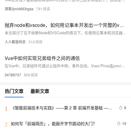
游客lijmi4663rgsa
791
抛弃node和vscode，如何用记事本开发出一个完整的vue前端项目
本文探讨了在不依赖Node和VSCode的情况下，仅使用记事本和浏览器开发一个完整的Vue3前端项目的方法。通过CDN引入Vue、Vue Router、Element-UI等库，直接编写HTML文件实现页面功能，展示了前端开发的本质是生成HTML。虽然日常开发离不开现代工具，但掌握这种基础方法有助于快速实现想法或应对特殊环境限制。文章还介绍了如何用Node简单部署HTML文件到服务器，提供了一种高效、轻量的开发思路。
人人都是码农
512
Vue中如何实现兄弟组件之间的通信
在Vue中，兄弟组件可通过父组件中转、事件总线、Vuex/Pinia或provide/inject实现通信。小型项目推荐父组件中转或事件总线，大型项目建议使用Pinia等状态管理工具，确保数据流清晰可控，避免内存泄漏。
34789737
808
热门文章
最新文章
《智能前端技术与实践》——第 2 章 前端开发基础 ——
6
1
2.2 HTML基础——2.2.1    HTML 文档基本结构（中）
如何写「前端简历」，能敲开字节跳动的大门？
10
2