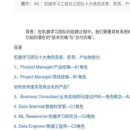
存储
天池大赛
Qwen3.7-Plus
简介：
ML：机器学习工程化之团队十大角色背景、职责、
云解析DNS
解决方案免费试用 新老
电子合同
最高领取价值200元试用
能看、能想、能动手的多模
安全
网络与CDN
AI 算法大赛
畅捷通
大数据开发治理平台 Data
AI 产品 免费试用
网络
安全
云开发大赛
Qwen3-VL-Plus
Tableau 订阅
1亿+ 大模型 tokens 和 
背景
：在机器学习团队的组建过程中，我们需要具有系统的
可观测
入门学习赛
中间件
AI空中课堂在线直播课
引起的潜在的“技术灾难”与“交付灾难”。
云防火墙
140+云产品 免费试用
上云与迁云
云原生的云上边界网络安全
产品新客免费试用，最长1
目录
数据库
生态解决方案
大模型服务
机器学习团队十大角色背景、职责、产出物划分
企业出海
大模型ACA认证体验
大数据计算
助力企业全员 AI 认知与能
行业生态解决方案
1、Product Manager/产品经理—A1角色
千问AI平台-Token Plan
政企业务
媒体服务
开发者生态解决方案
2、Project Manager/项目经理—B1角色
企业服务与云通信
千问AI平台-模型体验
如何去快速实现商业化的产品？
AI 开发和 AI 应用解决
在线体验全尺寸、多种模态
域名与网站
3、Business Consultant/业务咨询顾问(配合PM)—角色概念—
Happy 系列大模型
4. Data Scientist/数据科学家—C1角色
终端用户计算
5. ML Researcher/机器学习研究员—C2角色
Serverless
6. Data Engineer/数据工程师—C3角色
开发工具