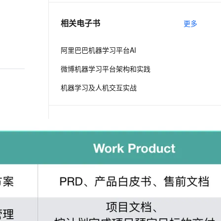
相关电子书
更多
息提取
与 AI 智能体进行实时音视频通话
从文本、图片、视频中提取结构化的属性信息
构建支持视频理解的 AI 音视频实时通话应用
阿里巴巴机器学习平台AI
t.diy 一步搞定创意建站
构建大模型应用的安全防护体系
微博机器学习平台架构和实践
通过自然语言交互简化开发流程,全栈开发支持
通过阿里云安全产品对 AI 应用进行安全防护
机器学习及人机交互实战
相关实验场景
更多
在PAI ArtLab一键设计AIGC新春红包
使用PAI+LLaMA Factory微调Qwen2-VL模型，搭建文旅领域知识问答机器人
下一篇