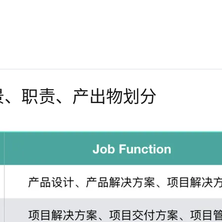
AI 应用
10分钟微调：让0.6B模型媲美235B模
多模态数据信
型
依托云原生高可用架构,实现Dify私有化部署
用1%尺寸在特定领域达到大模型90%以上效果
一个 AI 助手
超强辅助，Bol
即刻拥有 DeepSeek-R1 满血版
在企业官网、通讯软件中为客户提供 AI 客服
多种方案随心选，轻松解锁专属 DeepSeek
景、职责、产出物划分