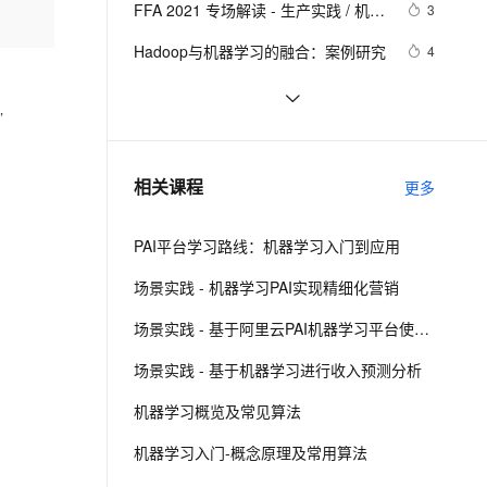
安全
FFA 2021 专场解读 - 生产实践 / 机器
我要投诉
e-1.1-I2V
Cosyvoice-V3-Flash
3
PolarDB
上云场景组合购
Milvus 弹性伸缩功能新增节
伴
学习
漫剧创作，剧本、分镜、视频高效生成
100%兼容MySQL、PostgreSQL，兼容Oracle，支持集中和分布式
覆盖90%+业务场景，专享组合折扣价
点支持范围
畅自然，细节丰富
高表现力语音合成大模型，语音克隆听感自然
VPN
Hadoop与机器学习的融合：案例研究
4
ernetes 版 ACK
云聚AI 严选权益
AI 原生数据库服务发布
SSL 证书
使用机器学习技术进行时间序列缺失
4
2V
Fun-ASR
，一键激活高效办公新体验
理容器应用的 K8s 服务
精选AI产品，从模型到应用全链提效
Agent 数据网关
”
数据填充：基础方法与入门案例
文戏情感细腻自然，动作戏激烈拳拳到肉，实现更强表演能力
支持中英文自由切换，具备更强的噪声鲁棒性
堡垒机
自建Dify平台与PAI EAS LLM大模型
12
AI 用量加速计划
云原生数据库 PolarDB
防火墙
、识别商机，让客服更高效、服务更出色。
【机器学习】特征筛选实例与代码详
新老同享，达量后返
Agentic Database 发布
11
相关课程
更多
解
主机安全
应用
PAI平台学习路线：机器学习入门到应用
千问办公
NEW
AI 应用及服务市场
的智能体编程平台
一站式AI生产力平台
场景实践 - 机器学习PAI实现精细化营销
AI 应用
伶鹊
场景实践 - 基于阿里云PAI机器学习平台使用时间序列分解模型预测商品销量
企业级人与Agent协作平台，接入和调度多个数字员工
智能客服平台，对话机器人、对话分析、智能外呼
大模型
场景实践 - 基于机器学习进行收入预测分析
大模型服务平台百炼 - 全妙
自然语言处理
机器学习概览及常见算法
应用创作平台
多模态内容创作工具，已接入 DeepSeek
数据标注
机器学习入门-概念原理及常用算法
机器学习