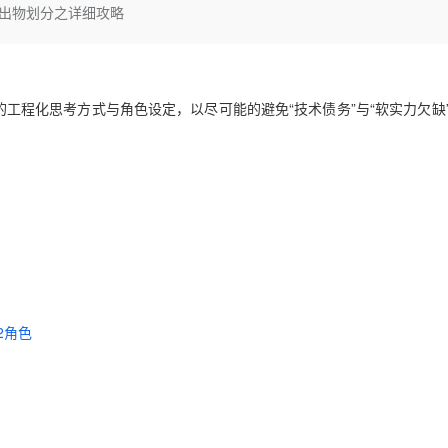
Deepseek-v4-pro
HappyHors
产出物划分之详细攻略
同享
万小智 AI 建站低至 15元/月
Qoder CN
AI 短剧/漫剧
云原生数据库 
快递物流查询
WordPress
成为服务伙
高校合作
点，立即开启云上创新
覆盖公网/内网、递归/权威、移动APP等全场景解析服务
送.CN域名，送备案服务码
基于千问大模型等，支持代码智能生成、研发智能问答
AI助力短剧
态智能体模型
旗舰 MoE 大模型，百万上下文与顶尖推理能力
图生视频，流
Ubuntu
服务生态伙伴
云工开物
企业应用
Works
Night Plan 支持 Qwen 3.8-Max
云原生大数据计算服务 MaxCompute
AI 办公
容器服务 Kub
NEW
GLM-5.2
Wan2.7-T
Red Hat
30+ 款产品免费体验
Data Agent 驱动的一站式 Data+AI 开发治理平台
夜间 5 折，Qwen/Meoo/TokenPlan 客户专享
面向分析的企业级SaaS模式云数据仓库
AI智能应用
提供一站式管
科研合作
工程化思考方式与角色设定，以尽可能的避免“技术债务”与“软实力欠缺
视觉 Coding、空间感知、多模态思考等全面升级
1M上下文，专为长程任务能力而生
ERP
堂（旗舰版）
SUSE
智能客服
CRM
防护产品
2个月
自动承接线索
建站小程序
OA 办公系统
AI 应用构建
大模型原生
力提升
财税管理
模板建站
Qoder
大模型服务平台百炼-应用模版
HOT
NEW
面向真实软件
个人版上线、团队版降价；千问3.8-Max首发发尝鲜
丰富多元化的应用模版和解决方案
400电话
定制建站
万有无界
大模型服务平台百炼-智能体
方案
广告营销
模板小程序
的模型效果
灵活可视化地构建企业级 Agent
A2角色
定制小程序
秒悟
人工智能平台 PAI
APP 开发
云端极速 AI 
新一代 AI 视频生成模型，深度适配广告营销等场景
AI Native 的算法工程平台，一站式完成建模、训练、推理服务部署
建站系统