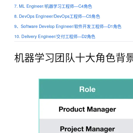
大模型解决方案
7. ML Engineer/机器学习工程师—C4角色
迁移与运维管理
8. DevOps Engineer/DevOps工程师—C5角色
快速部署 Dify，高效搭建 
专有云
9、Software Develop Engineer/软件开发工程师—D1角色
10 分钟在聊天系统中增加
10. Delivery Engineer/交付工程师—D2角色
机器学习团队十大角色背