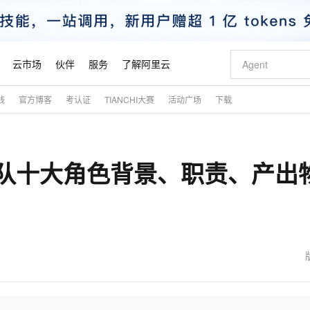
云市场
伙伴
服务
了解阿里云
践
官方博客
考认证
TIANCHI大赛
活动广场
下载
AI 特惠
数据与 API
成为产品伙伴
企业增值服务
最佳实践
价格计算器
AI 场景体
基础软件
产品伙伴合
阿里云认证
市场活动
配置报价
大模型
自助选配和估算价格
新方式
睿译宝，AI翻译排版一步到位
智启 AI 普惠权益
产品生态集成认证中心
企业支持计划
云上春晚
域名与网站
千问官方 MaaS 平台，为开发者和 Agent 而生，新用户赠送 1 亿 + tokens 额度
Qwen Aud
AI Coding
阿里云Maa
2026 阿里云
云服务器 E
为企业打
数据集
Windows
大模型认证
模型
NEW
NEW
队十大角色背景、职责、产出
交付可用成果
值低价云产品抢先购
上传文档即自动完成翻译和格式还原
至高享 1亿+免费 tokens，加速 Al 应用落地
提供智能易用的域名与建站服务
智能编程，一键
安全可靠、
产品生态伙伴
专家技术服务
云上奥运之旅
弹性计算合作
阿里云中企出
手机三要素
宝塔 Linux
全部认证
价格优势
有专属领域专家
GLM-5.2：长任务时代开源旗舰模型
阿里云 OPC 创新助力计划
千问大模型
即刻拥有 DeepS
AI 电商营销
对象存储 O
大模型
产品生态伙伴工作台
企业增值服务台
云栖战略参考
云存储合作计
云栖大会
身份实名认证
CentOS
训练营
推动算力普惠，释放技术红利
最高返9万
多领域专家智能体,一键组建 AI 虚拟交付团队
快速构建应用程序和网站，即刻迈出上云第一步
至高百万元 Token 补贴，加速一人公司成长
多元化、高性能、安全可靠的大模型服务
真正可用的 1M 上下文,一次完成代码全链路开发
轻松解锁专属 Dee
从图文生成到
云上的中国
数据库合作计
活动全景
短信
Docker
图片和
站式影视创作平台
Hermes Agent，打造自进化智能体
Token Plan 模型订阅计划
数字证书管理服务（原SSL证书）
5 分钟轻松部署
AI 广告创作
无影云电脑
企业成长
NEW
信息公告
看见新力量
云网络合作计
OCR 文字识别
JAVA
证享300元代金券
可视化编排打通从文字构思到成片全链路闭环
全托管，含MySQL、PostgreSQL、SQL Server、MariaDB多引擎
自主进化，持久记忆，越用越聪明
Qwen3.8-Max 首发尝鲜，限时加量 10 倍，夜间低至2折
实现全站HTTPS，呈现可信的WEB访问
图文、视频一
随时随地安
魔搭 Mode
Kimi-K3
HappyHors
NEW
loud
服务实践
官网公告
金融模力时刻
Salesforce O
版
发票查验
全能环境
Claude Code + GStack 打造工程团队
千问办公，限时限量积分加倍
Qoder
低代码高效构
AI 建站
短信服务
型
NEW
作计划
Kimi 最新旗舰模型，长程编程与推理利器
让文字生成流
计划
创新中心
魔搭 ModelSc
健康状态
理服务
让AI从“聊天伙伴”进化为能干活的“数字员工”
安装技能 GStack，拥有专属 AI 工程团队
你的AI工作搭子，覆盖日常办公高频场景
面向真实软件的智能体编程平台
0 代码专业建
客户案例
天气预报查询
操作系统
态合作计划