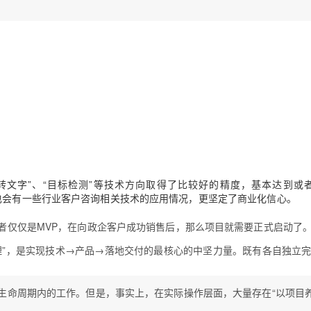
音转文字”、“目标检测”等技术方向取得了比较好的精度，基本达到或
用的可能，也会有一些行业客户咨询相关技术的应用情况，更坚定了商业化信心。
者仅仅是MVP，在向政企客户成功销售后，那么项目就需要正式启动了
理”，是实现技术→产品→落地交付的最核心的中坚力量。既有各自独立
生命周期内的工作。但是，事实上，在实际操作层面，大量存在“以项目养