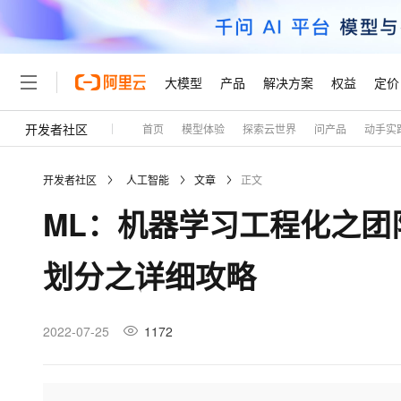
大模型
产品
解决方案
权益
定价
开发者社区
首页
模型体验
探索云世界
问产品
动手实
大模型
产品
解决方案
权益
定价
云市场
伙伴
服务
了解阿里云
精选产品
精选解决方案
普惠上云
产品定价
精选商城
成为销售伙伴
售前咨询
为什么选择阿里云
千问AI平台
开发者社区
人工智能
文章
正文
了解云产品的定价详情
大模型服务平台百炼
千问办公，解锁你的工作
普惠上云 官方力荐
分销伙伴
在线服务
网站建设
什么是云计算
大
ML：机器学习工程化之团
大模型服务与应用平台
企业级Agent产品，直接
云服务器38元/年起，超
咨询伙伴
多端小程序
技术领先
云上成本管理
售后服务
轻量应用服务器
Agency Agents：拥
官方推荐返现计划
大模型
精选产品
精选解决方案
Salesforce 国际版订阅
稳定可靠
划分之详细攻略
管理和优化成本
推荐新用户得奖励，单订单
销售伙伴合作计划
自助服务
友盟天域
安全合规
人工智能与机器学习
AI
文本生成
云数据库 RDS
HappyHorse 打造一
云工开物
无影生态合作计划
在线服务
观测云
分析师报告
高校专属算力普惠，学生认
计算
互联网应用开发
2022-07-25
1172
Qwen3.8-Max
HOT
Salesforce On Alibaba C
工单服务
Tuya 物联网平台阿里云
研究报告与白皮书
人工智能平台 PAI
快速拥有专属 OpenClaw
大模
Consulting Partner 合
大数据
容器
智能体时代全能旗舰模型
免费试用
短信专区
一站式AI开发、训练和推
蓝凌 OA
AI 大模型销售与服务生
现代化应用