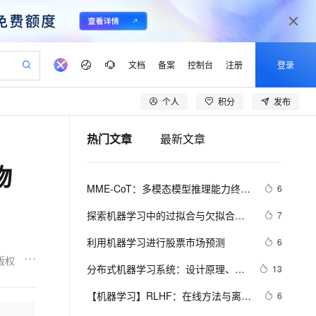
文档
备案
控制台
注册
登录
个人
积分
发布
验
作计划
器
AI 活动
专业服务
服务伙伴合作计划
开发者社区
加入我们
产品动态
服务平台百炼
阿里云 OPC 创新助力计划
热门文章
最新文章
一站式生成采购清单，支持单品或批量购买
io：打造专属 AI 语音助手
S产品伙伴计划（繁花）
峰会
CS
造的大模型服务与应用开发平台
一句话生成原生可编辑精美 PPT 文稿
AI 生产力先锋
Al MaaS 服务伙伴赋能合作
域名
博文
Careers
至高可申请百万元
Qwen3.8-Max 模型上线
物
开启高性价比 AI 编程新体验
弹性可伸缩的云计算服务
Qwen-Audio-3.0-Realtime 端到端实时语音角色扮演
输入一句话想法, 轻松生成专业的 PPT
先锋实践拓展 AI 生产力的边界
Token 补贴，五大权
计划
海大会
伙伴信用分合作计划
商标
问答
社会招聘
MME-CoT：多模态模型推理能力终极
6
益加速 OPC 成功
eek-V4-Pro
SS
一键部署幻兽帕鲁游戏服务器
飞天发布时刻
HOT
Open Search 向量检索版支
划
备案
电子书
校园招聘
评测！六大领域细粒度评估，港中大
pSeek-V4-Pro
视频创作，一键激活电商全链路生产力
稳定、安全、高性价比、高性能的云存储服务
一键购买专属联机服务器，轻松开启游戏
所见，即是所愿
持视频检索 Pipeline 功能
更多支持
探索机器学习中的过拟合与欠拟合：
7
等机构联合推出
划
公司注册
镜像站
视频生成
语音识别与合成
原理与实践
专属 QwenPaw
漫剧工坊：一站式动画创作平台
AI 实训营
HOT
应用身份服务 (IDaaS)
利用机器学习进行股票市场预测
6
合作伙伴培训与认证
划
上云迁移
站生成，高效打造优质广告素材
全接入的云上超级电脑
从聊天伙伴进化为能主动干活的本地数字员工
快速生产连贯的高质量长漫剧
从基础到进阶，Agent 创客手把手教你
OpenClaw 管理能力上线
版权
lScope
我要反馈
e-1.1-T2V
Qwen3-TTS-Flash
分布式机器学习系统：设计原理、优
13
查询合作伙伴
n Alibaba Cloud ISV 合作
代维服务
建企业门户网站
10 分钟搭建微信、支付宝小程序
MaxCompute MaxFrame 提
化策略与实践经验
畅细腻的高质量视频
离线语音合成大模型，多语言方言自适应，低延迟高稳定
创新加速
【机器学习】RLHF：在线方法与离线
ope
登录合作伙伴管理后台
6
我要建议
站，无忧落地极速上线
以可视化方式快速构建移动和 PC 门户网站
国内短信简单易用，安全可靠，秒级触达，全球覆盖200+国家和地区。
高效部署网站，快速应用到小程序
供自动弹性内存功能
算法在大模型语言模型校准中的博弈