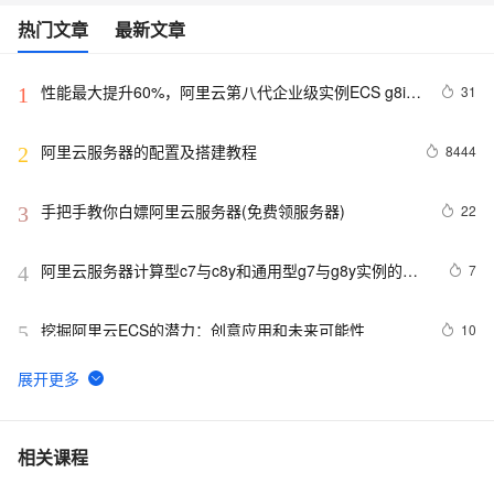
热门文章
最新文章
性能最大提升60%，阿里云第八代企业级实例ECS g8i正
31
1
式上线
阿里云服务器的配置及搭建教程
8444
2
手把手教你白嫖阿里云服务器(免费领服务器)
22
3
阿里云服务器计算型c7与c8y和通用型g7与g8y实例的区
7
4
别与选择参考
挖掘阿里云ECS的潜力：创意应用和未来可能性
10
5
阿里云2核4G配置服务器可选实例及收费价格参考
5
6
卖爆了！阿里云99元服务器新老用户同享，续费不涨
10
7
相关课程
价！