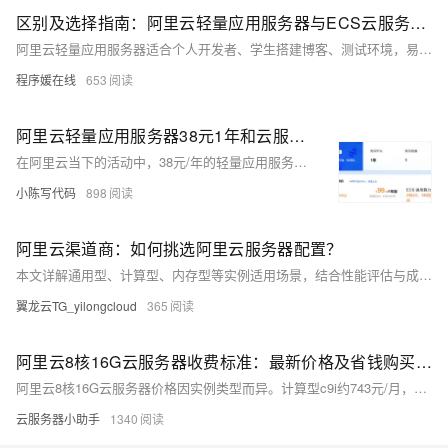
区别及选择指南：阿里云轻量应用服务器与ECS云服务器有什么区别？
阿里云轻量应用服务器适合个人开发者、学生搭建博客、测试环境，易用且性价比高；ECS功能更强大，适合企业级应用如大数据、高流量网站。根据需求选择：轻量入门首选，ECS专业之选。
程序媛在线
653
阿里云轻量应用服务器38元1年和云服务器99元1年怎么选？二者性能区别及选择参考
在阿里云当下的活动中，38元/年的轻量应用服务器与99元/年的云服务器ECS成为众多新用户的关注焦点。但是有部分用户并不是很清楚二者之间的区别，因此就不知道应该如何选择。接下来，笔者将为您详细剖析ECS云服务器与轻量应用服务器的差异，以供您参考和选择。
小陈写代码
898
阿里云渠道商：如何挑选阿里云服务器配置？
本文详解通用型、计算型、内存型等实例适用场景，结合性能评估与成本优化策略，助力用户按需选择。以日均1万访问企业网站为例，2核4G+3M带宽月费约200元，性价比高。合理配置更省钱。
翼龙云TG_yilongcloud
365
阿里云8核16G云服务器收费标准：最新价格及省钱购买方法整理
阿里云8核16G云服务器价格因实例类型而异。计算型c9i约743元/月，一年6450元（7折）；通用算力型u1约673元/月，一年仅需4225元（5.1折）。实际价格享时长折扣，详情见ECS官网。
云服务器小助手
1340