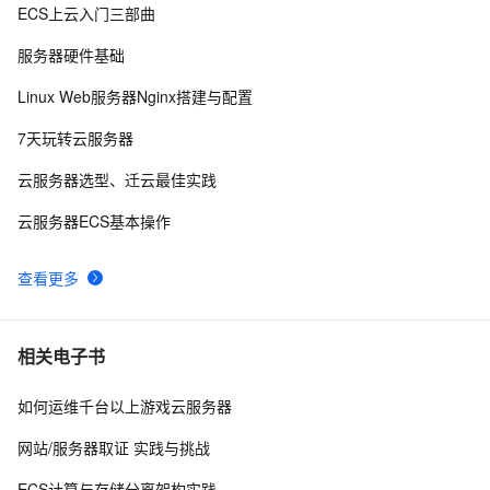
ECS上云入门三部曲
百度搜索：蓝易云 ，Linux Debian11服务器安装SSH，
6
8
创建新用户并允许SSH远程登录，及SSH安全登录配置！
服务器硬件基础
Android Socket与服务器通信通用Demo
5
9
Linux Web服务器Nginx搭建与配置
 使用阿里云服务器ESC部署Flask项目，完成个人开发
6
10
7天玩转云服务器
WebGIS系统的公网发布
云服务器选型、迁云最佳实践
云服务器ECS基本操作
查看更多
相关电子书
如何运维千台以上游戏云服务器
网站/服务器取证 实践与挑战
ECS计算与存储分离架构实践