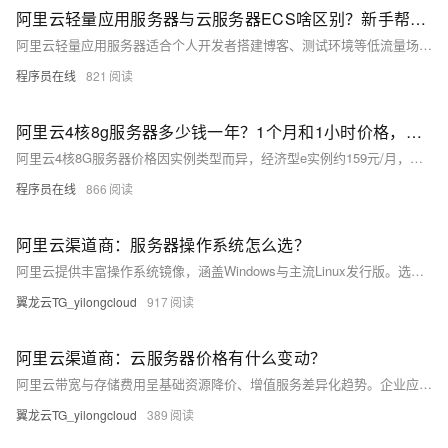
阿里云轻量应用服务器与云服务器ECS啥区别？新手帮助教程
阿里云轻量应用服务器适合个人开发者搭建博客、测试环境等低流量场景，操作简单、成本低；ECS适用于企业级高负载业务，功能强大、灵活可扩展。二者在性能、网络、镜像及运维管理上差异显著，用户应根据实际需求选择。
程序员在线
821
阿里云4核8g服务器多少钱一年？1个月和1小时价格，省钱购买方法分享
阿里云4核8G服务器价格因实例类型而异，经济型e实例约159元/月，计算型c9i约371元/月，按小时计费最低0.45元。实际购买享折扣，1年最高可省至1578元，附主流ECS实例及CPU型号参考。
程序员在线
866
阿里云渠道商：服务器操作系统怎么选？
阿里云提供丰富操作系统镜像，涵盖Windows与主流Linux发行版。选型需综合技术兼容性、运维成本、安全稳定等因素。推荐Alibaba Cloud Linux、Ubuntu等用于Web与容器场景，Windows Server支撑.NET应用。建议优先选用LTS版本并进行测试验证，通过标准化镜像管理提升部署效率与一致性。
翼龙云TG_yilongcloud
917
阿里云渠道商：云服务器价格有什么变动？
阿里云带宽与存储费用呈基础资源降价、增值服务差异化趋势。企业应结合业务特点，通过阶梯计价、智能分层、弹性带宽等策略优化成本，借助云监控与预算预警机制，实现高效、可控的云资源管理。
翼龙云TG_yilongcloud
389