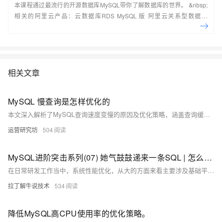
本课程通过最流行的开源数据库MySQL带你了解数据库的世界。 &nbsp;
相关的阿里云产品：云数据库RDS MySQL 版 阿里云关系型数据库
RDS（Relational Database Service）是一种稳定可靠、可弹性伸缩的在
线数据库服务，提供容灾、备份、恢复、迁移等方面的全套解决方案，彻
底解决数据库运维的烦恼。 了解产品详
情:&nbsp;https://www.aliyun.com/product/rds/mysql&nbsp;
相关文章
MySQL 慢查询是怎样优化的
本文深入解析了MySQL查询速度变慢的原因及优化策略，涵盖查询缓存、执行流程、SQL优化、执行计划分析（如EXPLAIN）、查询状态查看等内容，帮助开发者快速定位并解决慢查询问题。
运营研究坊
504
MySQL进阶突击系列(07) 她气鼓鼓递来一条SQL | 怎么看执行计划、SQL怎么优化?
在日常研发工作当中，系统性能优化，从大的方面来看主要涉及基础平台优化、业务系统性能优化、数据库优化。面对数据库优化，除了DBA在集群性能、服务器调优需要投入精力，我们研发需要负责业务SQL执行优化。当业务数据量达到一定规模后，SQL执行效率可能就会出现瓶颈，影响系统业务响应。掌握如何判断SQL执行慢、以及如何分析SQL执行计划、优化SQL的技能，在工作中解决SQL性能问题显得非常关键。
拉丁解牛说技术
534
降低MySQL高CPU使用率的优化策略。