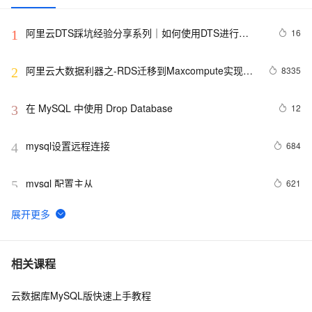
阿里云DTS踩坑经验分享系列｜如何使用DTS进行
16
1
MySQL->ClickHouse同步
阿里云大数据利器之-RDS迁移到Maxcompute实现动
8335
2
态分区
在 MySQL 中使用 Drop Database
12
3
mysql设置远程连接
684
4
mysql 配置主从
621
5
mysql 更改root密码
678
6
PostgreSQL\MySQL比较
6
7
相关课程
云数据库MySQL版快速上手教程
Percona Server for MySQL 5.6.10-60.2发布
592
8