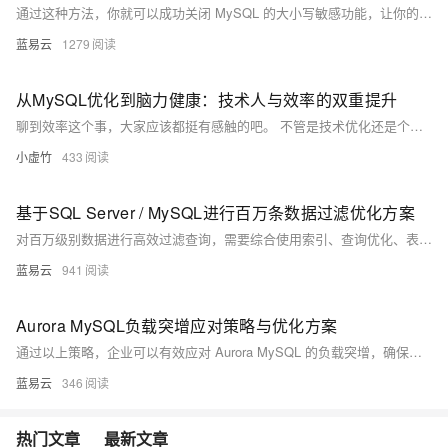
通过这种方法，你就可以成功关闭 MySQL 的大小写敏感功能，让你的数据库操作更加便捷。
蓝易云
1279
从MySQL优化到脑力健康：技术人与效率的双重提升
聊到效率这个事，大家应该都挺有感触的吧。 不管是技术优化还是个人状态调整，怎么能更快、更省力地完成事情，都是我们每天要琢磨的事。
小虚竹
433
基于SQL Server / MySQL进行百万条数据过滤优化方案
对百万级别数据进行高效过滤查询，需要综合使用索引、查询优化、表分区、统计信息和视图等技术手段。通过合理的数据库设计和查询优化，可以显著提升查询性能，确保系统的高效稳定运行。
蓝易云
941
Aurora MySQL负载突增应对策略与优化方案
通过以上策略，企业可以有效应对 Aurora MySQL 的负载突增，确保数据库在高负载情况下依然保持高性能和稳定性。这些优化方案涵盖了从架构设计到具体配置和监控的各个方面，能够全面提升数据库的响应速度和处理能力。在实际应用中，应根据具体的业务需求和负载特征，灵活调整和应用这些优化策略。
蓝易云
346
热门文章
最新文章