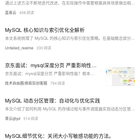
通过上述方法不断地迭代改进，在实际操作中需要根据具体场景做出相对合理判断。每一步改进都需谨慎评估其变动可能导致其他方面问题，在做任何变动前建议先在测试环境验证其效果后再部署到生产环境中去。
蓝易云
408
MySQL 核心知识与索引优化全解析
本文系统梳理了 MySQL 的核心知识与索引优化策略。在基础概念部分，阐述了 char 与 varchar 在存储方式和性能上的差异，以及事务的 ACID 特性、并发事务问题及对应的隔离级别（MySQL 默认 REPEATABLE READ）。 索引基础部分，详解了 InnoDB 默认的 B+tree 索引结构（多路平衡树、叶子节点存数据、双向链表支持区间查询），区分了聚簇索引（数据与索引共存，唯一）和二级索引（数据与索引分离，多个），解释了回表查询的概念及优化方法，并分析了 B+tree 作为索引结构的优势（树高低、效率稳、支持区间查询）。 索引优化部分，列出了索引创建的六大原则
Unfailed_realme
330
京东面试：mysql深度分页 严重影响性能？根本原因是什么？如何优化？
京东面试：mysql深度分页 严重影响性能？根本原因是什么？如何优化？
技术自由圈/原疯狂创客圈
794
MySQL 动态分区管理：自动化与优化实践
本文介绍了如何利用 MySQL 的存储过程与事件调度器实现动态分区管理，自动化应对数据增长，提升查询性能与数据管理效率，并详细解析了分区创建、冲突避免及实际应用中的关键注意事项。
青云@yd
514
MySQL细节优化：关闭大小写敏感功能的方法。