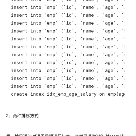
create index idx_emp_age_salary on emp(age,sa
2、两种排序方式