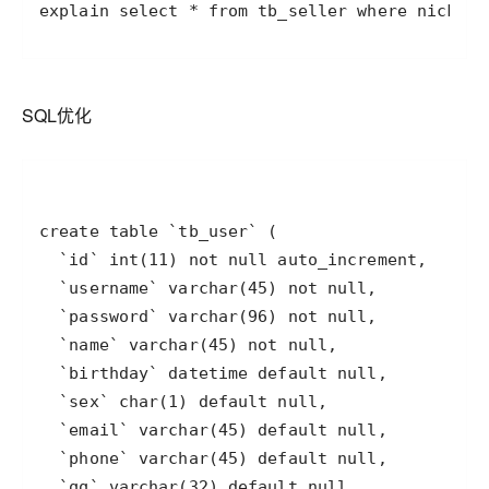
explain select * from tb_seller where nickna
SQL优化