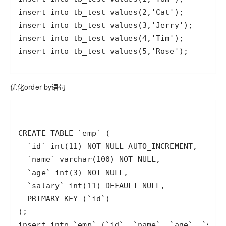
insert into tb_test values(5,'Rose');
优化order by语句