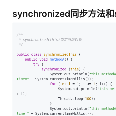
synchronized同步方法
和
/**

 * synchronized(this)锁定当前对象

 */
public
class
SynchronizedThis
 {

public
void
methodA
()
 {

try
 {

synchronized
 (
this
) {

                System.out.println(
"this metho
time="
 + System.currentTimeMillis());

for
 (
int
i
=
1
; i <= 
2
; i++) {

                    System.out.println(
"this m
+ i);

                    Thread.sleep(
100
);

                }

                System.out.println(
"this metho
time="
 + System.currentTimeMillis());
