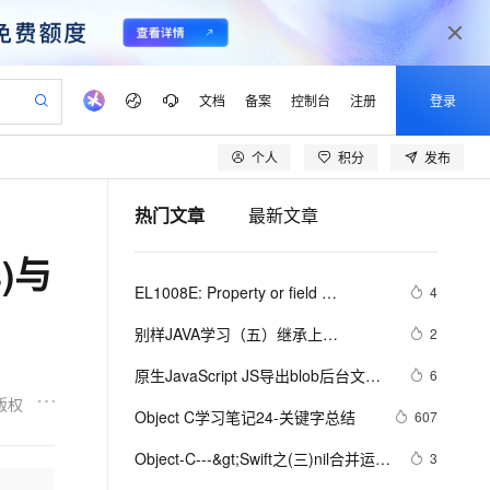
文档
备案
控制台
注册
登录
个人
积分
发布
验
作计划
器
AI 活动
专业服务
服务伙伴合作计划
开发者社区
加入我们
产品动态
服务平台百炼
阿里云 OPC 创新助力计划
热门文章
最新文章
一站式生成采购清单，支持单品或批量购买
io：打造专属 AI 语音助手
S产品伙伴计划（繁花）
峰会
CS
造的大模型服务与应用开发平台
一句话生成原生可编辑精美 PPT 文稿
AI 生产力先锋
Al MaaS 服务伙伴赋能合作
域名
博文
Careers
至高可申请百万元
Qwen3.8-Max 模型上线
s)与
开启高性价比 AI 编程新体验
弹性可伸缩的云计算服务
Qwen-Audio-3.0-Realtime 端到端实时语音角色扮演
输入一句话想法, 轻松生成专业的 PPT
先锋实践拓展 AI 生产力的边界
Token 补贴，五大权
计划
海大会
伙伴信用分合作计划
商标
问答
社会招聘
EL1008E: Property or field 
4
益加速 OPC 成功
eek-V4-Pro
SS
一键部署幻兽帕鲁游戏服务器
飞天发布时刻
HOT
Open Search 向量检索版支
划
备案
电子书
校园招聘
'timestamp' cannot be found on 
pSeek-V4-Pro
视频创作，一键激活电商全链路生产力
稳定、安全、高性价比、高性能的云存储服务
一键购买专属联机服务器，轻松开启游戏
所见，即是所愿
持视频检索 Pipeline 功能
更多支持
别样JAVA学习（五）继承上
2
object of type 'java.util.HashMap' - 
划
公司注册
镜像站
视频生成
语音识别与合成
(1.0)Object类equals()
专属 QwenPaw
漫剧工坊：一站式动画创作平台
AI 实训营
maybe
HOT
应用身份服务 (IDaaS)
原生JavaScript JS导出blob后台文件
6
合作伙伴培训与认证
划
上云迁移
站生成，高效打造优质广告素材
全接入的云上超级电脑
从聊天伙伴进化为能主动干活的本地数字员工
快速生产连贯的高质量长漫剧
从基础到进阶，Agent 创客手把手教你
OpenClaw 管理能力上线
流xlsx、xls文件自动下载（且规避乱
版权
lScope
我要反馈
e-1.1-T2V
Qwen3-TTS-Flash
Object C学习笔记24-关键字总结
607
查询合作伙伴
码），解决导出Excel文件里面有
n Alibaba Cloud ISV 合作
代维服务
建企业门户网站
10 分钟搭建微信、支付宝小程序
MaxCompute MaxFrame 提
畅细腻的高质量视频
离线语音合成大模型，多语言方言自适应，低延迟高稳定
[object Object]。
创新加速
Object-C---&gt;Swift之(三)nil合并运算
ope
登录合作伙伴管理后台
3
我要建议
站，无忧落地极速上线
以可视化方式快速构建移动和 PC 门户网站
国内短信简单易用，安全可靠，秒级触达，全球覆盖200+国家和地区。
高效部署网站，快速应用到小程序
供自动弹性内存功能
符、范围运算符