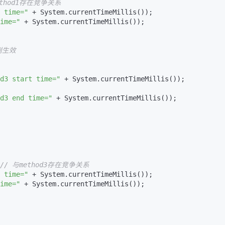
ethod1存在竞争关系
 time="
 + System.currentTimeMillis());

ime="
 + System.currentTimeMillis());

AI 应用
10分钟微调：让0.6B模型媲美235B模
多模态数据信
型
依托云原生高可用架构,实现Dify私有化部署
用1%尺寸在特定领域达到大模型90%以上效果
例生效
一个 AI 助手
超强辅助，Bol
即刻拥有 DeepSeek-R1 满血版
在企业官网、通讯软件中为客户提供 AI 客服
d3 start time="
 + System.currentTimeMillis());

多种方案随心选，轻松解锁专属 DeepSeek
d3 end time="
 + System.currentTimeMillis());

// 与method3存在竞争关系
 time="
 + System.currentTimeMillis());

ime="
 + System.currentTimeMillis());
