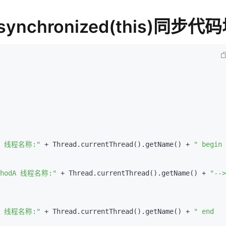
synchronized(this)同步代
dA 线程名称:"
 + Thread.currentThread().getName() + 
" begin 
ethodA 线程名称:"
 + Thread.currentThread().getName() + 
"-->
dA 线程名称:"
 + Thread.currentThread().getName() + 
" end  