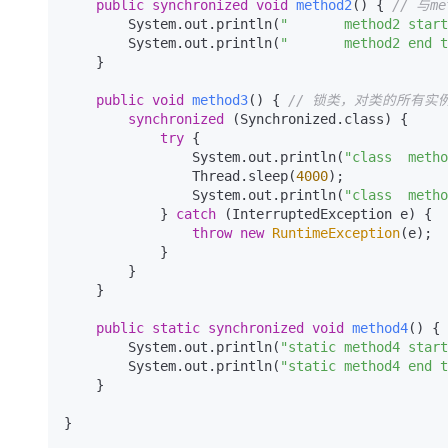
public
synchronized
void
method2
()
 { 
// 与m
大模型解决方案
        System.out.println(
"       method2 start
迁移与运维管理
        System.out.println(
"       method2 end t
快速部署 Dify，高效搭建 
    }

专有云
public
void
method3
()
 { 
// 锁类，对类的所有实
10 分钟在聊天系统中增加
synchronized
 (Synchronized.class) {

try
 {

                System.out.println(
"class  metho
                Thread.sleep(
4000
);

                System.out.println(
"class  metho
            } 
catch
 (InterruptedException e) {

throw
new
RuntimeException
(e);

            }

        }

    }

public
static
synchronized
void
method4
()
 { 
        System.out.println(
"static method4 start
        System.out.println(
"static method4 end t
    }

}
