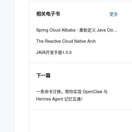
相关电子书
更多
息提取
与 AI 智能体进行实时音视频通话
从文本、图片、视频中提取结构化的属性信息
构建支持视频理解的 AI 音视频实时通话应用
Spring Cloud Alibaba - 重新定义 Java Cloud-Native
t.diy 一步搞定创意建站
构建大模型应用的安全防护体系
The Reactive Cloud Native Arch
通过自然语言交互简化开发流程,全栈开发支持
通过阿里云安全产品对 AI 应用进行安全防护
JAVA开发手册1.5.0
下一篇
一条命令迁移，帮你实现 OpenClaw 与
Hermes Agent 记忆互通！