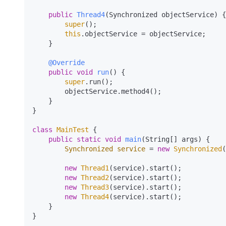
public
Thread4
(Synchronized objectService)
 {

super
();

this
.objectService = objectService;

    }

@Override
public
void
run
()
 {

super
.run();

        objectService.method4();

    }

}

class
MainTest
 {

public
static
void
main
(String[] args)
 {

Synchronized
service
=
new
Synchronized
(
new
Thread1
(service).start();

new
Thread2
(service).start();

new
Thread3
(service).start();

new
Thread4
(service).start();

    }

}