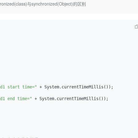
Deepseek-v4-pro
HappyHors
ized(class)与synchronized(Object)的区别
同享
万小智 AI 建站低至 15元/月
Qoder CN
AI 短剧/漫剧
云原生数据库 
快递物流查询
WordPress
成为服务伙
高校合作
点，立即开启云上创新
覆盖公网/内网、递归/权威、移动APP等全场景解析服务
送.CN域名，送备案服务码
基于千问大模型等，支持代码智能生成、研发智能问答
AI助力短剧
态智能体模型
旗舰 MoE 大模型，百万上下文与顶尖推理能力
图生视频，流
Ubuntu
服务生态伙伴
云工开物
企业应用
Works
Night Plan 支持 Qwen 3.8-Max
云原生大数据计算服务 MaxCompute
AI 办公
容器服务 Kub
NEW
GLM-5.2
Wan2.7-T
Red Hat
30+ 款产品免费体验
Data Agent 驱动的一站式 Data+AI 开发治理平台
夜间 5 折，Qwen/Meoo/TokenPlan 客户专享
面向分析的企业级SaaS模式云数据仓库
AI智能应用
提供一站式管
科研合作
视觉 Coding、空间感知、多模态思考等全面升级
1M上下文，专为长程任务能力而生
ERP
堂（旗舰版）
SUSE
智能客服
CRM
防护产品
2个月
自动承接线索
建站小程序
OA 办公系统
AI 应用构建
大模型原生
力提升
财税管理
模板建站
Qoder
大模型服务平台百炼-应用模版
HOT
NEW
面向真实软件
个人版上线、团队版降价；千问3.8-Max首发发尝鲜
丰富多元化的应用模版和解决方案
400电话
定制建站
d1 start time="
 + System.currentTimeMillis());

万有无界
大模型服务平台百炼-智能体
方案
广告营销
模板小程序
的模型效果
灵活可视化地构建企业级 Agent
d1 end time="
 + System.currentTimeMillis());

定制小程序
秒悟
人工智能平台 PAI
APP 开发
云端极速 AI 
新一代 AI 视频生成模型，深度适配广告营销等场景
AI Native 的算法工程平台，一站式完成建模、训练、推理服务部署
建站系统