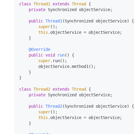
class
Thread1
extends
Thread
 {

private
 Synchronized objectService;

public
Thread1
(Synchronized objectService)
 {

super
();

this
.objectService = objectService;

    }

@Override
public
void
run
()
 {

super
.run();

        objectService.method1();

    }

}

class
Thread2
extends
Thread
 {

private
 Synchronized objectService;

public
Thread2
(Synchronized objectService)
 {

super
();

this
.objectService = objectService;

    }
