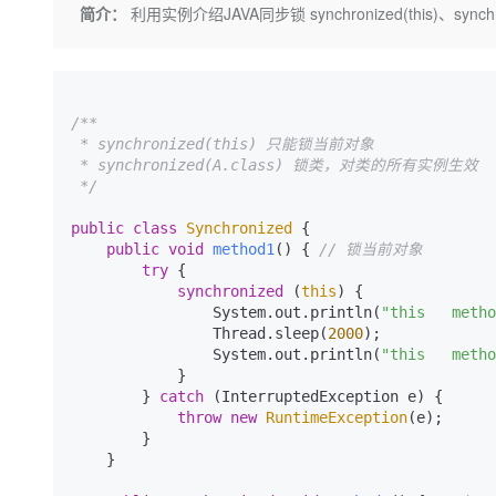
存储
天池大赛
Qwen3.7-Plus
简介：
利用实例介绍JAVA同步锁 synchronized(this)、synchron
云解析DNS
解决方案免费试用 新老
电子合同
最高领取价值200元试用
能看、能想、能动手的多模
安全
网络与CDN
AI 算法大赛
畅捷通
大数据开发治理平台 Data
AI 产品 免费试用
网络
安全
云开发大赛
Qwen3-VL-Plus
Tableau 订阅
1亿+ 大模型 tokens 和 
/**

可观测
入门学习赛
中间件
AI空中课堂在线直播课
 * synchronized(this) 只能锁当前对象

云防火墙
140+云产品 免费试用
 * synchronized(A.class) 锁类，对类的所有实例生效

上云与迁云
云原生的云上边界网络安全
产品新客免费试用，最长1
数据库
 */
生态解决方案
大模型服务
企业出海
大模型ACA认证体验
大数据计算
public
class
Synchronized
 {

助力企业全员 AI 认知与能
行业生态解决方案
public
void
method1
()
 { 
// 锁当前对象
千问AI平台-Token Plan
政企业务
媒体服务
try
 {

开发者生态解决方案
synchronized
 (
this
) {

                System.out.println(
"this   metho
企业服务与云通信
千问AI平台-模型体验
AI 开发和 AI 应用解决
                Thread.sleep(
2000
);

在线体验全尺寸、多种模态
                System.out.println(
"this   metho
域名与网站
            }

Happy 系列大模型
        } 
catch
 (InterruptedException e) {

终端用户计算
throw
new
RuntimeException
(e);

        }

Serverless
    }

开发工具