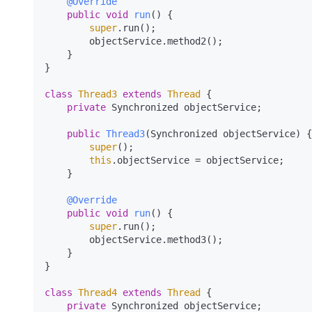
@Override
public
void
run
()
 {

super
.run();

        objectService.method2();

    }

}

class
Thread3
extends
Thread
 {

private
 Synchronized objectService;

public
Thread3
(Synchronized objectService)
 {

super
();

this
.objectService = objectService;

    }

@Override
public
void
run
()
 {

super
.run();

        objectService.method3();

    }

}

class
Thread4
extends
Thread
 {

private
 Synchronized objectService;
