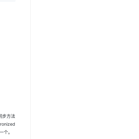
()同步方法
onized
器是一个。