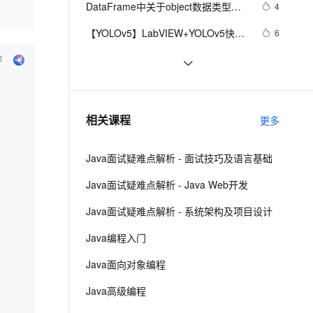
安全
DataFrame中关于object数据类型的
我要投诉
e-1.1-I2V
Cosyvoice-V3-Flash
4
PolarDB
上云场景组合购
Milvus 弹性伸缩功能新增节
伴
说明
漫剧创作，剧本、分镜、视频高效生成
100%兼容MySQL、PostgreSQL，兼容Oracle，支持集中和分布式
覆盖90%+业务场景，专享组合折扣价
点支持范围
畅自然，细节丰富
高表现力语音合成大模型，语音克隆听感自然
VPN
【YOLOv5】LabVIEW+YOLOv5快速
6
实现实时物体识别（Object 
ernetes 版 ACK
云聚AI 严选权益
AI 原生数据库服务发布
SSL 证书
成功解决AttributeError: ‘DataFrame‘ 
5
2V
Fun-ASR
Detection）含源码
，一键激活高效办公新体验
理容器应用的 K8s 服务
精选AI产品，从模型到应用全链提效
Agent 数据网关
object has no attribute ‘ix‘
文戏情感细腻自然，动作戏激烈拳拳到肉，实现更强表演能力
支持中英文自由切换，具备更强的噪声鲁棒性
堡垒机
str'object is not callable
8
AI 用量加速计划
云原生数据库 PolarDB
防火墙
、识别商机，让客服更高效、服务更出色。
bin/arm-linux-androideabi-nm: 
新老同享，达量后返
Agentic Database 发布
3
相关课程
更多
libtinfo.so.5: cannot open shared 
主机安全
应用
object file: No such file or directo
Java面试疑难点解析 - 面试技巧及语言基础
千问办公
NEW
AI 应用及服务市场
的智能体编程平台
一站式AI生产力平台
Java面试疑难点解析 - Java Web开发
AI 应用
伶鹊
Java面试疑难点解析 - 系统架构及项目设计
企业级人与Agent协作平台，接入和调度多个数字员工
智能客服平台，对话机器人、对话分析、智能外呼
大模型
Java编程入门
大模型服务平台百炼 - 全妙
自然语言处理
Java面向对象编程
应用创作平台
多模态内容创作工具，已接入 DeepSeek
数据标注
Java高级编程
机器学习