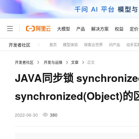
大模型
产品
解决方案
权益
定价
开发者社区
首页
模型体验
探索云世界
问产品
动手实
大模型
产品
解决方案
权益
定价
云市场
伙伴
服务
了解阿里云
精选产品
精选解决方案
普惠上云
产品定价
精选商城
成为销售伙伴
售前咨询
为什么选择阿里云
千问AI平台
开发者社区
开发与运维
文章
正文
了解云产品的定价详情
大模型服务平台百炼
千问办公，解锁你的工作
普惠上云 官方力荐
分销伙伴
在线服务
网站建设
什么是云计算
大
JAVA同步锁 synchronized(
大模型服务与应用平台
企业级Agent产品，直接
云服务器38元/年起，超
咨询伙伴
多端小程序
技术领先
云上成本管理
售后服务
轻量应用服务器
Agency Agents：拥
官方推荐返现计划
大模型
精选产品
精选解决方案
Salesforce 国际版订阅
稳定可靠
synchronized(Object)
管理和优化成本
推荐新用户得奖励，单订单
销售伙伴合作计划
自助服务
友盟天域
安全合规
人工智能与机器学习
AI
文本生成
云数据库 RDS
HappyHorse 打造一
云工开物
无影生态合作计划
在线服务
观测云
分析师报告
高校专属算力普惠，学生认
计算
互联网应用开发
2022-06-30
380
Qwen3.8-Max
HOT
Salesforce On Alibaba C
工单服务
Tuya 物联网平台阿里云
研究报告与白皮书
人工智能平台 PAI
快速拥有专属 OpenClaw
大模
Consulting Partner 合
大数据
容器
智能体时代全能旗舰模型
免费试用
短信专区
一站式AI开发、训练和推
蓝凌 OA
AI 大模型销售与服务生
现代化应用