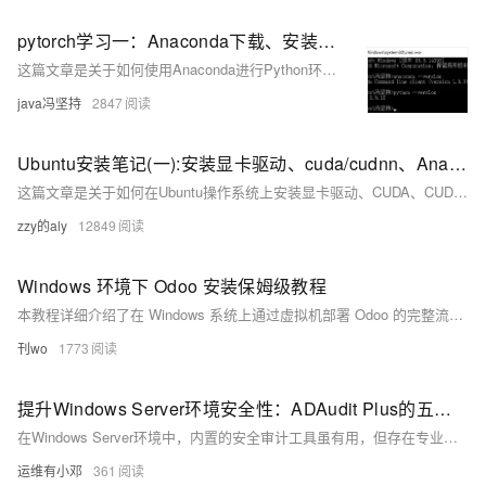
pytorch学习一：Anaconda下载、安装、配置环境变量。anaconda创建多版本python环境。安装 pytorch。
这篇文章是关于如何使用Anaconda进行Python环境管理，包括下载、安装、配置环境变量、创建多版本Python环境、安装PyTorch以及使用Jupyter Notebook的详细指南。
java冯坚持
2847
Ubuntu安装笔记(一):安装显卡驱动、cuda/cudnn、Anaconda、Pytorch、Tensorflow、Opencv、Visdom、FFMPEG、卸载一些不必要的预装软件
这篇文章是关于如何在Ubuntu操作系统上安装显卡驱动、CUDA、CUDNN、Anaconda、PyTorch、TensorFlow、OpenCV、FFMPEG以及卸载不必要的预装软件的详细指南。
zzy的aly
12849
Windows 环境下 Odoo 安装保姆级教程
本教程详细介绍了在 Windows 系统上通过虚拟机部署 Odoo 的完整流程。首先确认硬件需求，确保 CPU、内存和磁盘空间满足最低配置；接着安装 VMware Workstation Pro 并创建 Ubuntu 虚拟机，配置桥接网络以实现主机与虚拟机的通信；随后借助微聚云快速安装预配置好的 Odoo 环境，简化复杂环境搭建；最后通过浏览器访问虚拟机 IP，完成 Odoo 数据库初始化及基础设置。整个过程清晰易懂，适合新手快速上手 Odoo 部署。
刊wo
1773
提升Windows Server环境安全性：ADAudit Plus的五大关键优势
在Windows Server环境中，内置的安全审计工具虽有用，但存在专业门槛高、耗时及功能缺失等问题。第三方工具ADAudit Plus应运而生，其五大优势包括：日志聚合、关键活动检测、定制化报告、灵活安全配置和长期日志保留，有效提升系统监控与合规能力。选择ADAudit Plus，助力企业更高效应对审计挑战，强化安全性。
运维有小邓
361