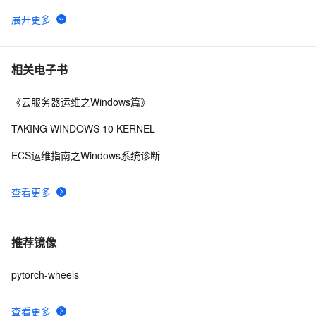
法
TensorFlow与PyTorch深度对比分析：从基础原理到实战
6
6
选择的完整指南
使用PyTorch解决多分类问题：构建、训练和评估深度学
6
7
相关电子书
习模型
《云服务器运维之Windows篇》
基于Pytorch的深度学习模型保存和加载方式
8
8
TAKING WINDOWS 10 KERNEL
【Pytorch神经网络理论篇】 26 基于空间域的图卷积
8
9
ECS运维指南之Windows系统诊断
GCNs（ConvGNNs）：定点域+谱域+图卷积的操作步骤
RNN、CNN、RNN、LSTM、CTC算法原理，pytorch实
9
10
查看更多
现LSTM算法
推荐镜像
pytorch-wheels
查看更多